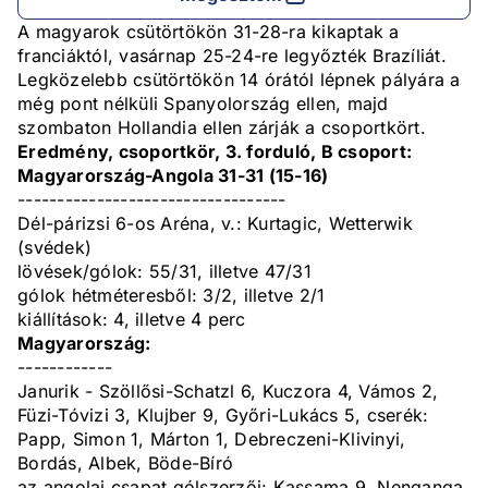
A magyarok csütörtökön 31-28-ra kikaptak a
franciáktól, vasárnap 25-24-re legyőzték Brazíliát.
Legközelebb csütörtökön 14 órától lépnek pályára a
még pont nélküli Spanyolország ellen, majd
szombaton Hollandia ellen zárják a csoportkört.
Eredmény, csoportkör, 3. forduló, B csoport:
Magyarország-Angola 31-31 (15-16)
----------------------------------
Dél-párizsi 6-os Aréna, v.: Kurtagic, Wetterwik
(svédek)
lövések/gólok: 55/31, illetve 47/31
gólok hétméteresből: 3/2, illetve 2/1
kiállítások: 4, illetve 4 perc
Magyarország:
------------
Janurik - Szöllősi-Schatzl 6, Kuczora 4, Vámos 2,
Füzi-Tóvizi 3, Klujber 9, Győri-Lukács 5, cserék:
Papp, Simon 1, Márton 1, Debreczeni-Klivinyi,
Bordás, Albek, Böde-Bíró
az angolai csapat gólszerzői: Kassama 9, Nenganga