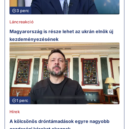
3 perc
Láncreakció
Magyarország is része lehet az ukrán elnök új
kezdeményezésének
1 perc
Hírek
A kölcsönös dróntámadások egyre nagyobb