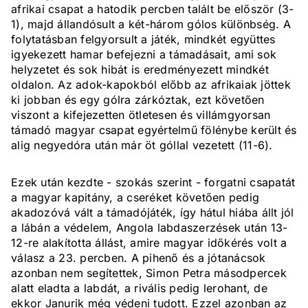
afrikai csapat a hatodik percben talált be először (3-
1), majd állandósult a két-három gólos különbség. A
folytatásban felgyorsult a játék, mindkét együttes
igyekezett hamar befejezni a támadásait, ami sok
helyzetet és sok hibát is eredményezett mindkét
oldalon. Az adok-kapokból előbb az afrikaiak jöttek
ki jobban és egy gólra zárkóztak, ezt követően
viszont a kifejezetten ötletesen és villámgyorsan
támadó magyar csapat egyértelmű fölénybe került és
alig negyedóra után már öt góllal vezetett (11-6).
Ezek után kezdte - szokás szerint - forgatni csapatát
a magyar kapitány, a cseréket követően pedig
akadozóvá vált a támadójáték, így hátul hiába állt jól
a lábán a védelem, Angola labdaszerzések után 13-
12-re alakította állást, amire magyar időkérés volt a
válasz a 23. percben. A pihenő és a jótanácsok
azonban nem segítettek, Simon Petra másodpercek
alatt eladta a labdát, a rivális pedig lerohant, de
ekkor Janurik még védeni tudott. Ezzel azonban az