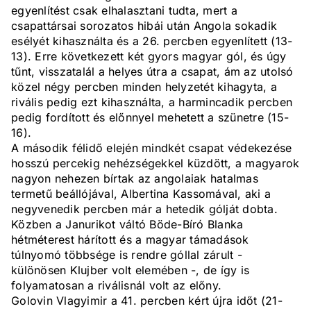
egyenlítést csak elhalasztani tudta, mert a
csapattársai sorozatos hibái után Angola sokadik
esélyét kihasználta és a 26. percben egyenlített (13-
13). Erre következett két gyors magyar gól, és úgy
tűnt, visszatalál a helyes útra a csapat, ám az utolsó
közel négy percben minden helyzetét kihagyta, a
rivális pedig ezt kihasználta, a harmincadik percben
pedig fordított és előnnyel mehetett a szünetre (15-
16).
A második félidő elején mindkét csapat védekezése
hosszú percekig nehézségekkel küzdött, a magyarok
nagyon nehezen bírtak az angolaiak hatalmas
termetű beállójával, Albertina Kassomával, aki a
negyvenedik percben már a hetedik gólját dobta.
Közben a Janurikot váltó Böde-Bíró Blanka
hétméterest hárított és a magyar támadások
túlnyomó többsége is rendre góllal zárult -
különösen Klujber volt elemében -, de így is
folyamatosan a riválisnál volt az előny.
Golovin Vlagyimir a 41. percben kért újra időt (21-