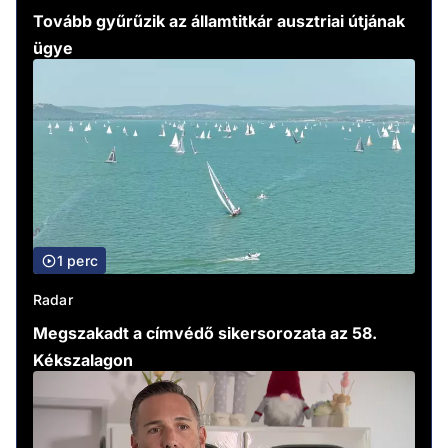
Tovább gyűrűzik az államtitkár ausztriai útjának
ügye
1 perc
Radar
Megszakadt a címvédő sikersorozata az 58.
Kékszalagon