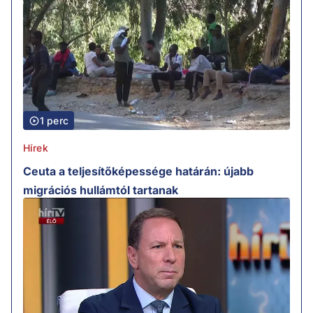
1 perc
Hírek
Ceuta a teljesítőképessége határán: újabb
migrációs hullámtól tartanak