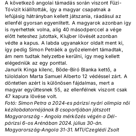
A következő angolai támadás során viszont Füzi-
Tóvizit kiállították, így a magyar csapatnak a
lefújásig hátrányban kellett játszania, ráadásul az
ellenfél gyorsan egyenlített. A magyarok azonban így
is nyerhettek volna, alig 40 másodperccel a vége
előtt heteshez jutottak, Klujber lövését azonban
védte a kapus. A labda ugyanakkor oldalt ment ki,
így pedig Simon Petráék a győzelemért támadtak,
ám nem tudtak helyzetbe kerülni, így meg kellett
elégedniük az egy ponttal.
Janurik Kinga kilenc, Böde-Bíró Blanka kettő, a
túloldalon Marta Samuel Alberto 12 védéssel zárt. A
döntetlen azért is különösen fájdalmas, mert a
magyar együttesnek 55, az ellenfélnek viszont csak
47 kapura lövése volt.
Fotó: Simon Petra a 2024-es párizsi nyári olimpia női
kézilabdatornájának B csoportjában játszott
Magyarország - Angola mérkőzés végén a Dél-
párizsi 6-os Arénában 2024. július 30-án.
Magyarország-Angola 31-31. MTI/Czeglédi Zsolt