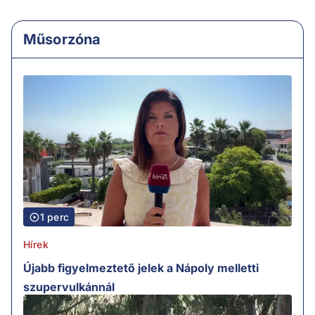
Műsorzóna
1 perc
Hírek
Újabb figyelmeztető jelek a Nápoly melletti
szupervulkánnál