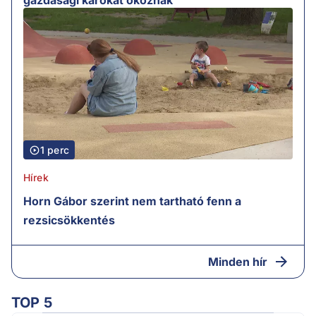
gazdasági károkat okoznak
1 perc
Hírek
Horn Gábor szerint nem tartható fenn a
rezsicsökkentés
Minden hír
TOP 5