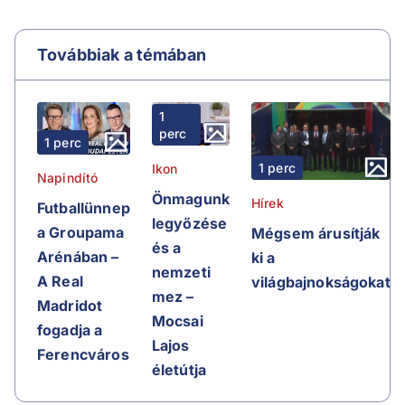
Továbbiak a témában
1
perc
1 perc
1 perc
Ikon
Napindító
Önmagunk
Hírek
Futballünnep
legyőzése
a Groupama
Mégsem árusítják
és a
Arénában –
ki a
nemzeti
A Real
világbajnokságokat
mez –
Madridot
Mocsai
fogadja a
Lajos
Ferencváros
életútja