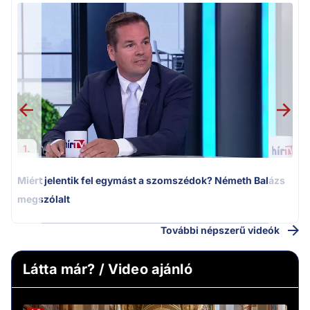
M
k
1.
Miért jelentik fel egymást a szomszédok? Németh Balázs
megszólalt
További népszerű videók
Látta már? / Video ajánló