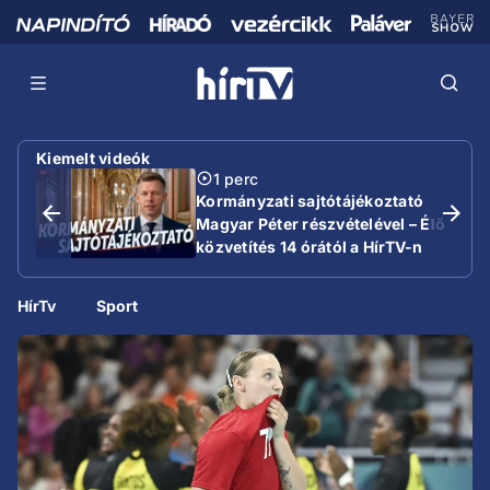
Kiemelt videók
1 perc
Kormányzati sajtótájékoztató
Magyar Péter részvételével – Élő
közvetítés 14 órától a HírTV-n
HírTv
Sport