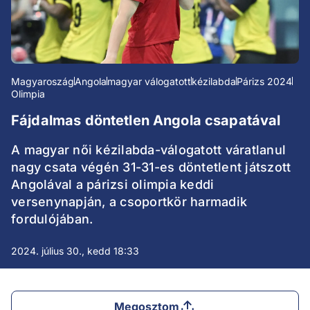
Magyaroszág
Angola
magyar válogatott
kézilabda
Párizs 2024
Olimpia
Fájdalmas döntetlen Angola csapatával
A magyar női kézilabda-válogatott váratlanul
nagy csata végén 31-31-es döntetlent játszott
Angolával a párizsi olimpia keddi
versenynapján, a csoportkör harmadik
fordulójában.
2024. július 30., kedd 18:33
Megosztom