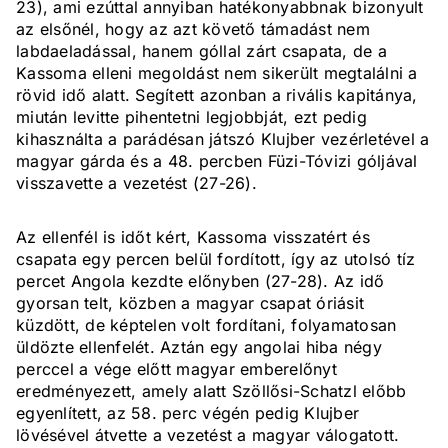
23), ami ezúttal annyiban hatékonyabbnak bizonyult
az elsőnél, hogy az azt követő támadást nem
labdaeladással, hanem góllal zárt csapata, de a
Kassoma elleni megoldást nem sikerült megtalálni a
rövid idő alatt. Segített azonban a rivális kapitánya,
miután levitte pihentetni legjobbját, ezt pedig
kihasználta a parádésan játszó Klujber vezérletével a
magyar gárda és a 48. percben Füzi-Tóvizi góljával
visszavette a vezetést (27-26).
Az ellenfél is időt kért, Kassoma visszatért és
csapata egy percen belül fordított, így az utolsó tíz
percet Angola kezdte előnyben (27-28). Az idő
gyorsan telt, közben a magyar csapat óriásit
küzdött, de képtelen volt fordítani, folyamatosan
üldözte ellenfelét. Aztán egy angolai hiba négy
perccel a vége előtt magyar emberelőnyt
eredményezett, amely alatt Szöllősi-Schatzl előbb
egyenlített, az 58. perc végén pedig Klujber
lövésével átvette a vezetést a magyar válogatott.