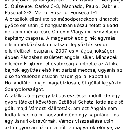
5, Quizelete, Carlos 3-3, Machado, Paulo, Gabriel,
Pascoal 2-2, Mario, Rosario, Fonseca 1-1
A brazilok elleni utolsó másodpercekben kiharcolt
győzelem után jó hangulatban készülhetett a kedd
délutáni mérkőzésre Golovin Vlagyimir szövetségi
kapitány csapata. A magyarok eddig hét egymás
elleni mérkőzésükön hatszor legyőzték keddi
ellenfelüket, csupán a 2007-es világbajnokságon,
éppen Párizsban született angolai siker. Mindezek
ellenére Klujberéket óvatosságra inthette az Afrika-
bajnok együttes első két párizsi meccse, ugyanis az
első fordulóban csupán három góllal kapott ki
Hollandiától, majd magabiztosan, öt góllal legyőzte
Spanyolországot.
A találkozó egy-egy labdavesztéssel indult, de egy
gyors játékot követően Szöllősi-Schatzl lőtte az első
gólt, majd Vámost kiállították, ám ezt Angola nem
tudta kihasználni, köszönhetően egy kapufának és
egy Janurik-bravúrnak. Vámos visszaállása után
aztán gyorsan háromra nőtt a magyarok előnye, az