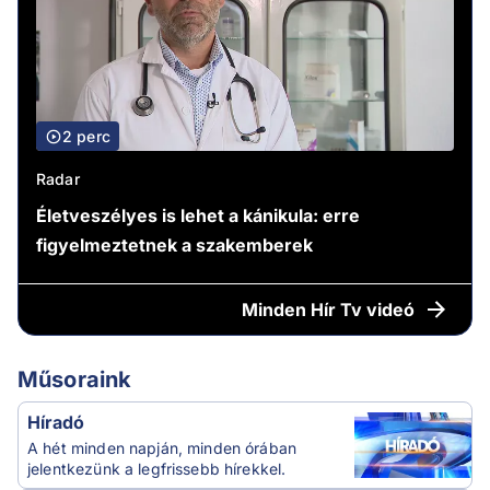
2 perc
Radar
Életveszélyes is lehet a kánikula: erre
figyelmeztetnek a szakemberek
Minden
Hír Tv videó
Műsoraink
Híradó
A hét minden napján, minden órában
jelentkezünk a legfrissebb hírekkel.