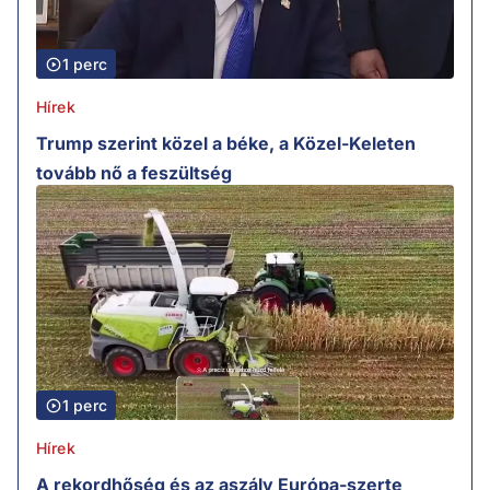
1 perc
Hírek
Trump szerint közel a béke, a Közel-Keleten
tovább nő a feszültség
1 perc
Hírek
A rekordhőség és az aszály Európa-szerte