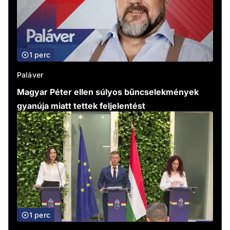
1 perc
Paláver
Magyar Péter ellen súlyos bűncselekmények
gyanúja miatt tettek feljelentést
1 perc