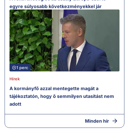
egyre súlyosabb következményekkel jár
1 perc
Hírek
A kormányfő azzal mentegette magát a
tájékoztatón, hogy ő semmilyen utasítást nem
adott
Minden hír