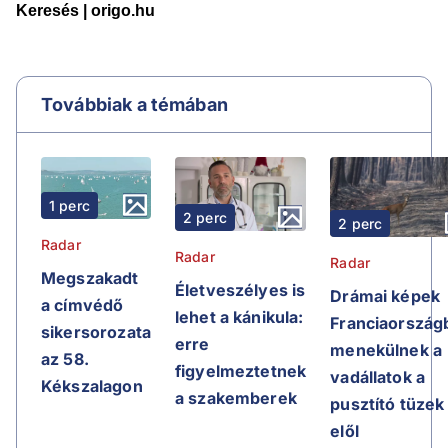
Továbbiak a témában
1 perc
2 perc
2 perc
Radar
Radar
Radar
Megszakadt
Életveszélyes is
Drámai képek
a címvédő
lehet a kánikula:
Franciaországb
sikersorozata
erre
menekülnek a
az 58.
figyelmeztetnek
vadállatok a
Kékszalagon
a szakemberek
pusztító tüzek
elől