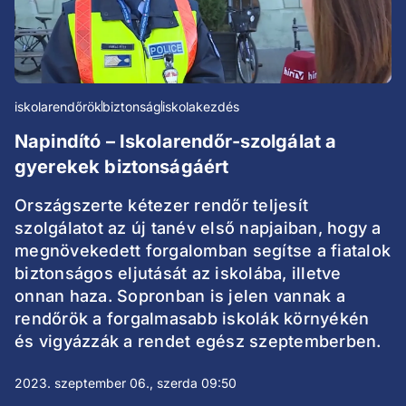
iskolarendőrök
biztonság
iskolakezdés
Napindító – Iskolarendőr-szolgálat a
gyerekek biztonságáért
Országszerte kétezer rendőr teljesít
szolgálatot az új tanév első napjaiban, hogy a
megnövekedett forgalomban segítse a fiatalok
biztonságos eljutását az iskolába, illetve
onnan haza. Sopronban is jelen vannak a
rendőrök a forgalmasabb iskolák környékén
és vigyázzák a rendet egész szeptemberben.
2023. szeptember 06., szerda 09:50