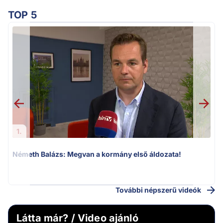
TOP 5
1.
Németh Balázs: Megvan a kormány első áldozata!
v
További népszerű videók
Látta már? / Video ajánló