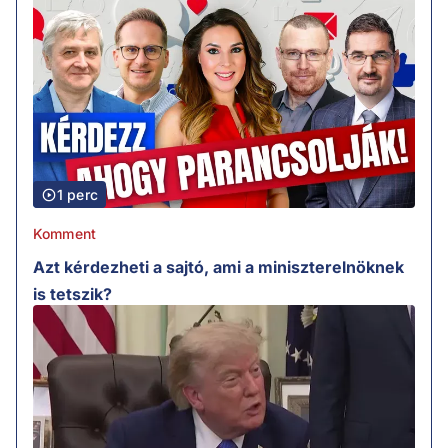
1 perc
Komment
Azt kérdezheti a sajtó, ami a miniszterelnöknek
is tetszik?