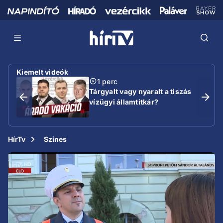
Kiemelt videók
1 perc
Tárgyalt vagy nyaralt a tiszás
vízügyi államtitkár?
HírTv
Színes