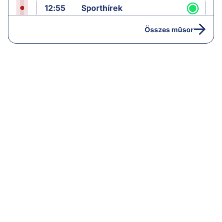
12:55
Sporthírek
13:00
Hírek
Összes műsor
13:05
Riasztás
14:00
Hírek
14:05
Vezércikk
15:00
Híradó
15:30
Paláver
16:55
Hírek
17:00
Hírek
18:00
Híradó
18:30
Radar ráadás