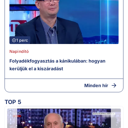
1 perc
Napindító
Folyadékfogyasztás a kánikulában: hogyan
kerüljük el a kiszáradást
Minden hír
TOP 5
K