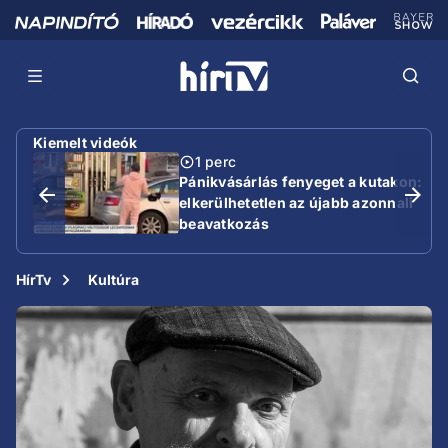
Kiemelt videók
1 perc
Pánikvásárlás fenyeget a kutakon:
elkerülhetetlen az újabb azonnali
beavatkozás
HírTv
Kultúra