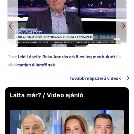
k
1.
Dornfeld László: Baka András erkölcsileg megbukott és
alkalmatlan államfőnek
További népszerű videók
Látta már? / Video ajánló