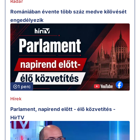
Radar
Romániában évente több száz medve kilövését
engedélyezik
1 perc
Hírek
Parlament, napirend előtt - élő közvetítés -
HírTV