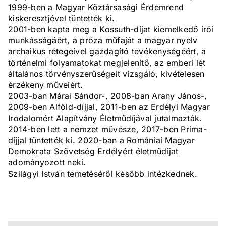
1999-ben a Magyar Köztársasági Érdemrend
kiskeresztjével tüntették ki.
2001-ben kapta meg a Kossuth-díjat kiemelkedő írói
munkásságáért, a próza műfaját a magyar nyelv
archaikus rétegeivel gazdagító tevékenységéért, a
történelmi folyamatokat megjelenítő, az emberi lét
általános törvényszerűségeit vizsgáló, kivételesen
érzékeny műveiért.
2003-ban Márai Sándor-, 2008-ban Arany János-,
2009-ben Alföld-díjjal, 2011-ben az Erdélyi Magyar
Irodalomért Alapítvány Életműdíjával jutalmazták.
2014-ben lett a nemzet művésze, 2017-ben Prima-
díjjal tüntették ki. 2020-ban a Romániai Magyar
Demokrata Szövetség Erdélyért életműdíjat
adományozott neki.
Szilágyi István temetéséről később intézkednek.