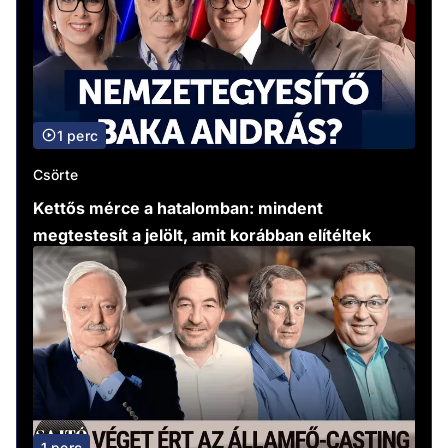
1 perc
Csörte
Kettős mérce a hatalomban: mindent
megtestesít a jelölt, amit korábban elítéltek
1 perc