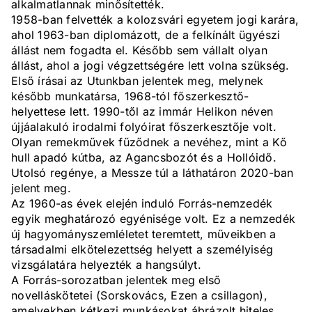
alkalmatlannak minősítették.
1958-ban felvették a kolozsvári egyetem jogi karára,
ahol 1963-ban diplomázott, de a felkínált ügyészi
állást nem fogadta el. Később sem vállalt olyan
állást, ahol a jogi végzettségére lett volna szükség.
Első írásai az Utunkban jelentek meg, melynek
később munkatársa, 1968-tól főszerkesztő-
helyettese lett. 1990-től az immár Helikon néven
újjáalakuló irodalmi folyóirat főszerkesztője volt.
Olyan remekművek fűződnek a nevéhez, mint a Kő
hull apadó kútba, az Agancsbozót és a Hollóidő.
Utolsó regénye, a Messze túl a láthatáron 2020-ban
jelent meg.
Az 1960-as évek elején induló Forrás-nemzedék
egyik meghatározó egyénisége volt. Ez a nemzedék
új hagyományszemléletet teremtett, műveikben a
társadalmi elkötelezettség helyett a személyiség
vizsgálatára helyezték a hangsúlyt.
A Forrás-sorozatban jelentek meg első
novelláskötetei (Sorskovács, Ezen a csillagon),
amelyekben kétkezi munkásokat ábrázolt hiteles