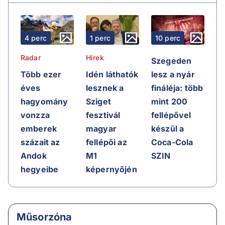
4 perc
1 perc
10 perc
Radar
Hírek
Szegeden
Több ezer
Idén láthatók
lesz a nyár
éves
lesznek a
fináléja: több
hagyomány
Sziget
mint 200
vonzza
fesztivál
fellépővel
emberek
magyar
készül a
százait az
fellépői az
Coca-Cola
Andok
M1
SZIN
hegyeibe
képernyőjén
Műsorzóna