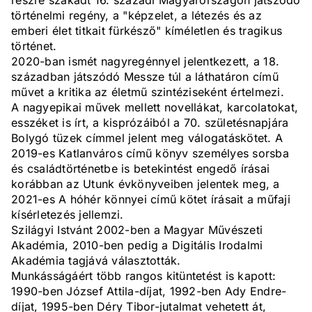
részre szakadt 16. századi Magyarországon játszódó
történelmi regény, a "képzelet, a létezés és az
emberi élet titkait fürkésző" kíméletlen és tragikus
történet.
2020-ban ismét nagyregénnyel jelentkezett, a 18.
században játszódó Messze túl a láthatáron című
művet a kritika az életmű szintéziseként értelmezi.
A nagyepikai művek mellett novellákat, karcolatokat,
esszéket is írt, a kisprózáiból a 70. születésnapjára
Bolygó tüzek címmel jelent meg válogatáskötet. A
2019-es Katlanváros című könyv személyes sorsba
és családtörténetbe is betekintést engedő írásai
korábban az Utunk évkönyveiben jelentek meg, a
2021-es A hóhér könnyei című kötet írásait a műfaji
kísérletezés jellemzi.
Szilágyi Istvánt 2002-ben a Magyar Művészeti
Akadémia, 2010-ben pedig a Digitális Irodalmi
Akadémia tagjává választották.
Munkásságáért több rangos kitüntetést is kapott:
1990-ben József Attila-díjat, 1992-ben Ady Endre-
díjat, 1995-ben Déry Tibor-jutalmat vehetett át,