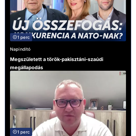
1 perc
Napindító
Megszületett a török-pakisztáni-szaúdi
megállapodás
1 perc