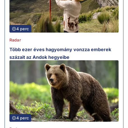
4 perc
Radar
Több ezer éves hagyomány vonzza emberek
százait az Andok hegyeibe
4 perc