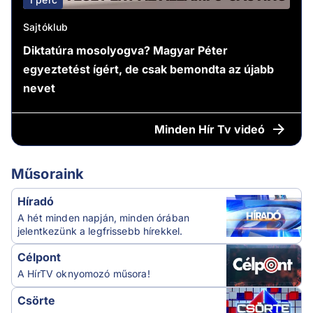
Sajtóklub
Diktatúra mosolyogva? Magyar Péter
egyeztetést ígért, de csak bemondta az újabb
nevet
Minden
Hír Tv videó
Műsoraink
Híradó
A hét minden napján, minden órában
jelentkezünk a legfrissebb hírekkel.
Célpont
A HírTV oknyomozó műsora!
Csörte