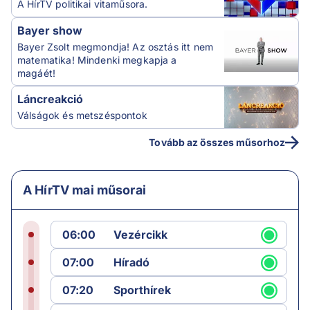
A HírTV politikai vitaműsora.
Bayer show
Bayer Zsolt megmondja! Az osztás itt nem
matematika! Mindenki megkapja a
magáét!
Láncreakció
Válságok és metszéspontok
Tovább az összes műsorhoz
A HírTV mai műsorai
06:00
Vezércikk
07:00
Híradó
07:20
Sporthírek