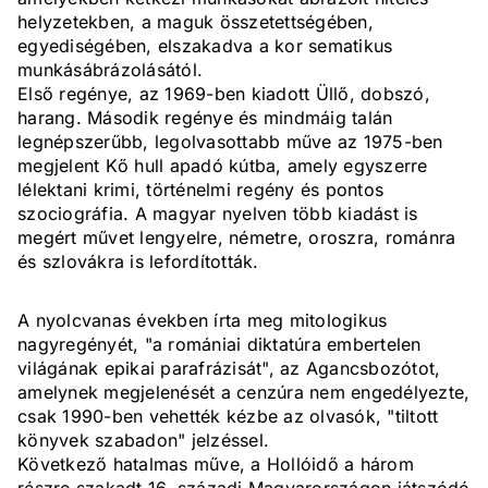
helyzetekben, a maguk összetettségében,
egyediségében, elszakadva a kor sematikus
munkásábrázolásától.
Első regénye, az 1969-ben kiadott Üllő, dobszó,
harang. Második regénye és mindmáig talán
legnépszerűbb, legolvasottabb műve az 1975-ben
megjelent Kő hull apadó kútba, amely egyszerre
lélektani krimi, történelmi regény és pontos
szociográfia. A magyar nyelven több kiadást is
megért művet lengyelre, németre, oroszra, románra
és szlovákra is lefordították.
A nyolcvanas években írta meg mitologikus
nagyregényét, "a romániai diktatúra embertelen
világának epikai parafrázisát", az Agancsbozótot,
amelynek megjelenését a cenzúra nem engedélyezte,
csak 1990-ben vehették kézbe az olvasók, "tiltott
könyvek szabadon" jelzéssel.
Következő hatalmas műve, a Hollóidő a három