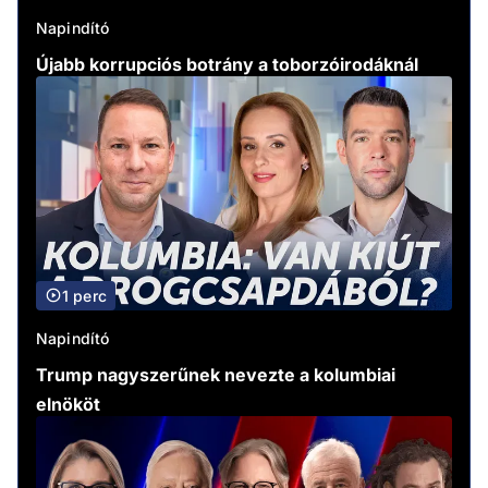
Napindító
Újabb korrupciós botrány a toborzóirodáknál
1 perc
Napindító
Trump nagyszerűnek nevezte a kolumbiai
elnököt