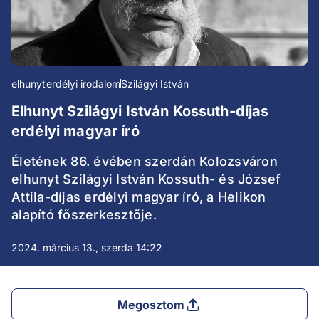
elhunyt
erdélyi irodalom
Szilágyi István
Elhunyt Szilágyi István Kossuth-díjas
erdélyi magyar író
Életének 86. évében szerdán Kolozsváron
elhunyt Szilágyi István Kossuth- és József
Attila-díjas erdélyi magyar író, a Helikon
alapító főszerkesztője.
2024. március 13., szerda 14:22
Megosztom