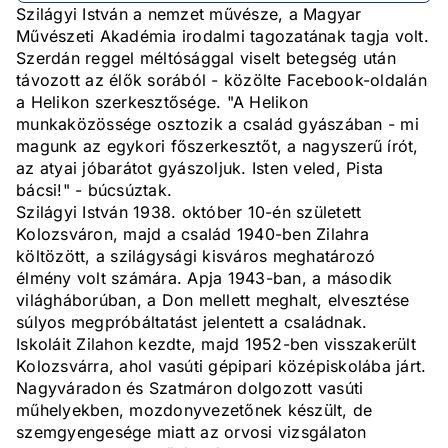
Szilágyi István a nemzet művésze, a Magyar
Művészeti Akadémia irodalmi tagozatának tagja volt.
Szerdán reggel méltósággal viselt betegség után
távozott az élők sorából - közölte Facebook-oldalán
a Helikon szerkesztősége. "A Helikon
munkaközössége osztozik a család gyászában - mi
magunk az egykori főszerkesztőt, a nagyszerű írót,
az atyai jóbarátot gyászoljuk. Isten veled, Pista
bácsi!" - búcsúztak.
Szilágyi István 1938. október 10-én született
Kolozsváron, majd a család 1940-ben Zilahra
költözött, a szilágysági kisváros meghatározó
élmény volt számára. Apja 1943-ban, a második
világháborúban, a Don mellett meghalt, elvesztése
súlyos megpróbáltatást jelentett a családnak.
Iskoláit Zilahon kezdte, majd 1952-ben visszakerült
Kolozsvárra, ahol vasúti gépipari középiskolába járt.
Nagyváradon és Szatmáron dolgozott vasúti
műhelyekben, mozdonyvezetőnek készült, de
szemgyengesége miatt az orvosi vizsgálaton