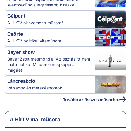
jelentkezünk a legfrissebb hírekkel.
Célpont
A HírTV oknyomozó műsora!
Csörte
A HírTV politikai vitaműsora.
Bayer show
Bayer Zsolt megmondja! Az osztás itt nem
matematika! Mindenki megkapja a
magáét!
Láncreakció
Válságok és metszéspontok
Tovább az összes műsorhoz
A HírTV mai műsorai