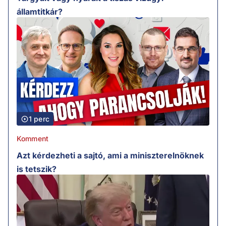
államtitkár?
1 perc
Komment
Azt kérdezheti a sajtó, ami a miniszterelnöknek
is tetszik?