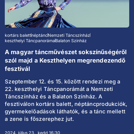
kortárs balett
néptánc
Nemzeti Táncszínház
keszthelyi Táncpanoráma
Balaton Színház
A magyar táncművészet sokszínűségéről
szól majd a Keszthelyen megrendezendő
fesztivál
Szeptember 12. és 15. között rendezi meg a
22. keszthelyi Táncpanorámát a Nemzeti
Táncszínház és a Balaton Színház. A
fesztiválon kortárs balett, néptáncprodukciók,
gyermekelőadások láthatók, és a tánc mellett
a zene is főszerephez jut.
2024. július 23., kedd 16:30