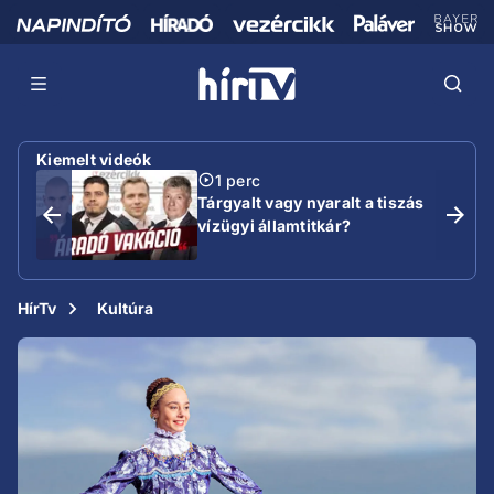
Kiemelt videók
1 perc
Tárgyalt vagy nyaralt a tiszás
vízügyi államtitkár?
HírTv
Kultúra