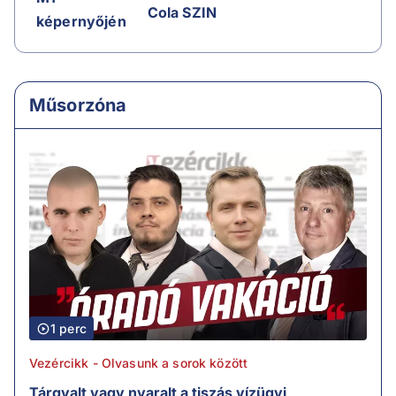
Cola SZIN
képernyőjén
Műsorzóna
1 perc
Vezércikk - Olvasunk a sorok között
Tárgyalt vagy nyaralt a tiszás vízügyi