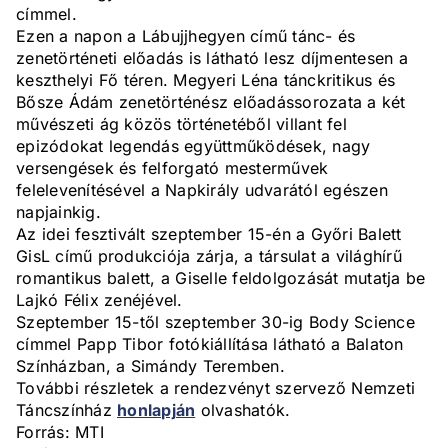
címmel.
Ezen a napon a Lábujjhegyen című tánc- és
zenetörténeti előadás is látható lesz díjmentesen a
keszthelyi Fő téren. Megyeri Léna tánckritikus és
Bősze Ádám zenetörténész előadássorozata a két
művészeti ág közös történetéből villant fel
epizódokat legendás együttműködések, nagy
versengések és felforgató mesterművek
felelevenítésével a Napkirály udvarától egészen
napjainkig.
Az idei fesztivált szeptember 15-én a Győri Balett
GisL című produkciója zárja, a társulat a világhírű
romantikus balett, a Giselle feldolgozását mutatja be
Lajkó Félix zenéjével.
Szeptember 15-től szeptember 30-ig Body Science
címmel Papp Tibor fotókiállítása látható a Balaton
Színházban, a Simándy Teremben.
További részletek a rendezvényt szervező Nemzeti
Táncszínház
honlapján
olvashatók.
Forrás: MTI