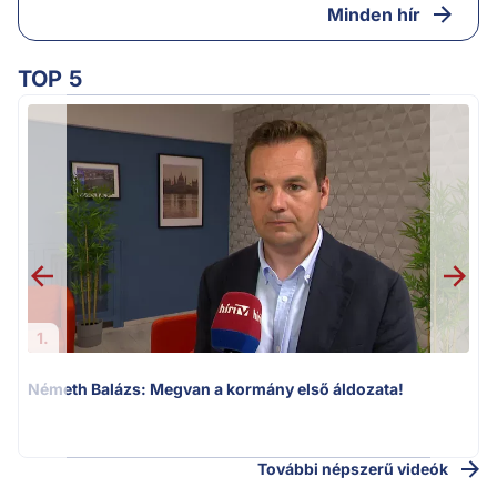
Minden hír
TOP 5
1.
Németh Balázs: Megvan a kormány első áldozata!
v
További népszerű videók