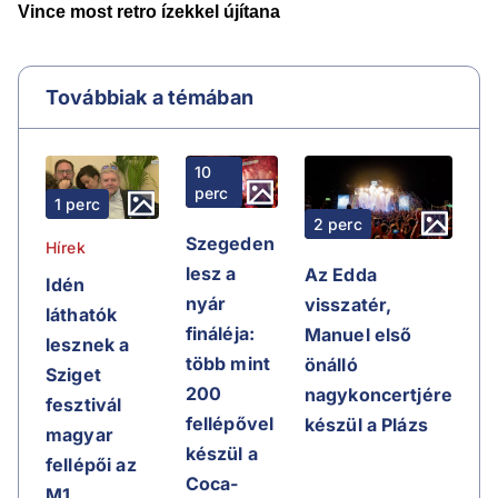
Továbbiak a témában
10
perc
1 perc
2 perc
Szegeden
Hírek
lesz a
Az Edda
Idén
nyár
visszatér,
láthatók
fináléja:
Manuel első
lesznek a
több mint
önálló
Sziget
200
nagykoncertjére
fesztivál
fellépővel
készül a Plázs
magyar
készül a
fellépői az
Coca-
M1