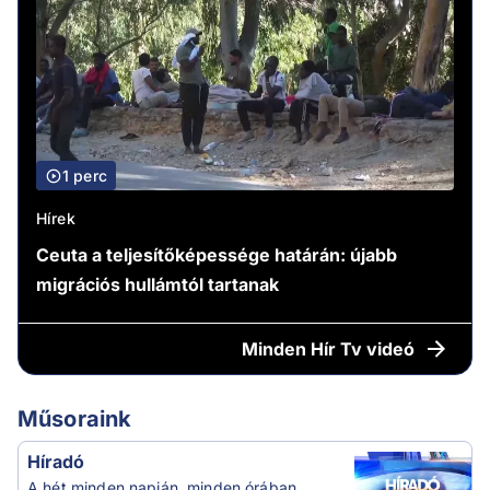
1 perc
Hírek
Ceuta a teljesítőképessége határán: újabb
migrációs hullámtól tartanak
Minden
Hír Tv videó
Műsoraink
Híradó
A hét minden napján, minden órában