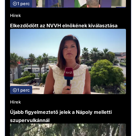
1 perc
Hírek
Elkezdődött az NVVH elnökének kiválasztása
1 perc
Hírek
Újabb figyelmeztető jelek a Nápoly melletti
szupervulkánnál