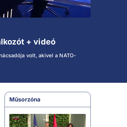
lkozót + videó
nácsadója volt, akivel a NATO-
Műsorzóna