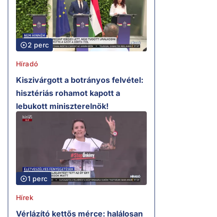
2 perc
Híradó
Kiszivárgott a botrányos felvétel:
hisztériás rohamot kapott a
lebukott miniszterelnök!
1 perc
Hírek
Vérlázító kettős mérce: halálosan