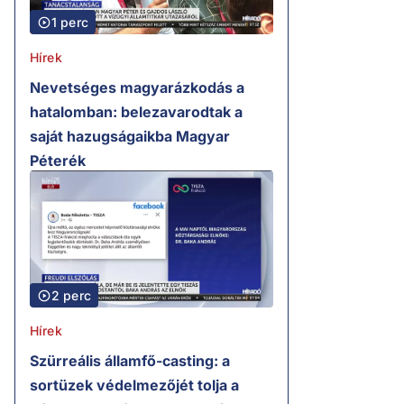
1 perc
Hírek
Nevetséges magyarázkodás a
hatalomban: belezavarodtak a
saját hazugságaikba Magyar
Péterék
2 perc
Hírek
Szürreális államfő-casting: a
sortüzek védelmezőjét tolja a