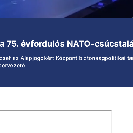
a 75. évfordulós NATO-csúcstalá
sef az Alapjogokért Központ biztonságpolitikai ta
sorvezető.