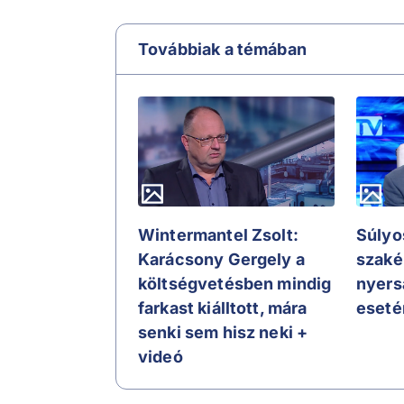
Továbbiak a témában
Wintermantel Zsolt:
Súlyos
Karácsony Gergely a
szaké
költségvetésben mindig
nyers
farkast kiálltott, mára
eseté
senki sem hisz neki +
videó