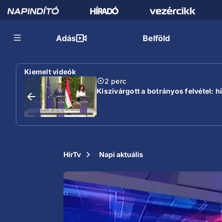
Adás
Belföld
Kiemelt videók
2 perc
Kiszivárgott a botrányos felvétel: 
HírTv
Napi aktuális