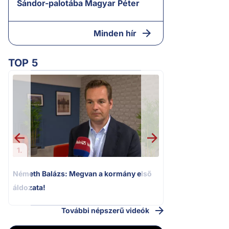
Sándor-palotába Magyar Péter
Minden hír
TOP 5
2.
Halálos fenyegeté
Elizabeth oldalait
1.
Németh Balázs: Megvan a kormány első
áldozata!
További népszerű videók