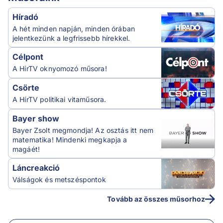
Híradó
A hét minden napján, minden órában
jelentkezünk a legfrissebb hírekkel.
Célpont
A HírTV oknyomozó műsora!
Csörte
A HírTV politikai vitaműsora.
Bayer show
Bayer Zsolt megmondja! Az osztás itt nem
matematika! Mindenki megkapja a
magáét!
Láncreakció
Válságok és metszéspontok
Tovább az összes műsorhoz