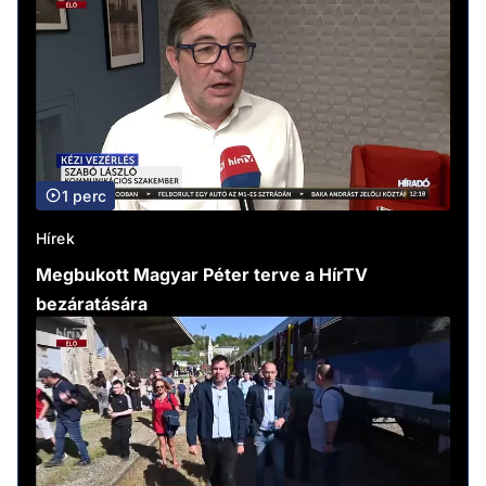
1 perc
Hírek
Megbukott Magyar Péter terve a HírTV
bezáratására