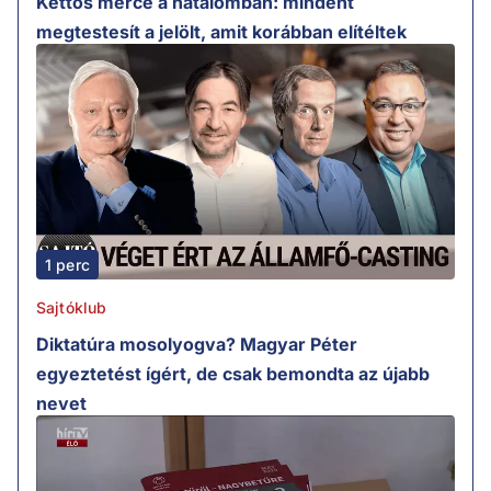
Kettős mérce a hatalomban: mindent
megtestesít a jelölt, amit korábban elítéltek
1 perc
Sajtóklub
Diktatúra mosolyogva? Magyar Péter
egyeztetést ígért, de csak bemondta az újabb
nevet