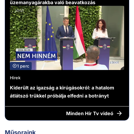
üzemanyagárakba való beavatkozás
1 perc
Hírek
Kiderült az igazság a kirúgásokról: a hatalom
átlátszó trükkel próbálja elfedni a botrányt
Minden
Hír Tv videó
Műsoraink