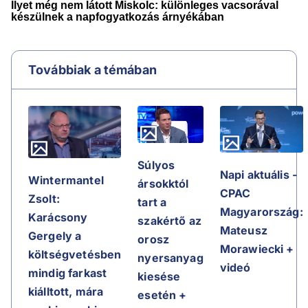
Továbbiak a témában
Súlyos
Napi aktuális -
Wintermantel
ársokktól
CPAC
Zsolt:
tart a
Magyarország:
Karácsony
szakértő az
Mateusz
Gergely a
orosz
Morawiecki +
költségvetésben
nyersanyag
videó
mindig farkast
kiesése
kiálltott, mára
esetén +