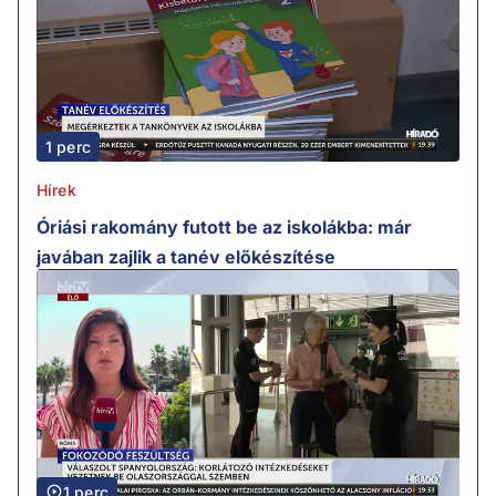
1 perc
Hírek
Óriási rakomány futott be az iskolákba: már
javában zajlik a tanév előkészítése
1 perc