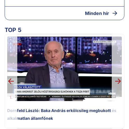
Minden hír
TOP 5
K
k
1.
Dornfeld László: Baka András erkölcsileg megbukott és
alkalmatlan államfőnek