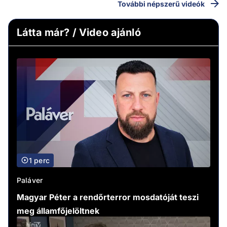
További népszerű videók
Látta már? / Video ajánló
1 perc
Paláver
Magyar Péter a rendőrterror mosdatóját teszi
meg államfőjelöltnek