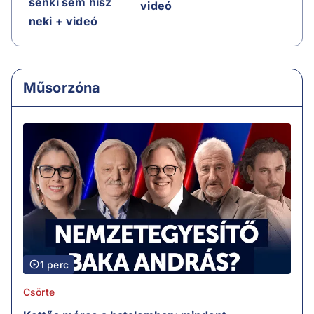
senki sem hisz
videó
neki + videó
Műsorzóna
1 perc
Csörte