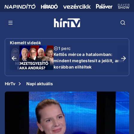
Kiemelt videók
1 perc
Kettős mérce a hatalomban:
mindent megtestesít a jelölt, amit
korábban elítéltek
HírTv
Napi aktuális