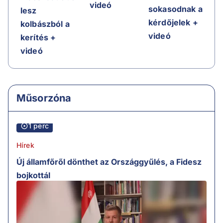
videó
sokasodnak a
lesz
kérdőjelek +
kolbászból a
videó
kerítés +
videó
Műsorzóna
1 perc
Hírek
Új államfőről dönthet az Országgyűlés, a Fidesz
bojkottál