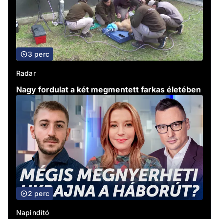
3 perc
Radar
Nagy fordulat a két megmentett farkas életében
2 perc
Napindító