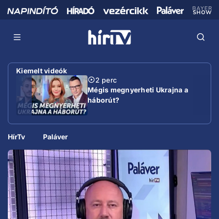
Kiemelt videók
2 perc
Mégis megnyerheti Ukrajna a
háborút?
HírTv
Paláver