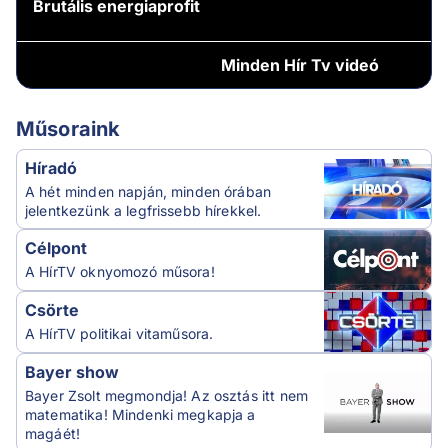
Brutális energiaprofit
Minden
Hír Tv videó
Műsoraink
Híradó
A hét minden napján, minden órában
jelentkezünk a legfrissebb hírekkel.
Célpont
A HírTV oknyomozó műsora!
Csörte
A HírTV politikai vitaműsora.
Bayer show
Bayer Zsolt megmondja! Az osztás itt nem
matematika! Mindenki megkapja a
magáét!