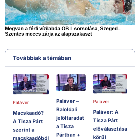
Továbbiak a témában
Paláver –
Paláver
Paláver
Baloldali
Paláver: A
Macskaadó?
jelöltáradat
Tisza Párt
A Tisza Párt
a Tisza
előválasztása
szerint a
Pártban +
körül
macskaadóból