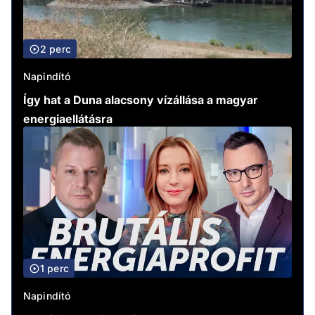
2 perc
Napindító
Így hat a Duna alacsony vízállása a magyar
energiaellátásra
1 perc
Napindító