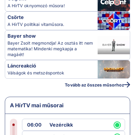
A HírTV oknyomozó műsora!
Csörte
A HírTV politikai vitaműsora.
Bayer show
Bayer Zsolt megmondja! Az osztás itt nem
matematika! Mindenki megkapja a
magáét!
Láncreakció
Válságok és metszéspontok
Tovább az összes műsorhoz
A HírTV mai műsorai
06:00
Vezércikk