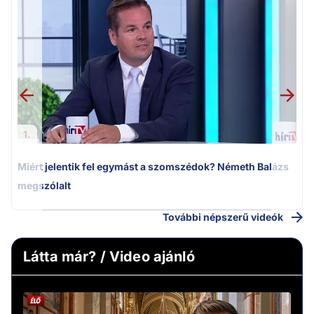
M
k
1.
Miért jelentik fel egymást a szomszédok? Németh Balázs
megszólalt
További népszerű videók
Látta már? / Video ajánló