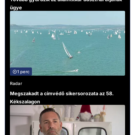
ügye
1 perc
Radar
Megszakadt a címvédő sikersorozata az 58.
Kékszalagon