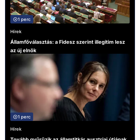
1 perc
Hírek
Államfőválasztás: a Fidesz szerint illegitim lesz
az új elnök
1 perc
Hírek
Tovább gyűrűzik az államtitkár ausztriai útjának