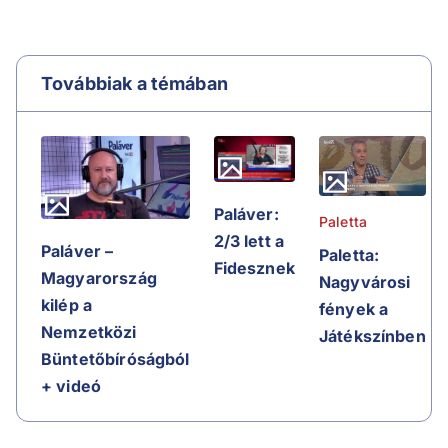
Továbbiak a témában
Paláver:
Paletta
2/3 lett a
Paláver –
Paletta:
Fidesznek
Magyarország
Nagyvárosi
kilép a
fények a
Nemzetközi
Játékszínben
Büntetőbíróságból
+ videó