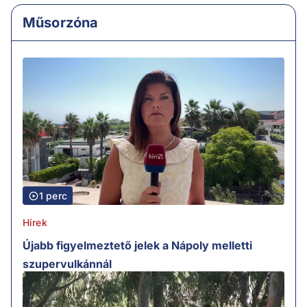
Műsorzóna
1 perc
Hírek
Újabb figyelmeztető jelek a Nápoly melletti
szupervulkánnál