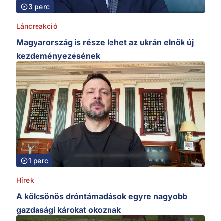
3 perc
Láncreakció
Magyarország is része lehet az ukrán elnök új
kezdeményezésének
1 perc
Hírek
A kölcsönös dróntámadások egyre nagyobb
gazdasági károkat okoznak