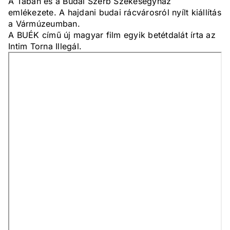
A Tabán és a Budai Szerb Székesegyház
emlékezete. A hajdani budai rácvárosról nyílt kiállítás
a Vármúzeumban.
A BUÉK című új magyar film egyik betétdalát írta az
Intim Torna Illegál.