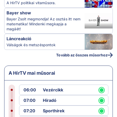
A HírTV politikai vitaműsora.
Bayer show
Bayer Zsolt megmondja! Az osztás itt nem
matematika! Mindenki megkapja a
magáét!
Láncreakció
Válságok és metszéspontok
Tovább az összes műsorhoz
A HírTV mai műsorai
06:00
Vezércikk
07:00
Híradó
07:20
Sporthírek