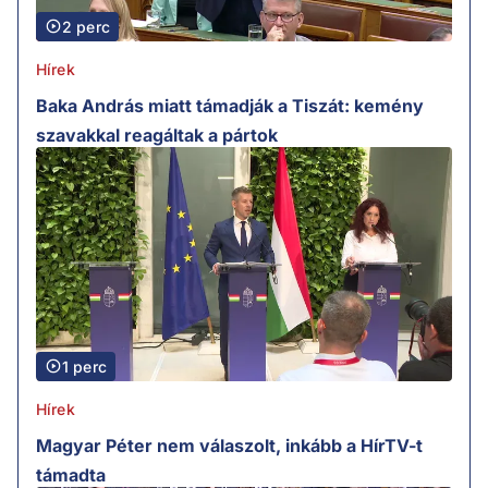
2 perc
Hírek
Baka András miatt támadják a Tiszát: kemény
szavakkal reagáltak a pártok
1 perc
Hírek
Magyar Péter nem válaszolt, inkább a HírTV-t
támadta