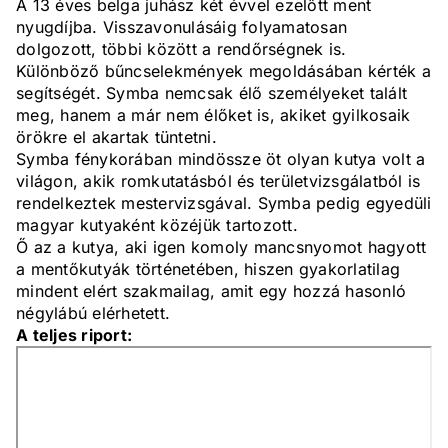
A 13 éves belga juhász két évvel ezelőtt ment
nyugdíjba. Visszavonulásáig folyamatosan
dolgozott, többi között a rendőrségnek is.
Különböző bűncselekmények megoldásában kérték a
segítségét. Symba nemcsak élő személyeket talált
meg, hanem a már nem élőket is, akiket gyilkosaik
örökre el akartak tüntetni.
Symba fénykorában mindössze öt olyan kutya volt a
világon, akik romkutatásból és területvizsgálatból is
rendelkeztek mestervizsgával. Symba pedig egyedüli
magyar kutyaként közéjük tartozott.
Ő az a kutya, aki igen komoly mancsnyomot hagyott
a mentőkutyák történetében, hiszen gyakorlatilag
mindent elért szakmailag, amit egy hozzá hasonló
négylábú elérhetett.
A teljes riport: