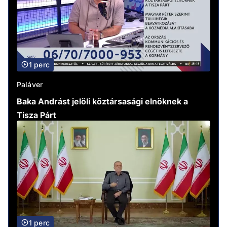
1 perc
Paláver
Baka Andrást jelöli köztársasági elnöknek a
Tisza Párt
1 perc