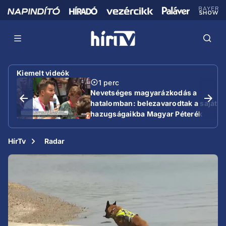
Kiemelt videók
1 perc
Nevetséges magyarázkodás a
hatalomban: belezavarodtak a saját
hazugságaikba Magyar Péterék
HírTv
Radar