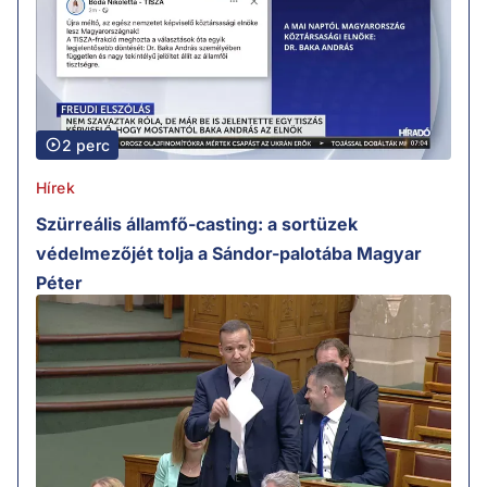
2 perc
Hírek
Szürreális államfő-casting: a sortüzek
védelmezőjét tolja a Sándor-palotába Magyar
Péter