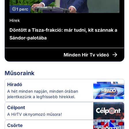
1 perc
Hírek
Döntött a Tisza-frakció: már tudni, kit szánnak a
Sándor-palotába
Minden
Hír Tv videó
Műsoraink
Híradó
A hét minden napján, minden órában
jelentkezünk a legfrissebb hírekkel.
Célpont
A HírTV oknyomozó műsora!
Csörte