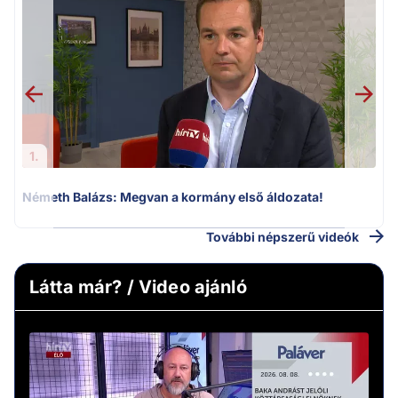
H
1.
Németh Balázs: Megvan a kormány első áldozata!
További népszerű videók
Látta már? / Video ajánló