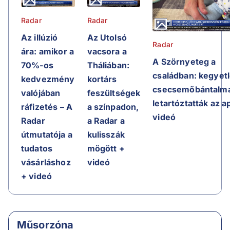
Radar
Radar
Az Utolsó
Az illúzió
Radar
vacsora a
ára: amikor a
A Szörnyeteg a
Tháliában:
70%-os
családban: kegyet
kortárs
kedvezmény
csecsemőbántalma
feszültségek
valójában
letartóztatták az a
a színpadon,
ráfizetés – A
videó
a Radar a
Radar
kulisszák
útmutatója a
mögött +
tudatos
videó
vásárláshoz
+ videó
Műsorzóna