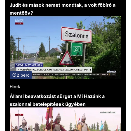
Judit és mások nemet mondtak, a volt főbíró a
mentőöv?
2 perc
Hírek
Állami beavatkozást sürget a Mi Hazánk a
szalonnai betelepítések ügyében