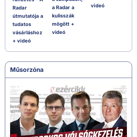
videó
a Radar a
Radar
kulisszák
útmutatója a
mögött +
tudatos
videó
vásárláshoz
+ videó
Műsorzóna