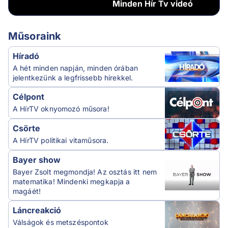
Minden
Hír Tv videó
Műsoraink
Híradó
A hét minden napján, minden órában
jelentkezünk a legfrissebb hírekkel.
Célpont
A HírTV oknyomozó műsora!
Csörte
A HírTV politikai vitaműsora.
Bayer show
Bayer Zsolt megmondja! Az osztás itt nem
matematika! Mindenki megkapja a
magáét!
Láncreakció
Válságok és metszéspontok