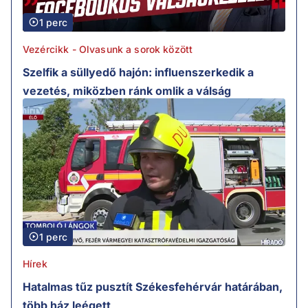
1 perc
Vezércikk - Olvasunk a sorok között
Szelfik a süllyedő hajón: influenszerkedik a
vezetés, miközben ránk omlik a válság
1 perc
Hírek
Hatalmas tűz pusztít Székesfehérvár határában,
több ház leégett