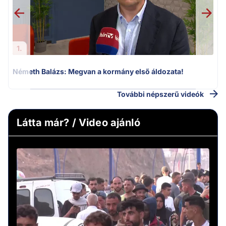
1.
Németh Balázs: Megvan a kormány első áldozata!
H
További népszerű videók
Látta már? / Video ajánló