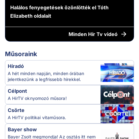
Halálos fenyegetések özönlötték el Tóth
Elizabeth oldalait
Minden
Hír Tv videó
Műsoraink
Híradó
A hét minden napján, minden órában
jelentkezünk a legfrissebb hírekkel.
Célpont
A HírTV oknyomozó műsora!
Csörte
A HírTV politikai vitaműsora.
Bayer show
Bayer Zsolt megmondja! Az osztás itt nem