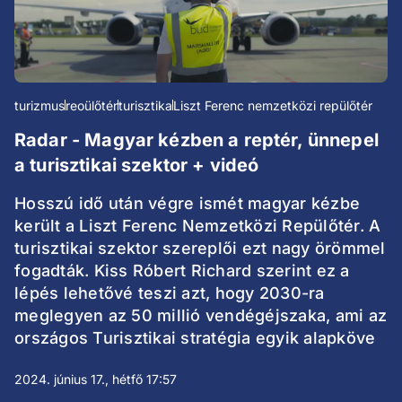
turizmus
reoülőtér
turisztika
Liszt Ferenc nemzetközi repülőtér
Radar - Magyar kézben a reptér, ünnepel
a turisztikai szektor + videó
Hosszú idő után végre ismét magyar kézbe
került a Liszt Ferenc Nemzetközi Repülőtér. A
turisztikai szektor szereplői ezt nagy örömmel
fogadták. Kiss Róbert Richard szerint ez a
lépés lehetővé teszi azt, hogy 2030-ra
meglegyen az 50 millió vendégéjszaka, ami az
országos Turisztikai stratégia egyik alapköve
2024. június 17., hétfő 17:57