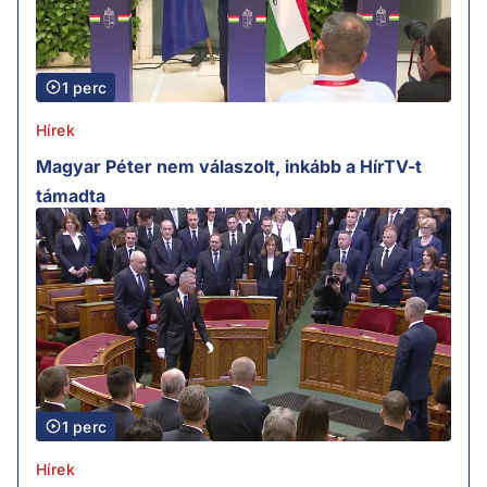
1 perc
Hírek
Magyar Péter nem válaszolt, inkább a HírTV-t
támadta
1 perc
Hírek