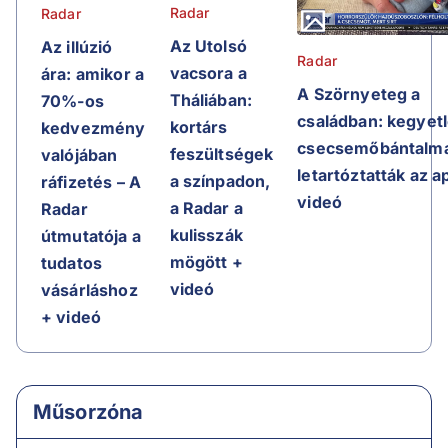
Radar
Radar
Az Utolsó
Az illúzió
Radar
vacsora a
ára: amikor a
A Szörnyeteg a
Tháliában:
70%-os
családban: kegyet
kortárs
kedvezmény
csecsemőbántalma
feszültségek
valójában
letartóztatták az a
a színpadon,
ráfizetés – A
videó
a Radar a
Radar
kulisszák
útmutatója a
mögött +
tudatos
videó
vásárláshoz
+ videó
Műsorzóna