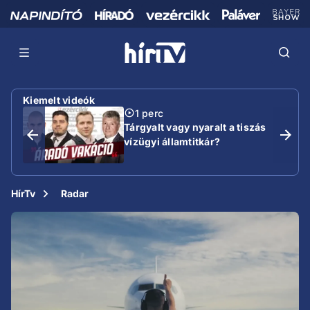
Kiemelt videók
1 perc
Tárgyalt vagy nyaralt a tiszás
vízügyi államtitkár?
HírTv
Radar