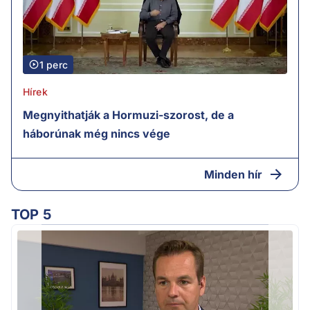
1 perc
Hírek
Megnyithatják a Hormuzi-szorost, de a
háborúnak még nincs vége
Minden hír
TOP 5