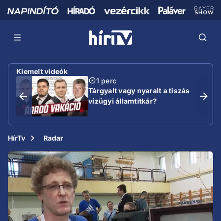
Kiemelt videók
1 perc
Tárgyalt vagy nyaralt a tiszás
vízügyi államtitkár?
HírTv
Radar