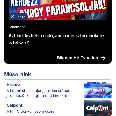
1 perc
Komment
Azt kérdezheti a sajtó, ami a miniszterelnöknek
is tetszik?
Minden
Hír Tv videó
Műsoraink
Híradó
A hét minden napján, minden órában
jelentkezünk a legfrissebb hírekkel.
Célpont
A HírTV oknyomozó műsora!