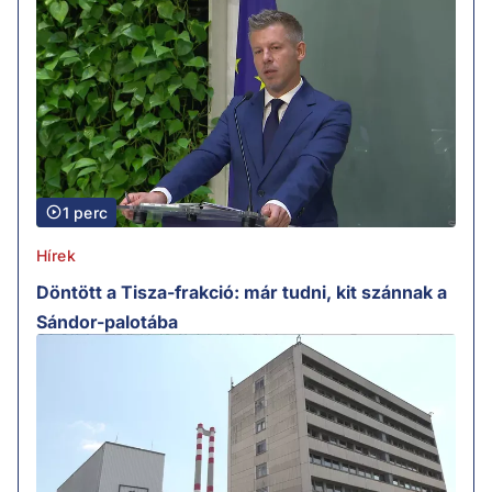
1 perc
Hírek
Döntött a Tisza-frakció: már tudni, kit szánnak a
Sándor-palotába