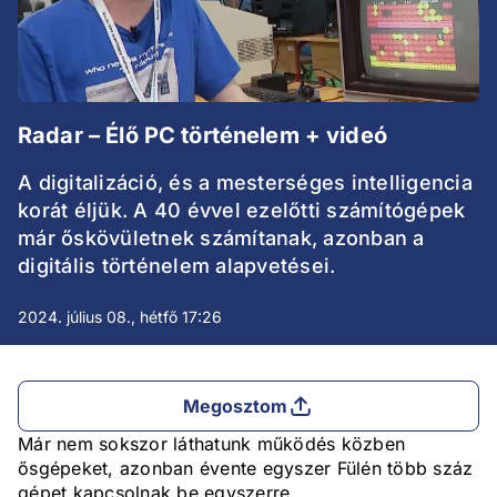
Radar – Élő PC történelem + videó
A digitalizáció, és a mesterséges intelligencia
korát éljük. A 40 évvel ezelőtti számítógépek
már őskövületnek számítanak, azonban a
digitális történelem alapvetései.
2024. július 08., hétfő 17:26
Megosztom
Már nem sokszor láthatunk működés közben
ősgépeket, azonban évente egyszer Fülén több száz
gépet kapcsolnak be egyszerre.