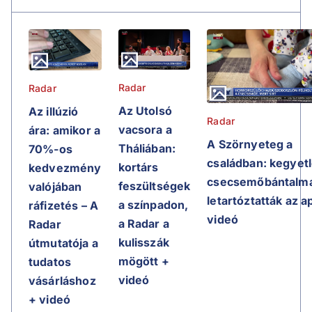
Radar
Radar
Az Utolsó
Az illúzió
Radar
vacsora a
ára: amikor a
A Szörnyeteg a
Tháliában:
70%-os
családban: kegyet
kortárs
kedvezmény
csecsemőbántalma
feszültségek
valójában
letartóztatták az a
a színpadon,
ráfizetés – A
videó
a Radar a
Radar
kulisszák
útmutatója a
mögött +
tudatos
videó
vásárláshoz
+ videó