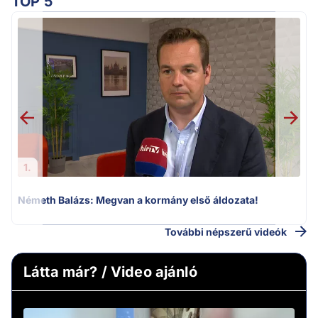
TOP 5
v
1.
Németh Balázs: Megvan a kormány első áldozata!
További népszerű videók
Látta már? / Video ajánló