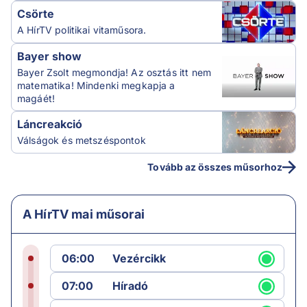
Csörte
A HírTV politikai vitaműsora.
Bayer show
Bayer Zsolt megmondja! Az osztás itt nem
matematika! Mindenki megkapja a
magáét!
Láncreakció
Válságok és metszéspontok
Tovább az összes műsorhoz
A HírTV mai műsorai
06:00
Vezércikk
07:00
Híradó