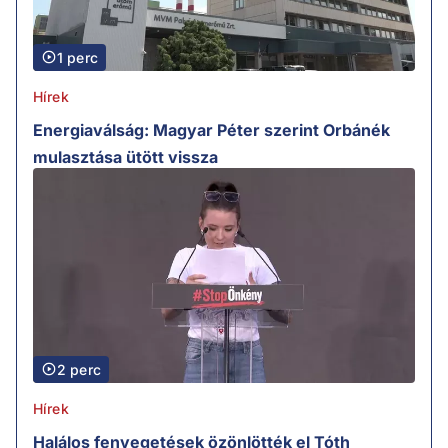
1 perc
Hírek
Energiaválság: Magyar Péter szerint Orbánék
mulasztása ütött vissza
2 perc
Hírek
Halálos fenyegetések özönlötték el Tóth