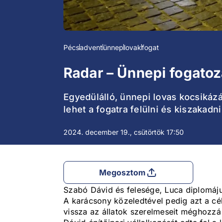
Pécs
advent
ünnep
lovak
fogat
Radar – Ünnepi fogatoz
Egyedülálló, ünnepi lovas kocsikáz
lehet a fogatra felülni és kiszakad
2024. december 19., csütörtök 17:50
Megosztom
Szabó Dávid és felesége, Luca diplomáju
A karácsony közeledtével pedig azt a cél
vissza az állatok szerelmeseit méghozzá