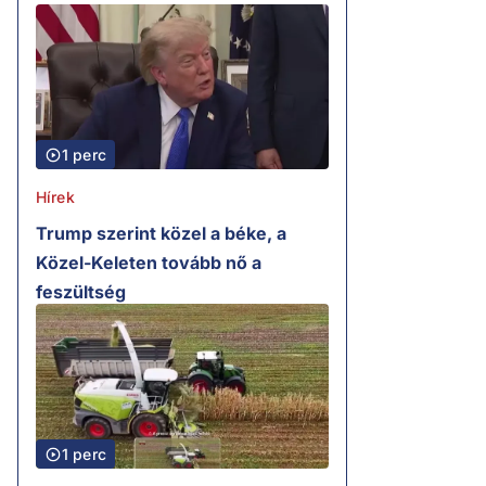
1 perc
Hírek
Trump szerint közel a béke, a
Közel-Keleten tovább nő a
feszültség
1 perc