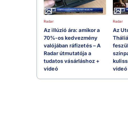
Radar
Radar
Az illúzió ára: amikor a
Az Ut
70%-os kedvezmény
Tháli
valójában ráfizetés – A
feszü
Radar útmutatója a
színp
tudatos vásárláshoz +
kulis
videó
videó