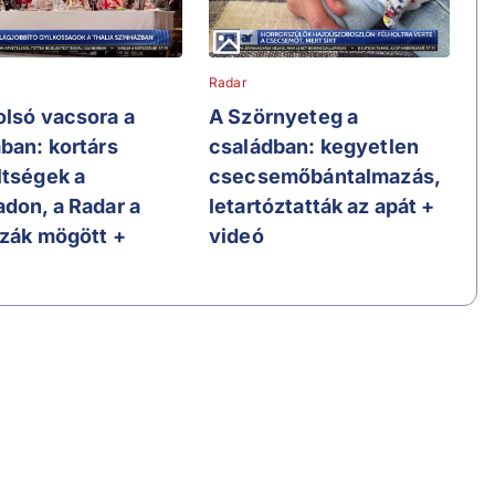
Radar
olsó vacsora a
A Szörnyeteg a
ában: kortárs
családban: kegyetlen
ltségek a
csecsemőbántalmazás,
adon, a Radar a
letartóztatták az apát +
szák mögött +
videó