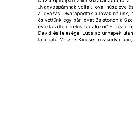
Dávid építőipari vállalkozását adta fel a
„Nagypapámnak voltak lovai húsz éve és 
a lovazás. Gyarapodtak a lovak nálunk, e
és vettünk egy pár lovat Balatonon a Sze
és elkezdtem velük fogatozni" - idézte f
Dávid és felesége, Luca az ünnepek után
található Mecsek Kincse Lovasudvarban, 