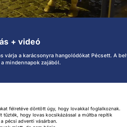
ás + videó
ás várja a karácsonyra hangolódókat Pécsett. A b
ni a mindennapok zajából.
kat félretéve döntött úgy, hogy lovakkal foglalkoznak.
t tűzték, hogy lovas kocsikázással a múltba repítik
 a pécsi adventi vásárban.