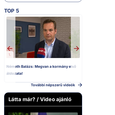
TOP 5
2.
„Ez az ügy nem 
következmények né
Magyar Pétert
1.
Németh Balázs: Megvan a kormány első
áldozata!
További népszerű videók
Látta már? / Video ajánló