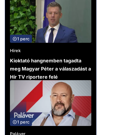
1 perc
Hírek
Kioktató hangnemben tagadta
meg Magyar Péter a válaszadást a
Hír TV riportere felé
1 perc
Paláver