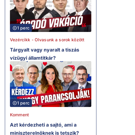
1 perc
Vezércikk - Olvasunk a sorok között
Tárgyalt vagy nyaralt a tiszás
vízügyi államtitkár?
1 perc
Komment
Azt kérdezheti a sajtó, ami a
miniszterelnöknek is tetszik?