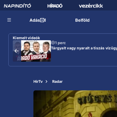
Adás
Belföld
Kiemelt videók
1 perc
Tárgyalt vagy nyaralt a tiszás vízügy
HírTv
Radar