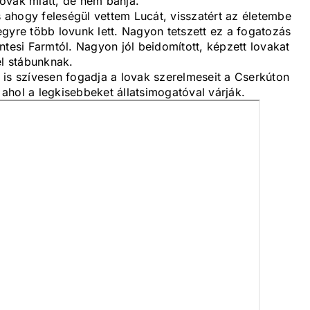
 lovak miatt, de nem bánja.
ahogy feleségül vettem Lucát, visszatért az életembe
gyre több lovunk lett. Nagyon tetszett ez a fogatozás
ntesi Farmtól. Nagyon jól beidomított, képzett lovakat
el stábunknak.
 is szívesen fogadja a lovak szerelmeseit a Cserkúton
ahol a legkisebbeket állatsimogatóval várják.