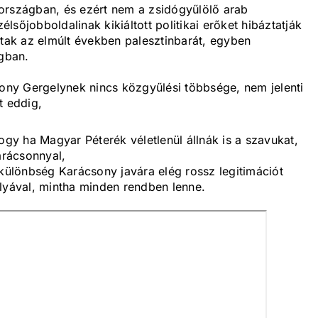
országban, és ezért nem a zsidógyűlölő arab
sőjobboldalinak kikiáltott politikai erőket hibáztatják
ttak az elmúlt években palesztinbarát, egyben
gban.
sony Gergelynek nincs közgyűlési többsége, nem jelenti
t eddig,
ogy ha Magyar Péterék véletlenül állnák is a szavukat,
rácsonnyal,
tkülönbség Karácsony javára elég rossz legitimációt
olyával, mintha minden rendben lenne.