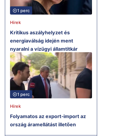
1 perc
Hírek
Kritikus aszályhelyzet és
energiaválság idején ment
nyaralni a vízügyi államtitkár
1 perc
Hírek
Folyamatos az export-import az
ország áramellátást illetően