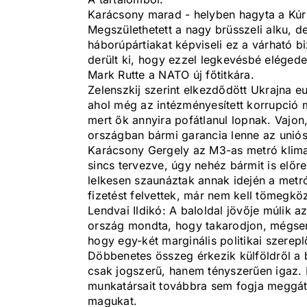
Karácsony marad - helyben hagyta a Kúri
Megszülethetett a nagy brüsszeli alku, 
háborúpártiakat képviseli ez a várható b
derült ki, hogy ezzel legkevésbé elégede
Mark Rutte a NATO új főtitkára.
Zelenszkij szerint elkezdődött Ukrajna e
ahol még az intézményesített korrupció m
mert ők annyira pofátlanul lopnak. Vajo
országban bármi garancia lenne az uniós
Karácsony Gergely az M3-as metró klima
sincs tervezve, úgy nehéz bármit is elő
lelkesen szaunáztak annak idején a metr
fizetést felvettek, már nem kell tömegkö
Lendvai Ildikó: A baloldal jövője múlik
ország mondta, hogy takarodjon, mégsem
hogy egy-két marginális politikai szerepl
Döbbenetes összeg érkezik külföldről a 
csak jogszerű, hanem tényszerűen igaz. 
munkatársait továbbra sem fogja meggát
magukat.