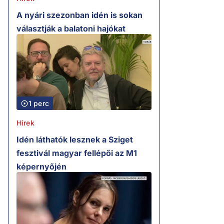
A nyári szezonban idén is sokan
választják a balatoni hajókat
1 perc
Hírek
Idén láthatók lesznek a Sziget
fesztivál magyar fellépői az M1
képernyőjén