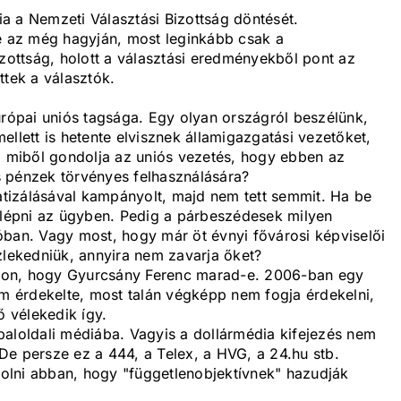
a a Nemzeti Választási Bizottság döntését.
de az még hagyján, most leginkább csak a
izottság, holott a választási eredményekből pont az
ttek a választók.
urópai uniós tagsága. Egy olyan országról beszélünk,
ellett is hetente elvisznek államigazgatási vezetőket,
n, miből gondolja az uniós vezetés, hogy ebben az
 pénzek törvényes felhasználására?
tizálásával kampányolt, majd nem tett semmit. Ha be
relépni az ügyben. Pedig a párbeszédesek milyen
óban. Vagy most, hogy már öt évnyi fővárosi képviselői
zlekedniük, annyira nem zavarja őket?
 azon, hogy Gyurcsány Ferenc marad-e. 2006-ban egy
 érdekelte, most talán végképp nem fogja érdekelni,
ő vélekedik így.
baloldali médiába. Vagyis a dollármédia kifejezés nem
De persze ez a 444, a Telex, a HVG, a 24.hu stb.
olni abban, hogy "függetlenobjektívnek" hazudják