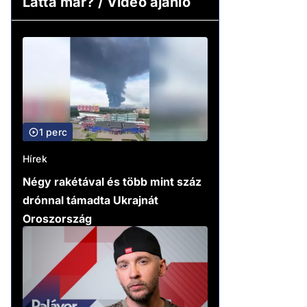
Látta már? / Video ajánló
1 perc
Hírek
Négy rakétával és több mint száz
drónnal támadta Ukrajnát
Oroszország