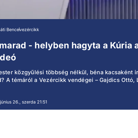
áti Bence
vezércikk
marad - helyben hagyta a Kúria 
ideó
ster közgyűlési többség nélkül, béna kacsaként irá
 A témáról a Vezércikk vendégei – Gajdics Ottó, L
június 26., szerda 21:51