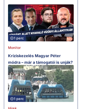
1 perc
Monitor
Kríziskezelés Magyar Péter
módra – már a támogatói is unják?
1 perc
Hírek