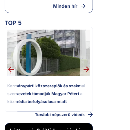
Minden hír
TOP 5
2.
Kétségbeesett ca
Polgár Judit és 
volt főbíró a me
1.
Kormánypárti közszereplők és szakmai
szervezetek támadják Magyar Pétert a
közmédia befolyásolása miatt
További népszerű videók