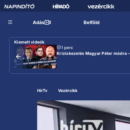
Adás
Belföld
Kiemelt videók
1 perc
Kríziskezelés Magyar Péter módra –
HírTv
Vezércikk