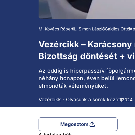
M. Kovács Róbert
L. Simon László
Gajdics Ottó
Ap
Vezércikk – Karácsony 
Bizottság döntését + v
Az eddig is hiperpasszív főpolgárme
néhány hónapon, éven belül lemond?
elmondták véleményüket.
Vezércikk - Olvasunk a sorok között
2024. 
Megosztom
A tartalomból: