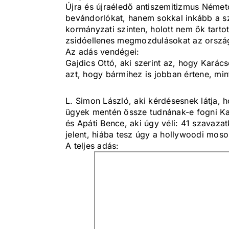
Újra és újraéledő antiszemitizmus Német
bevándorlókat, hanem sokkal inkább a szél
kormányzati szinten, holott nem ők tarto
zsidóellenes megmozdulásokat az orszá
Az adás vendégei:
Gajdics Ottó, aki szerint az, hogy Karác
azt, hogy bármihez is jobban értene, min
L. Simon László, aki kérdésesnek látja, h
ügyek mentén össze tudnának-e fogni Ka
és Apáti Bence, aki úgy véli: 41 szavaza
jelent, hiába tesz úgy a hollywoodi mos
A teljes adás: