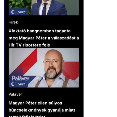
1 perc
Hírek
Kioktató hangnemben tagadta
meg Magyar Péter a válaszadást a
Hír TV riportere felé
1 perc
Paláver
Magyar Péter ellen súlyos
bűncselekmények gyanúja miatt