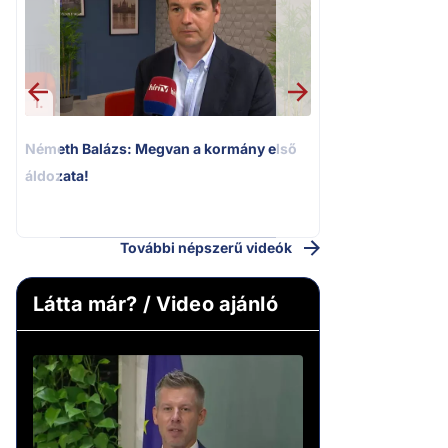
1.
2.
Németh Balázs: Megvan a kormány első
Kioktató hangne
áldozata!
Magyar Péter a vá
riportere felé
További népszerű videók
Látta már? / Video ajánló