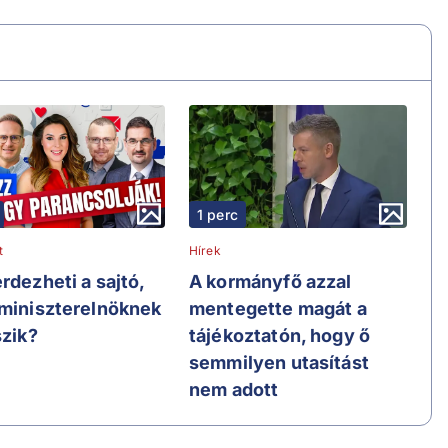
1 perc
t
Hírek
rdezheti a sajtó,
A kormányfő azzal
 miniszterelnöknek
mentegette magát a
szik?
tájékoztatón, hogy ő
semmilyen utasítást
nem adott