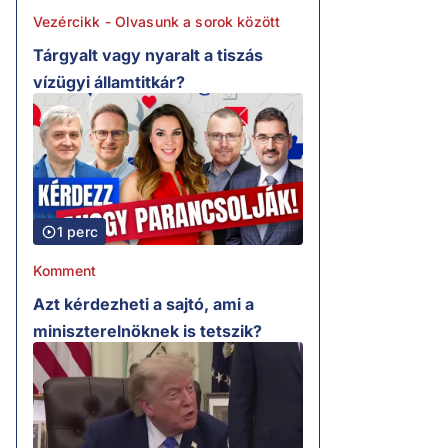
Vezércikk - Olvasunk a sorok között
Tárgyalt vagy nyaralt a tiszás
vízügyi államtitkár?
1 perc
Komment
Azt kérdezheti a sajtó, ami a
miniszterelnöknek is tetszik?