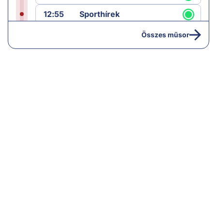
12:55
Sporthírek
13:00
Hírek
Összes műsor
13:05
Riasztás
14:00
Hírek
14:05
Vezércikk
15:00
Híradó
15:30
Paláver
16:55
Hírek
17:00
Hírek
18:00
Híradó
18:30
Radar ráadás