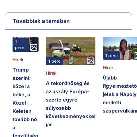
Továbbiak a témában
1
perc
1 perc
Hírek
1 perc
Hírek
Trump
Hírek
Újabb
szerint
A rekordhőség és
figyelmeztet
közel a
az aszály Európa-
jelek a Nápoly
béke, a
szerte egyre
melletti
Közel-
súlyosabb
szupervulkán
Keleten
következményekkel
tovább nő
jár
a
feszültség