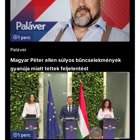
1 perc
Paláver
Magyar Péter ellen súlyos bűncselekmények
gyanúja miatt tettek feljelentést
1 perc