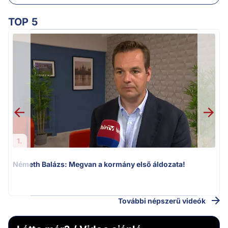
TOP 5
1.
Németh Balázs: Megvan a kormány első áldozata!
v
További népszerű videók