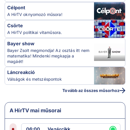
Célpont
A HírTV oknyomozó műsora!
Csörte
A HírTV politikai vitaműsora.
Bayer show
Bayer Zsolt megmondja! Az osztás itt nem
matematika! Mindenki megkapja a
magáét!
Láncreakció
Válságok és metszéspontok
Tovább az összes műsorhoz
A HírTV mai műsorai
06:00
Vezércikk