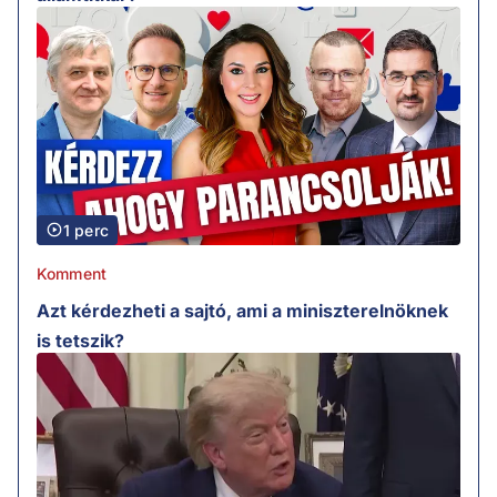
1 perc
Komment
Azt kérdezheti a sajtó, ami a miniszterelnöknek
is tetszik?