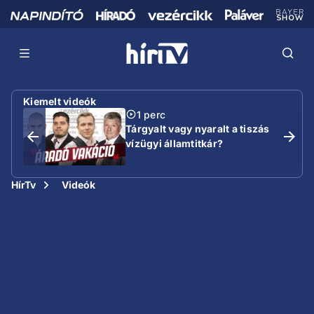
Kiemelt videók
1 perc
Tárgyalt vagy nyaralt a tiszás
vízügyi államtitkár?
HírTv
Videók