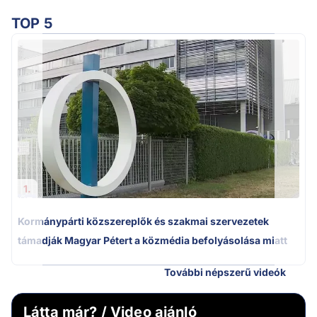
TOP 5
A
1.
Kormánypárti közszereplők és szakmai szervezetek
támadják Magyar Pétert a közmédia befolyásolása miatt
További népszerű videók
Látta már? / Video ajánló