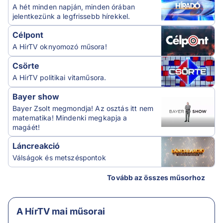
A hét minden napján, minden órában
jelentkezünk a legfrissebb hírekkel.
Célpont
A HírTV oknyomozó műsora!
Csörte
A HírTV politikai vitaműsora.
Bayer show
Bayer Zsolt megmondja! Az osztás itt nem
matematika! Mindenki megkapja a
magáét!
Láncreakció
Válságok és metszéspontok
Tovább az összes műsorhoz
A HírTV mai műsorai