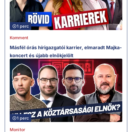
1 perc
Komment
Másfél órás hírigazgatói karrier, elmaradt Majka-
koncert és újabb elnökjelölt
1 perc
Monitor