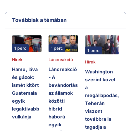
Továbbiak a témában
1 perc
1 perc
1 perc
Hírek
Láncreakció
Hírek
Hamu, láva
Láncreakció
Washington
és gázok:
- A
szerint közel
ismét kitört
bevándorlás
a
Guatemala
az államok
megállapodás,
egyik
közötti
Teherán
legaktívabb
hibrid
viszont
vulkánja
háború
továbbra is
egyik
tagadja a