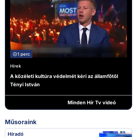
1 perc
Hírek
A közéleti kultúra védelmét kéri az államfőtől
Tényi István
Minden
Hír Tv videó
Műsoraink
Híradó