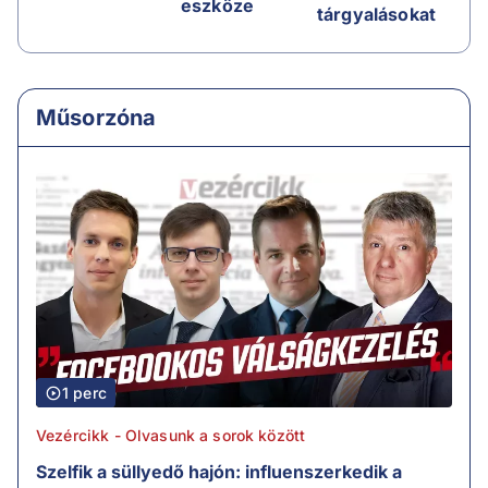
eszköze
tárgyalásokat
Műsorzóna
1 perc
Vezércikk - Olvasunk a sorok között
Szelfik a süllyedő hajón: influenszerkedik a