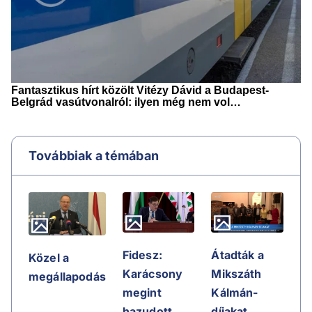
Továbbiak a témában
Fidesz:
Átadták a
Közel a
Karácsony
Mikszáth
megállapodás
megint
Kálmán-
hazudott,
díjakat