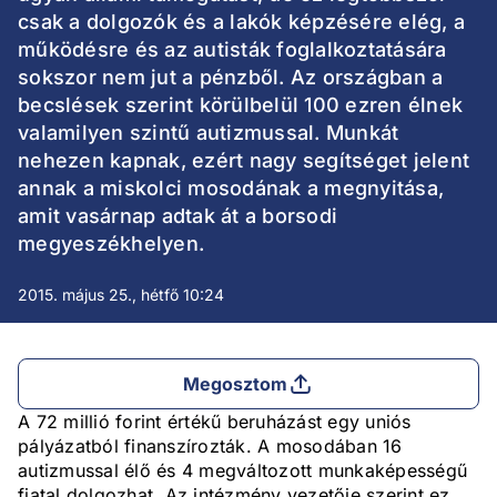
csak a dolgozók és a lakók képzésére elég, a
működésre és az autisták foglalkoztatására
sokszor nem jut a pénzből. Az országban a
becslések szerint körülbelül 100 ezren élnek
valamilyen szintű autizmussal. Munkát
nehezen kapnak, ezért nagy segítséget jelent
annak a miskolci mosodának a megnyitása,
amit vasárnap adtak át a borsodi
megyeszékhelyen.
2015. május 25., hétfő 10:24
Megosztom
A 72 millió forint értékű beruházást egy uniós
pályázatból finanszírozták. A mosodában 16
autizmussal élő és 4 megváltozott munkaképességű
fiatal dolgozhat. Az intézmény vezetője szerint ez