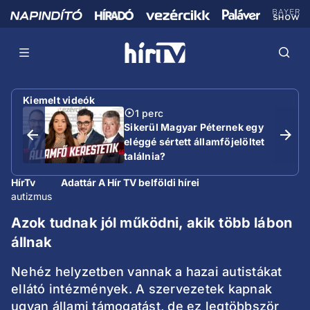
Kiemelt videók
1 perc
Sikerül Magyar Péternek egy
eléggé sértett államfőjelöltet
találnia?
HírTv
Adattár A Hír TV belföldi hírei
autizmus
Azok tudnak jól működni, akik több lábon
állnak
Nehéz helyzetben vannak a hazai autistákat
ellátó intézmények. A szervezetek kapnak
ugyan állami támogatást, de ez legtöbbször