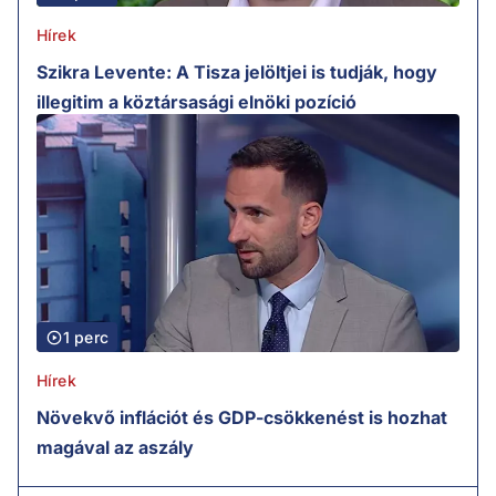
Hírek
Szikra Levente: A Tisza jelöltjei is tudják, hogy
illegitim a köztársasági elnöki pozíció
1 perc
Hírek
Növekvő inflációt és GDP-csökkenést is hozhat
magával az aszály