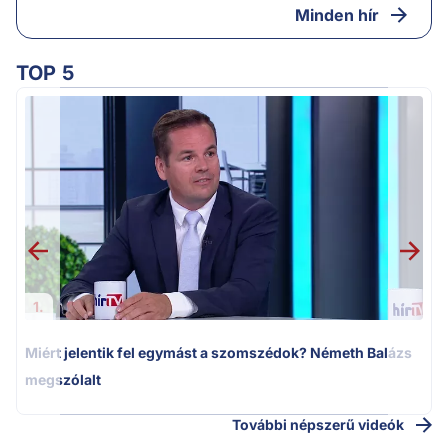
Minden hír
TOP 5
M
k
1.
Miért jelentik fel egymást a szomszédok? Németh Balázs
megszólalt
További népszerű videók