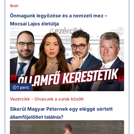
Ikon
Önmagunk legyőzése és a nemzeti mez –
Mocsai Lajos életútja
1 perc
Vezércikk - Olvasunk a sorok között
Sikerül Magyar Péternek egy eléggé sértett
államfőjelöltet találnia?