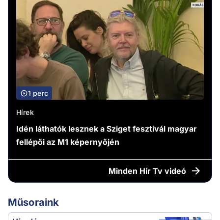
1 perc
Hírek
Idén láthatók lesznek a Sziget fesztivál magyar
fellépői az M1 képernyőjén
Minden
Hír Tv videó
Műsoraink