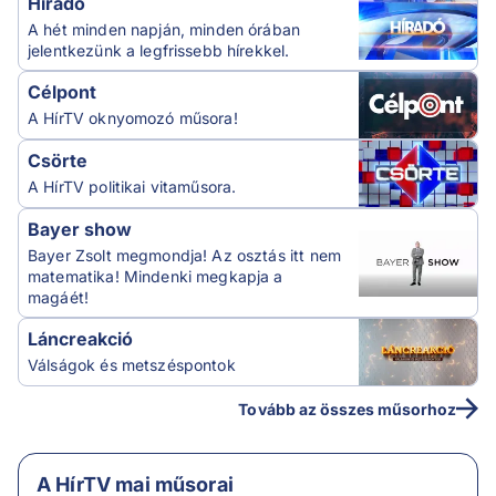
Híradó
A hét minden napján, minden órában
jelentkezünk a legfrissebb hírekkel.
Célpont
A HírTV oknyomozó műsora!
Csörte
A HírTV politikai vitaműsora.
Bayer show
Bayer Zsolt megmondja! Az osztás itt nem
matematika! Mindenki megkapja a
magáét!
Láncreakció
Válságok és metszéspontok
Tovább az összes műsorhoz
A HírTV mai műsorai