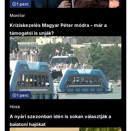
1 perc
Monitor
Kríziskezelés Magyar Péter módra – már a
támogatói is unják?
1 perc
Hírek
A nyári szezonban idén is sokan választják a
balatoni hajókat