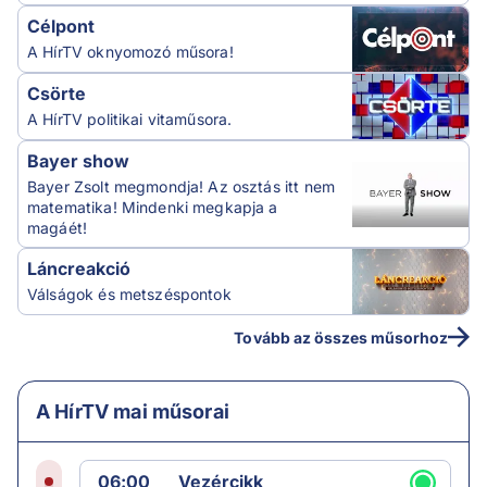
Célpont
A HírTV oknyomozó műsora!
Csörte
A HírTV politikai vitaműsora.
Bayer show
Bayer Zsolt megmondja! Az osztás itt nem
matematika! Mindenki megkapja a
magáét!
Láncreakció
Válságok és metszéspontok
Tovább az összes műsorhoz
A HírTV mai műsorai
06:00
Vezércikk