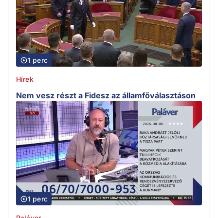
1 perc
Hírek
Nem vesz részt a Fidesz az államfőválasztáson
1 perc
Paláver