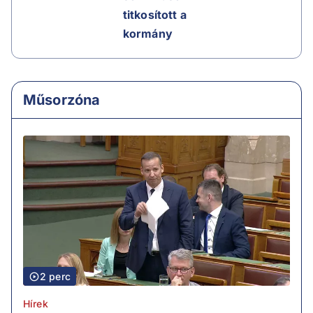
titkosított a
kormány
Műsorzóna
2 perc
Hírek