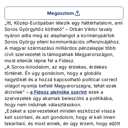
Megosztom
„Itt, Közép-Európában létezik egy háttérhatalom, ami
Soros Györgyhöz köthető” – Orbán Viktor tavaly
nyáron adta meg az alaphangot a kormánypártok
Soros György elleni kommunikációs offenzívájához.
A magyar származású milliárdos pénzalapjai több
civil szervezetet is támogatnak Magyarországon,
most ellenük lépne fel a Fidesz.
„A Soros-birodalom, az egy érdekes, érdekes
történet. Én úgy gondolom, hogy a globális
nagytőkét és a hozzá kapcsolható political correct
világot nyomja befelé Magyarországra, tehát ezek
álcivilek” –
a Fidesz alelnöke szerint
ezek a
szervezetek úgy akarnak beleszólni a politikába,
hogy nem indulnak választásokon.
„Ezeket a szervezeteket minden eszközzel vissza
kell szorítani, és azt gondolom, hogy el kell innen
takarítani, és most ennek, én úgy érzem, hogy eljött