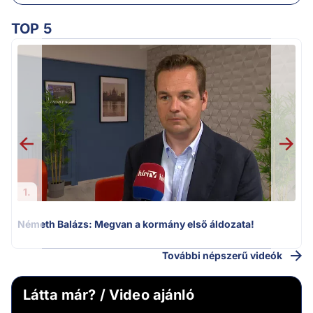
TOP 5
v
1.
Németh Balázs: Megvan a kormány első áldozata!
További népszerű videók
Látta már? / Video ajánló