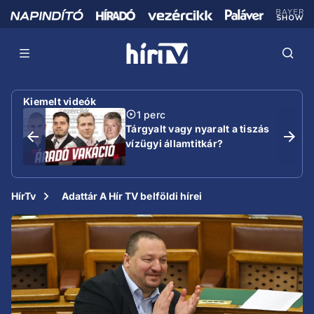
Kiemelt videók
1 perc
Tárgyalt vagy nyaralt a tiszás
vízügyi államtitkár?
HírTv
Adattár A Hír TV belföldi hírei