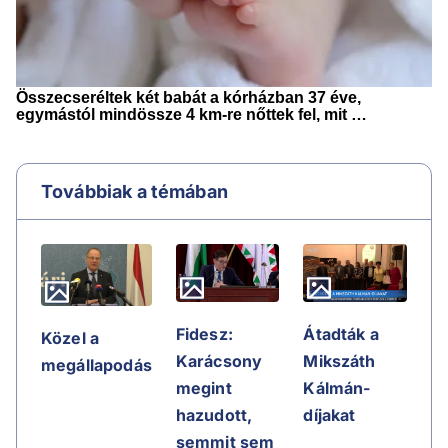
Továbbiak a témában
Fidesz:
Átadták a
Közel a
Karácsony
Mikszáth
megállapodás
megint
Kálmán-
hazudott,
díjakat
semmit sem