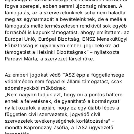
fogva szerepel, ebben semmi újdonság nincsen. A
támogatás, az a szervezetünknek soha nem haladta
meg az egyharmadát a bevételeinknek, de e mellé a
támogatás mellé természetesen rendkívül sok egyéb
forrásból is kapunk támogatást, ahogy említettem: az
Európai Unió, Európai Bizottság, ENSZ Menekültügyi
Főbiztosság is ugyanilyen emberi jogi célokra ad
támogatást a Helsinki Bizottságnak” – nyilatkozta
Pardavi Márta, a szervezet társelnöke.
Az emberi jogokat védő TASZ épp a függetlensége
védelmében nem fogad el állami támogatást, csak
adományokból működnek.
„Nem nagyon tudjuk azt, hogy mi a pontos háttere
ennek a felvetésnek, de gyanítható a kormányzati
nyilatkozatok alapján, hogy ez egy újabb lépés a
független civil szervezetek, jogvédő civil
szervezetek tevékenységének korlátozására” –
mondta Kapronczay Zsófia, a TASZ ügyvezető