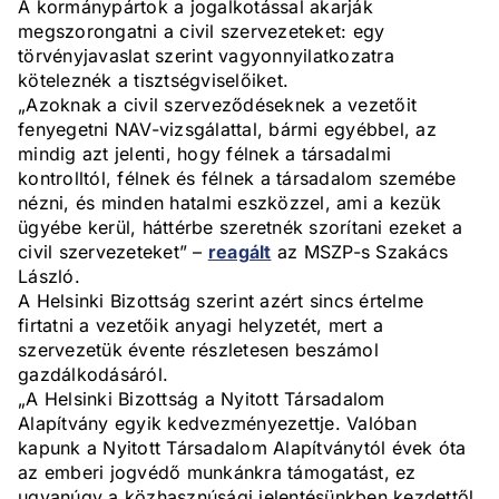
A kormánypártok a jogalkotással akarják
megszorongatni a civil szervezeteket: egy
törvényjavaslat szerint vagyonnyilatkozatra
köteleznék a tisztségviselőiket.
„Azoknak a civil szerveződéseknek a vezetőit
fenyegetni NAV-vizsgálattal, bármi egyébbel, az
mindig azt jelenti, hogy félnek a társadalmi
kontrolltól, félnek és félnek a társadalom szemébe
nézni, és minden hatalmi eszközzel, ami a kezük
ügyébe kerül, háttérbe szeretnék szorítani ezeket a
civil szervezeteket” –
reagált
az MSZP-s Szakács
László.
A Helsinki Bizottság szerint azért sincs értelme
firtatni a vezetőik anyagi helyzetét, mert a
szervezetük évente részletesen beszámol
gazdálkodásáról.
„A Helsinki Bizottság a Nyitott Társadalom
Alapítvány egyik kedvezményezettje. Valóban
kapunk a Nyitott Társadalom Alapítványtól évek óta
az emberi jogvédő munkánkra támogatást, ez
ugyanúgy a közhasznúsági jelentésünkben kezdettől