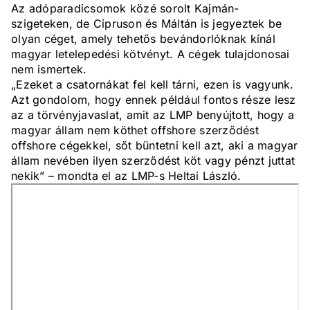
Az adóparadicsomok közé sorolt Kajmán-
szigeteken, de Cipruson és Máltán is jegyeztek be
olyan céget, amely tehetős bevándorlóknak kínál
magyar letelepedési kötvényt. A cégek tulajdonosai
nem ismertek.
„Ezeket a csatornákat fel kell tárni, ezen is vagyunk.
Azt gondolom, hogy ennek például fontos része lesz
az a törvényjavaslat, amit az LMP benyújtott, hogy a
magyar állam nem köthet offshore szerződést
offshore cégekkel, sőt büntetni kell azt, aki a magyar
állam nevében ilyen szerződést köt vagy pénzt juttat
nekik” – mondta el az LMP-s Heltai László.