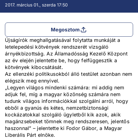
2017. március 01., szerda 17:50
Megosztom
Újságírók meghallgatásával folytatta munkáját a
letelepedési kötvények rendszerét vizsgáló
árnyékbizottság. Az Államadósság Kezelő Központ
az év elején jelentette be, hogy felfüggesztik a
kötvények kibocsátását.
Az ellenzéki politikusokból álló testület azonban nem
elégszik meg ennyivel.
„Legyen világos mindenki számára: mi addig nem
adjuk fel, míg a magyar közönség számára nem
tudunk világos információkkal szolgálni arról, hogy
ebből a gyanús és kétes, nemzetbiztonsági
kockázatokkal szolgáló ügyletből kik azok, akik
magánzsebeket tömnek meg rendszeresen, jelentős
haszonnal” – jelentette ki Fodor Gábor, a Magyar
Liberális Párt elnöke.