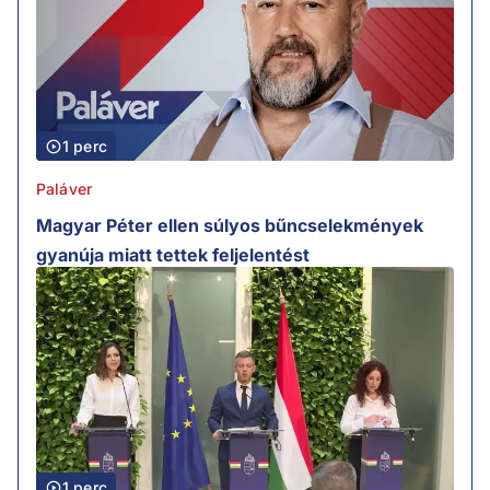
1 perc
Paláver
Magyar Péter ellen súlyos bűncselekmények
gyanúja miatt tettek feljelentést
1 perc