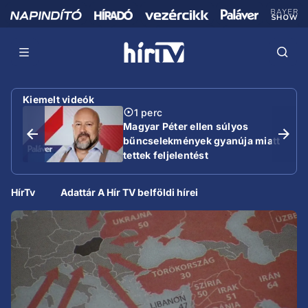
Kiemelt videók
1 perc
Magyar Péter ellen súlyos
bűncselekmények gyanúja miatt
tettek feljelentést
HírTv
Adattár A Hír TV belföldi hírei