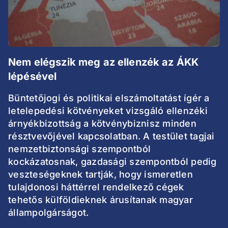
Nem elégszik meg az ellenzék az ÁKK
lépésével
Büntetőjogi és politikai elszámoltatást ígér a
letelepedési kötvényeket vizsgáló ellenzéki
árnyékbizottság a kötvénybiznisz minden
résztvevőjével kapcsolatban. A testület tagjai
nemzetbiztonsági szempontból
kockázatosnak, gazdasági szempontból pedig
veszteségeknek tartják, hogy ismeretlen
tulajdonosi háttérrel rendelkező cégek
tehetős külföldieknek árusítanak magyar
állampolgárságot.