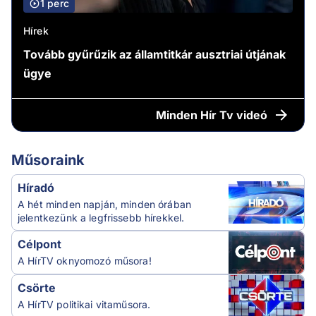
1 perc
Hírek
Tovább gyűrűzik az államtitkár ausztriai útjának
ügye
Minden
Hír Tv videó
Műsoraink
Híradó
A hét minden napján, minden órában
jelentkezünk a legfrissebb hírekkel.
Célpont
A HírTV oknyomozó műsora!
Csörte
A HírTV politikai vitaműsora.