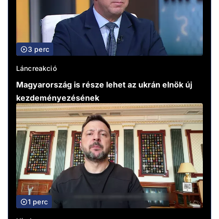
3 perc
Láncreakció
Magyarország is része lehet az ukrán elnök új
kezdeményezésének
1 perc