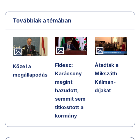
Továbbiak a témában
Fidesz:
Átadták a
Közel a
Karácsony
Mikszáth
megállapodás
megint
Kálmán-
hazudott,
díjakat
semmit sem
titkosított a
kormány