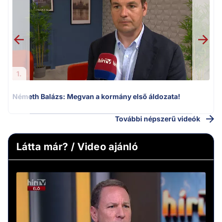
F
1.
Németh Balázs: Megvan a kormány első áldozata!
További népszerű videók
Látta már? / Video ajánló