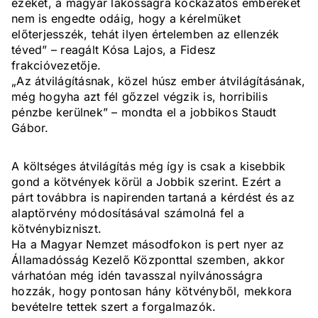
ezeket, a magyar lakosságra kockázatos embereket
nem is engedte odáig, hogy a kérelmüket
előterjesszék, tehát ilyen értelemben az ellenzék
téved” – reagált Kósa Lajos, a Fidesz
frakcióvezetője.
„Az átvilágításnak, közel húsz ember átvilágításának,
még hogyha azt fél gőzzel végzik is, horribilis
pénzbe kerülnek” – mondta el a jobbikos Staudt
Gábor.
A költséges átvilágítás még így is csak a kisebbik
gond a kötvények körül a Jobbik szerint. Ezért a
párt továbbra is napirenden tartaná a kérdést és az
alaptörvény módosításával számolná fel a
kötvénybizniszt.
Ha a Magyar Nemzet másodfokon is pert nyer az
Államadósság Kezelő Központtal szemben, akkor
várhatóan még idén tavasszal nyilvánosságra
hozzák, hogy pontosan hány kötvényből, mekkora
bevételre tettek szert a forgalmazók.