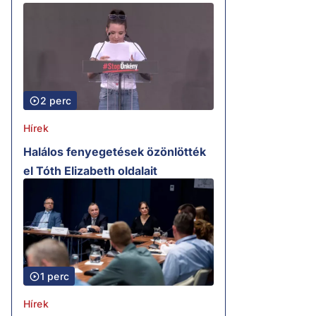
2 perc
Hírek
Halálos fenyegetések özönlötték
el Tóth Elizabeth oldalait
1 perc
Hírek