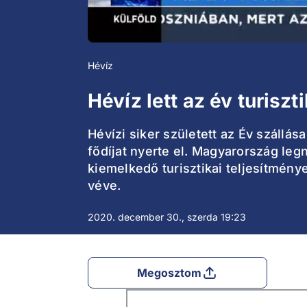
Hévíz
Hévíz lett az év turiszt
Hévízi siker született az Év szállása
fődíjat nyerte el. Magyarország leg
kiemelkedő turisztikai teljesítmény
véve.
2020. december 30., szerda 19:23
Megosztom