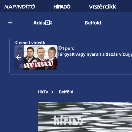
Adás
Belföld
Kiemelt videók
1 perc
Tárgyalt vagy nyaralt a tiszás vízügy
HírTv
Belföld