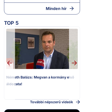
Minden hír
TOP 5
2.
Kioktató hangne
Magyar Péter a vá
riportere felé
1.
Németh Balázs: Megvan a kormány első
áldozata!
További népszerű videók