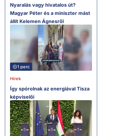
Nyaralás vagy hivatalos út?
Magyar Péter és a miniszter mást
állít Kelemen Ágnesről
1 perc
Hírek
Így spórolnak az energiával Tisza
képviselői