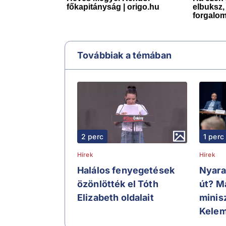
Továbbiak a témában
2 perc
1 perc
Hírek
Hírek
Halálos fenyegetések
Nyara
özönlötték el Tóth
út? M
Elizabeth oldalait
minisz
Kelem