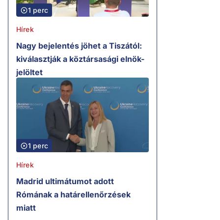
1 perc
Hírek
Nagy bejelentés jöhet a Tiszától:
kiválasztják a köztársasági elnök-
jelöltet
1 perc
Hírek
Madrid ultimátumot adott
Rómának a határellenőrzések
miatt