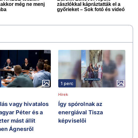
1 perc
Hírek
lás vagy hivatalos
Így spórolnak az
agyar Péter és a
energiával Tisza
ter mást állít
képviselői
en Ágnesről