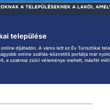
ikai települése
 online díjátadón. A város lett az Év Turisztikai tel
nagyobb online szállás-közvetítő portálja már nyol
eit, a szakmai zsűri véleménye mellett, másfél mil