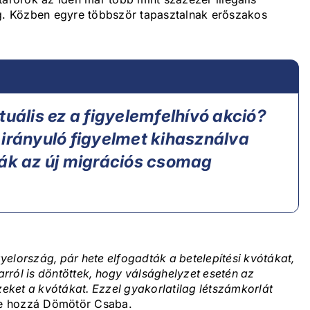
eg. Közben egyre többször tapasztalnak erőszakos
tuális ez a figyelemfelhívó akció?
 irányuló figyelmet kihasználva
ták az új migrációs csomag
elország, pár hete elfogadták a betelepítési kvótákat,
 arról is döntöttek, hogy válsághelyzet esetén az
zeket a kvótákat. Ezzel gyakorlatilag létszámkorlát
te hozzá Dömötör Csaba.