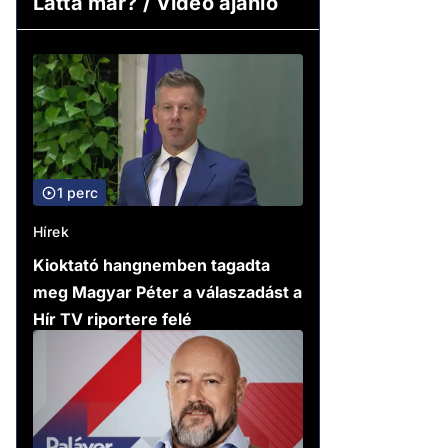
Látta már? / Video ajánló
1 perc
Hírek
Kioktató hangnemben tagadta
meg Magyar Péter a válaszadást a
Hír TV riportere felé