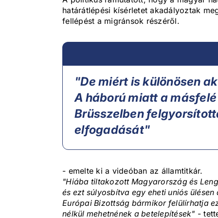
határátlépési kísérletet akadályoztak m
fellépést a migránsok részéről.
"De miért is különösen ak
A háború miatt a másfelé
Brüsszelben felgyorsítot
elfogadását"
- emelte ki a videóban az államtitkár.
"Hiába tiltakozott Magyarország és Lengy
és ezt súlyosbítva egy eheti uniós ülésen
Európai Bizottság bármikor felülírhatja e
nélkül mehetnének a betelepítések"
- tet