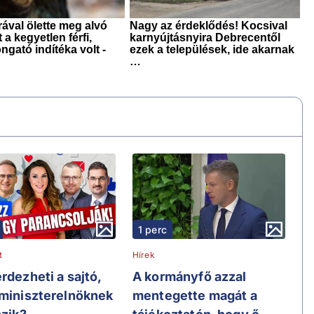
1 perc
t
Hírek
rdezheti a sajtó,
A kormányfő azzal
 miniszterelnöknek
mentegette magát a