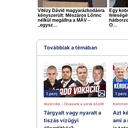
Továbbiak a témában
1 perc
1 perc
Vezércikk - Olvasunk a sorok között
Kommen
Tárgyalt vagy nyaralt a
Azt ké
tiszás vízügyi
ami a