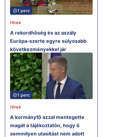
1 perc
Hírek
A rekordhőség és az aszály
Európa-szerte egyre súlyosabb
következményekkel jár
1 perc
Hírek
A kormányfő azzal mentegette
magát a tájékoztatón, hogy ő
semmilyen utasítást nem adott