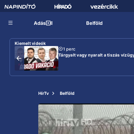
Adás
Belföld
Kiemelt videók
1 perc
Tárgyalt vagy nyaralt a tiszás vízügy
HírTv
Belföld