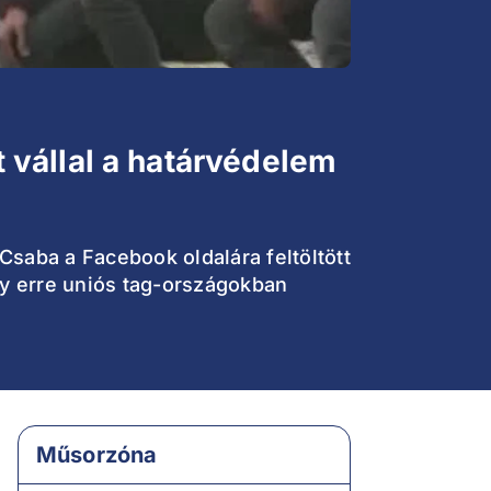
 vállal a határvédelem
saba a Facebook oldalára feltöltött
ny erre uniós tag-országokban
Műsorzóna