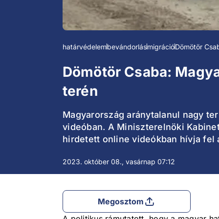
határvédelem
bevándorlás
migráció
Dömötör Csa
Dömötör Csaba: Magyaro
terén
Magyarország aránytalanul nagy terh
videóban. A Miniszterelnöki Kabinet
hirdetett online videókban hívja fel 
2023. október 08., vasárnap 07:12
Megosztom
A politikus rámutatott, hogy a magyar ha