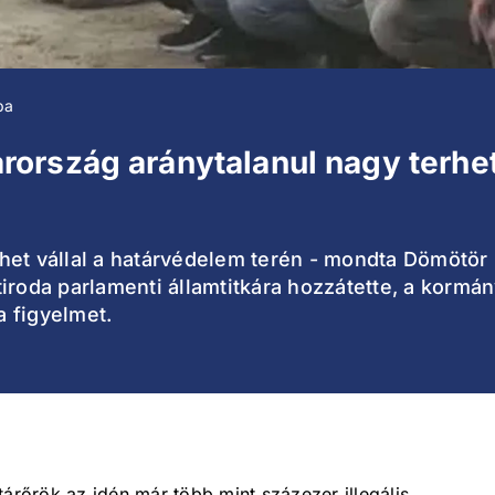
ba
rszág aránytalanul nagy terhet
et vállal a határvédelem terén - mondta Dömötör C
iroda parlamenti államtitkára hozzátette, a kormá
a figyelmet.
tárőrök az idén már több mint százezer illegális