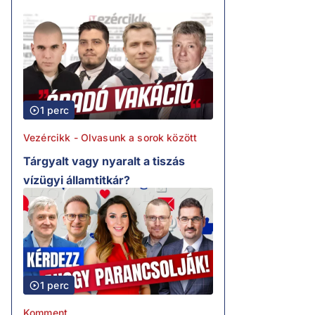
1 perc
Vezércikk - Olvasunk a sorok között
Tárgyalt vagy nyaralt a tiszás
vízügyi államtitkár?
1 perc
Komment