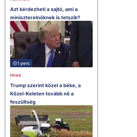
Azt kérdezheti a sajtó, ami a
miniszterelnöknek is tetszik?
1 perc
Hírek
Trump szerint közel a béke, a
Közel-Keleten tovább nő a
feszültség