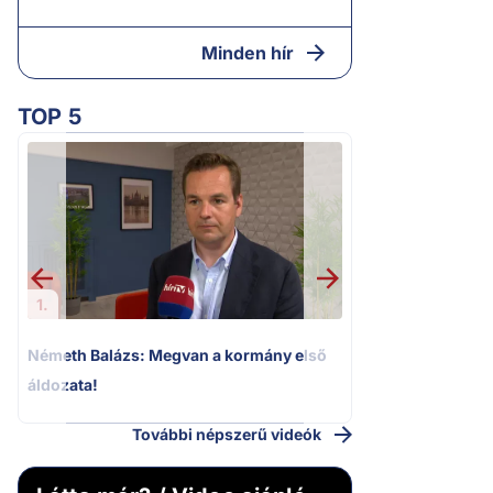
Minden hír
TOP 5
2.
„Ez az ügy nem 
következmények né
Magyar Pétert
1.
Németh Balázs: Megvan a kormány első
áldozata!
További népszerű videók