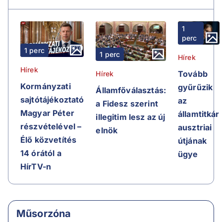
1
perc
1 perc
1 perc
Hírek
Hírek
Tovább
Hírek
Kormányzati
gyűrűzik
Államfőválasztás:
sajtótájékoztató
az
a Fidesz szerint
Magyar Péter
államtitkár
illegitim lesz az új
részvételével –
ausztriai
elnök
Élő közvetítés
útjának
14 órától a
ügye
HírTV-n
Műsorzóna