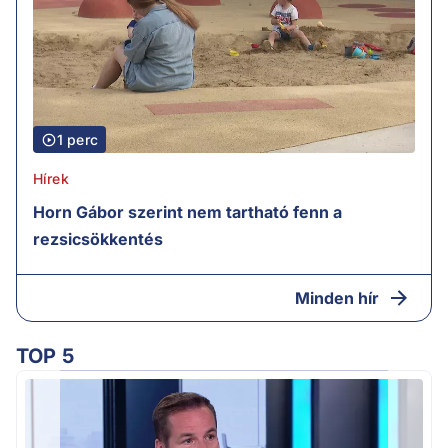
1 perc
Hírek
Horn Gábor szerint nem tartható fenn a
rezsicsökkentés
Minden hír
TOP 5
M