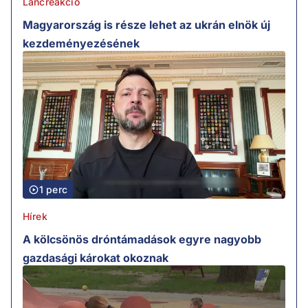
Láncreakció
Magyarország is része lehet az ukrán elnök új
kezdeményezésének
1 perc
Hírek
A kölcsönös dróntámadások egyre nagyobb
gazdasági károkat okoznak