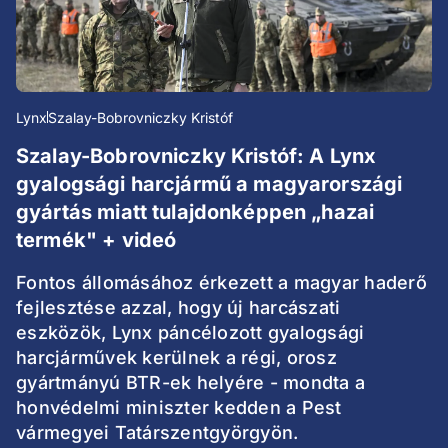
Lynx
Szalay-Bobrovniczky Kristóf
Szalay-Bobrovniczky Kristóf: A Lynx
gyalogsági harcjármű a magyarországi
gyártás miatt tulajdonképpen „hazai
termék" + videó
Fontos állomásához érkezett a magyar haderő
fejlesztése azzal, hogy új harcászati
eszközök, Lynx páncélozott gyalogsági
harcjárművek kerülnek a régi, orosz
gyártmányú BTR-ek helyére - mondta a
honvédelmi miniszter kedden a Pest
vármegyei Tatárszentgyörgyön.