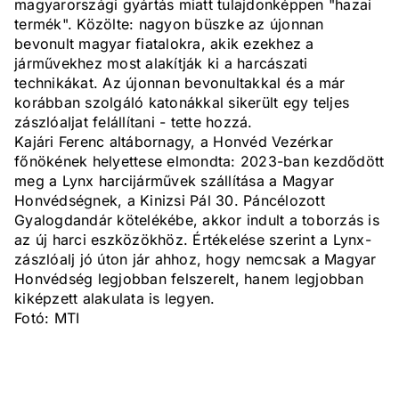
magyarországi gyártás miatt tulajdonképpen "hazai
termék". Közölte: nagyon büszke az újonnan
bevonult magyar fiatalokra, akik ezekhez a
járművekhez most alakítják ki a harcászati
technikákat. Az újonnan bevonultakkal és a már
korábban szolgáló katonákkal sikerült egy teljes
zászlóaljat felállítani - tette hozzá.
Kajári Ferenc altábornagy, a Honvéd Vezérkar
főnökének helyettese elmondta: 2023-ban kezdődött
meg a Lynx harcijárművek szállítása a Magyar
Honvédségnek, a Kinizsi Pál 30. Páncélozott
Gyalogdandár kötelékébe, akkor indult a toborzás is
az új harci eszközökhöz. Értékelése szerint a Lynx-
zászlóalj jó úton jár ahhoz, hogy nemcsak a Magyar
Honvédség legjobban felszerelt, hanem legjobban
kiképzett alakulata is legyen.
Fotó: MTI