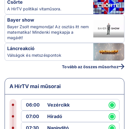
Csörte
A HírTV politikai vitaműsora.
Bayer show
Bayer Zsolt megmondja! Az osztás itt nem
matematika! Mindenki megkapja a
magáét!
Láncreakció
Válságok és metszéspontok
Tovább az összes műsorhoz
A HírTV mai műsorai
06:00
Vezércikk
07:00
Híradó
07:30
Napindító