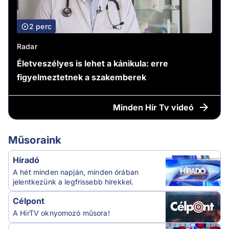
2 perc
Radar
Életveszélyes is lehet a kánikula: erre
figyelmeztetnek a szakemberek
Minden
Hír Tv videó
Műsoraink
Híradó
A hét minden napján, minden órában
jelentkezünk a legfrissebb hírekkel.
Célpont
A HírTV oknyomozó műsora!