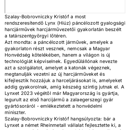
Szalay-Bobrovniczky Kristóf a most
rendszeresítendő Lynx (Hiúz) páncélozott gyalogsági
harcjárművek harcjárművezetői gyakorlatán beszélt
a tatárszentgyörgyi lőtéren.
Azt mondta: a páncélozott járművek, amelyek a
gyakorlaton részt vesznek, nemcsak a Magyar
Honvédség kötelékében, hanem a világon is új
technológiát képviselnek. Egyedülállónak nevezte
azt a szolgálatot, amelyet a katonák végeznek,
megtanulják vezetni az új harcjárműveket és
kifejlesztik hozzájuk a harceljárásokat is, amelyeket
addig gyakorolnak, amíg készség szintig jutnak el. A
Lynxet 2023 végétől már Magyarország is gyártja,
legurult az első harcijármű a zalaegerszegi gyár
gyártósoráról - emlékeztetett a honvédelmi
miniszter.
Szalay-Bobrovniczky Kristóf hangsúlyozta: bár a
Lynxet a német Rheinmetall vállalat fejlesztette ki, a