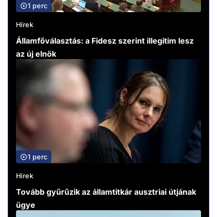
1 perc
Hírek
Államfőválasztás: a Fidesz szerint illegitim lesz
az új elnök
1 perc
Hírek
Tovább gyűrűzik az államtitkár ausztriai útjának
ügye