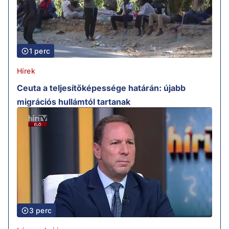
1 perc
Hírek
Ceuta a teljesítőképessége határán: újabb
migrációs hullámtól tartanak
3 perc