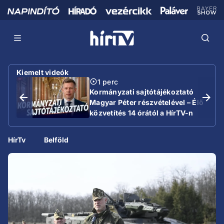
Kiemelt videók
1 perc
Kormányzati sajtótájékoztató
Magyar Péter részvételével – Élő
közvetítés 14 órától a HírTV-n
HírTv
Belföld