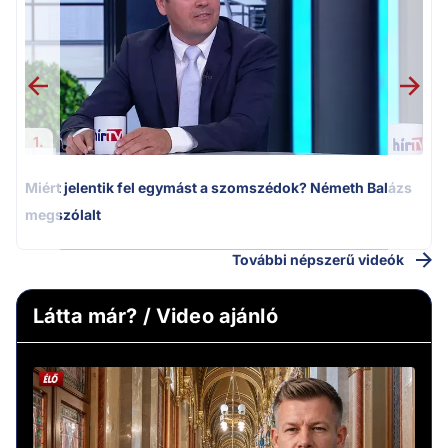
k
1.
Miért jelentik fel egymást a szomszédok? Németh Balázs
megszólalt
További népszerű videók
Látta már? / Video ajánló