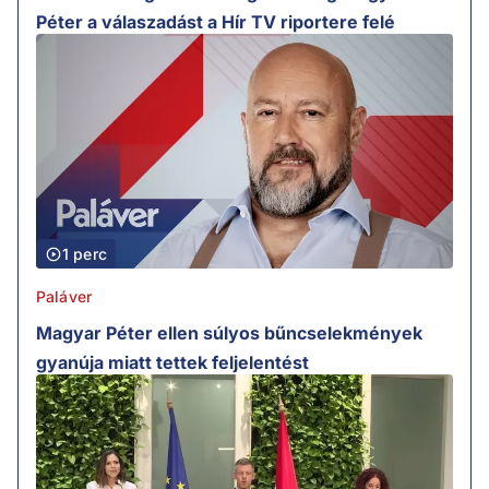
Péter a válaszadást a Hír TV riportere felé
1 perc
Paláver
Magyar Péter ellen súlyos bűncselekmények
gyanúja miatt tettek feljelentést