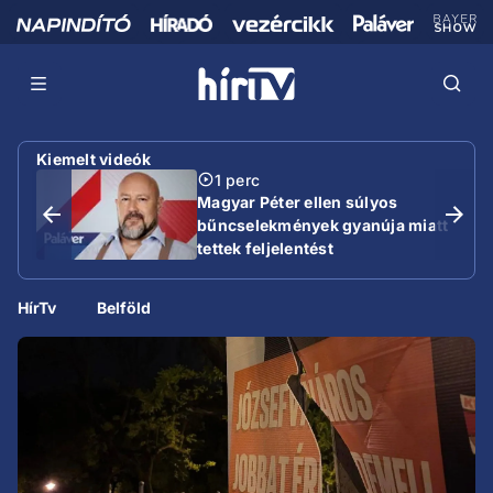
Kiemelt videók
1 perc
Magyar Péter ellen súlyos
bűncselekmények gyanúja miatt
tettek feljelentést
HírTv
Belföld