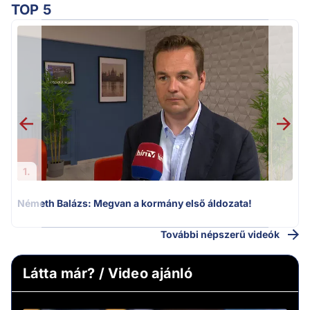
TOP 5
F
1.
Németh Balázs: Megvan a kormány első áldozata!
További népszerű videók
Látta már? / Video ajánló