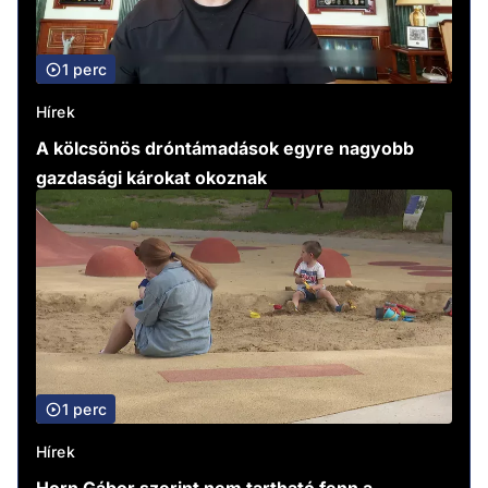
1 perc
Hírek
A kölcsönös dróntámadások egyre nagyobb
gazdasági károkat okoznak
1 perc
Hírek