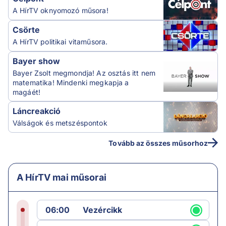
A HírTV oknyomozó műsora!
Csörte
A HírTV politikai vitaműsora.
Bayer show
Bayer Zsolt megmondja! Az osztás itt nem
matematika! Mindenki megkapja a
magáét!
Láncreakció
Válságok és metszéspontok
Tovább az összes műsorhoz
A HírTV mai műsorai
06:00
Vezércikk