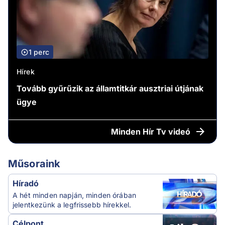
1 perc
Hírek
Tovább gyűrűzik az államtitkár ausztriai útjának
ügye
Minden
Hír Tv videó
Műsoraink
Híradó
A hét minden napján, minden órában
jelentkezünk a legfrissebb hírekkel.
Célpont