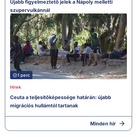
Újabb figyelmeztető jelek a Nápoly melletti
szupervulkánnál
1 perc
Hírek
Ceuta a teljesítőképessége határán: újabb
migrációs hullámtól tartanak
Minden hír