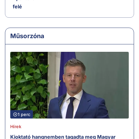
felé
Műsorzóna
1 perc
Hírek
Kioktató hangnemben tagadta meg Magyar