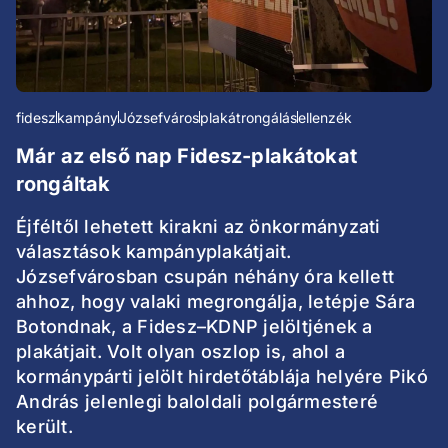
fidesz
kampány
Józsefváros
plakátrongálás
ellenzék
Már az első nap Fidesz-plakátokat
rongáltak
Éjféltől lehetett kirakni az önkormányzati
választások kampányplakátjait.
Józsefvárosban csupán néhány óra kellett
ahhoz, hogy valaki megrongálja, letépje Sára
Botondnak, a Fidesz–KDNP jelöltjének a
plakátjait. Volt olyan oszlop is, ahol a
kormánypárti jelölt hirdetőtáblája helyére Pikó
András jelenlegi baloldali polgármesteré
került.