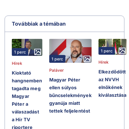
Továbbiak a témában
1 perc
1 perc
1 perc
Hírek
Hírek
Paláver
Elkezdődött
Kioktató
az NVVH
Magyar Péter
hangnemben
elnökének
ellen súlyos
tagadta meg
kiválasztása
bűncselekmények
Magyar
gyanúja miatt
Péter a
tettek feljelentést
válaszadást
a Hír TV
riportere