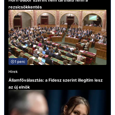
Horn Gábor szerint nem tartható fenn a
rezsicsökkentés
1 perc
Hírek
Államfőválasztás: a Fidesz szerint illegitim lesz
az új elnök