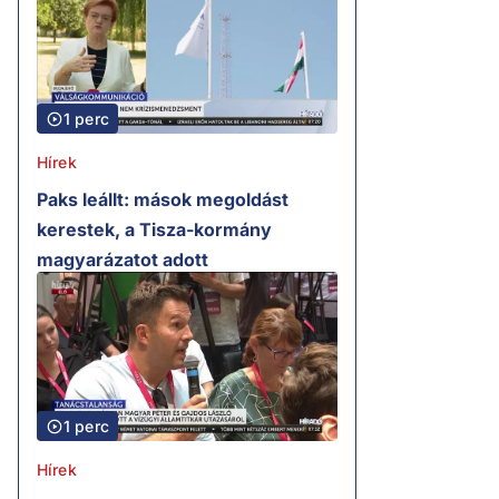
1 perc
Hírek
Paks leállt: mások megoldást
kerestek, a Tisza-kormány
magyarázatot adott
1 perc
Hírek