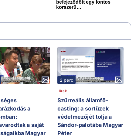
2 perc
Hírek
tséges
Szürreális államfő-
rázkodás a
casting: a sortüzek
omban:
védelmezőjét tolja a
avarodtak a saját
Sándor-palotába Magyar
ságaikba Magyar
Péter