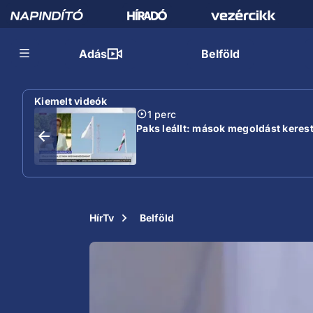
Adás
Belföld
Kiemelt videók
1 perc
Paks leállt: mások megoldást keres
HírTv
Belföld