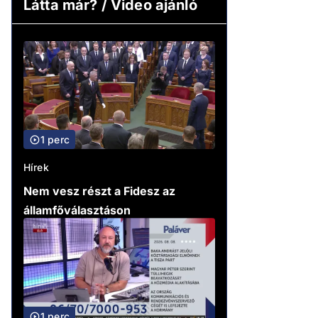
Látta már? / Video ajánló
1 perc
Hírek
Nem vesz részt a Fidesz az
államfőválasztáson
1 perc