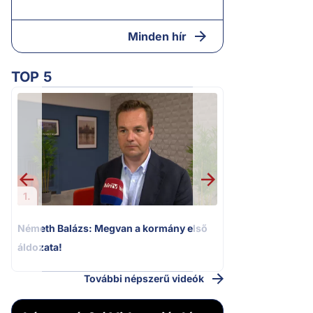
Minden hír
TOP 5
2.
Halálos fenyegeté
Elizabeth oldalait
1.
Németh Balázs: Megvan a kormány első
áldozata!
További népszerű videók