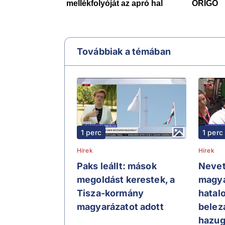
Továbbiak a témában
1 perc
1 perc
Hírek
Hírek
Paks leállt: mások
Neve
megoldást kerestek, a
magya
Tisza-kormány
hatal
magyarázatot adott
belez
hazug