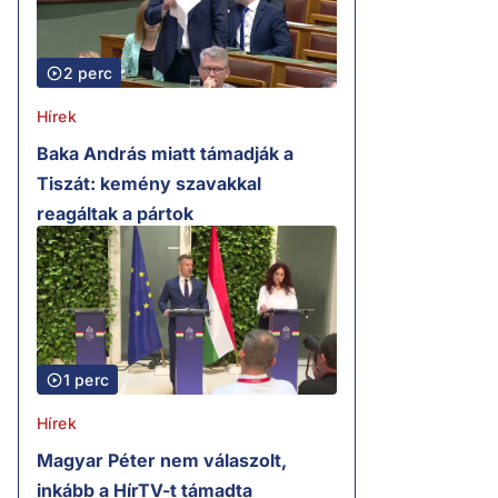
2 perc
Hírek
Baka András miatt támadják a
Tiszát: kemény szavakkal
reagáltak a pártok
1 perc
Hírek
Magyar Péter nem válaszolt,
inkább a HírTV-t támadta