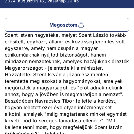
2024. augusztus 18., vasárnap 20:45
Megosztom
Szent István hagyatéka, melyet Szent László tovább
erősített, egyház-, állam- és közösségteremtés volt
egyszerre, amely nem csupán a magyar
etnikumúaknak nyújtott biztonságot, hanem
mindazon nemzeteknek, amelyek hazájuknak érezték
Magyarországot - jelentette ki a miniszter.
Hozzátette: Szent István a józan ész mentén
teremtette meg azokat a hagyományokat, amelyek
megőrizték a magyarságot, és "erőt adnak nekünk
ahhoz, hogy a jövőben is megmaradjon a nemzet".
Beszédében Navracsics Tibor feltette a kérdést,
hogyan lehetett ezer éve olyan intézményeket
alkotni, amelyek "máig megtartanak minket egymást
követő hódító seregek támadása ellenére". "Mit
kellene tenni most, hogy megfeleljünk Szent István
örökségének?" - folytatta.