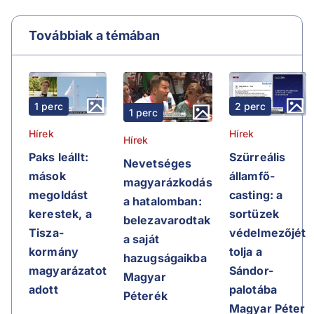
Továbbiak a témában
2 perc
1 perc
1 perc
Hírek
Hírek
Hírek
Szürreális
Paks leállt:
Nevetséges
államfő-
mások
magyarázkodás
casting: a
megoldást
a hatalomban:
sortüzek
kerestek, a
belezavarodtak
védelmezőjét
Tisza-
a saját
tolja a
kormány
hazugságaikba
Sándor-
magyarázatot
Magyar
palotába
adott
Péterék
Magyar Péter