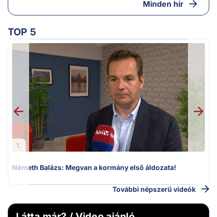
Minden hír
TOP 5
H
1.
Németh Balázs: Megvan a kormány első áldozata!
További népszerű videók
Látta már? / Video ajánló