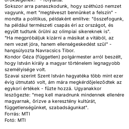
Sokszor arra panaszkodunk, hogy széthúzó nemzet
vagyunk, mert "megtéveszt bennünket a felszín" -
mondta a politikus, példaként említve: "összefogunk,
ha például természeti csapás éri az országot, és
együtt tudtunk örülni az olimpiai sikereknek is".
"Ha megpróbáljuk kizárni a másikat a vitából, az
nem vezet jóra, hanem ellenségeskedést szül" -
hangsúlyozta Navracsics Tibor.
Kondor Géza (független) polgármester arról beszélt,
hogy István király a magyar történelem legnagyobb
személyisége volt.
Szavai szerint Szent István hagyatéka több mint ezer
évig útmutató volt, ám mára megkérdőjeleződtek az
egykori értékek - fűzte hozzá. Ugyanakkor
leszögezte: "meg kell maradnunk mindennek ellenére
magyarnak, őrizve a keresztény kultúrát,
függetlenségünket, szabadságunkat".
Forrás: MTI
Fotó: MTI