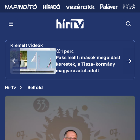
Kiemelt videók
1 perc
Paks leállt: mások megoldást
kerestek, a Tisza-kormány
magyarázatot adott
HírTv
Belföld