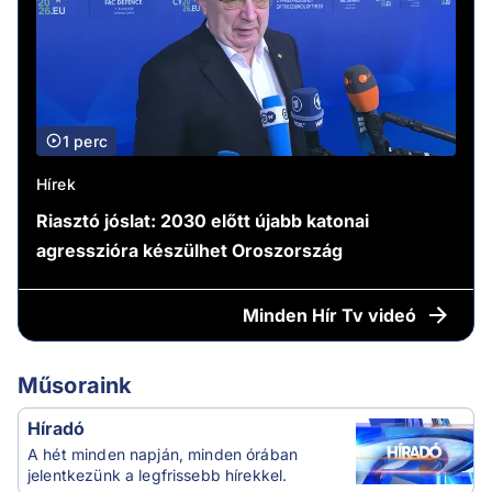
1 perc
Hírek
Riasztó jóslat: 2030 előtt újabb katonai
agresszióra készülhet Oroszország
Minden
Hír Tv videó
Műsoraink
Híradó
A hét minden napján, minden órában
jelentkezünk a legfrissebb hírekkel.