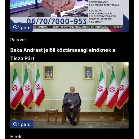
1 perc
Paláver
Baka Andrást jelöli köztársasági elnöknek a
Tisza Párt
1 perc
Hírek