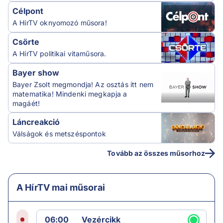
Célpont
A HírTV oknyomozó műsora!
Csörte
A HírTV politikai vitaműsora.
Bayer show
Bayer Zsolt megmondja! Az osztás itt nem
matematika! Mindenki megkapja a
magáét!
Láncreakció
Válságok és metszéspontok
Tovább az összes műsorhoz
A HírTV mai műsorai
06:00
Vezércikk