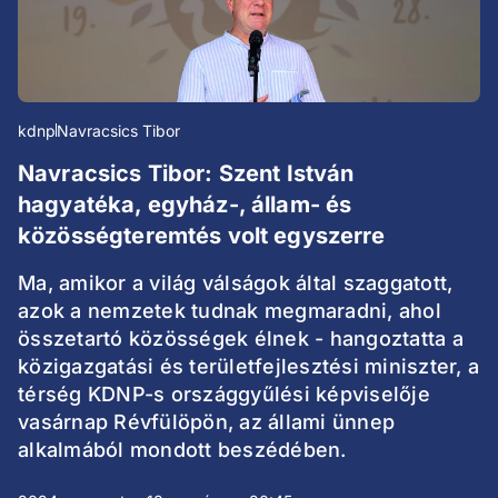
kdnp
Navracsics Tibor
Navracsics Tibor: Szent István
hagyatéka, egyház-, állam- és
közösségteremtés volt egyszerre
Ma, amikor a világ válságok által szaggatott,
azok a nemzetek tudnak megmaradni, ahol
összetartó közösségek élnek - hangoztatta a
közigazgatási és területfejlesztési miniszter, a
térség KDNP-s országgyűlési képviselője
vasárnap Révfülöpön, az állami ünnep
alkalmából mondott beszédében.