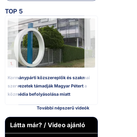
TOP 5
2.
Kétségbeesett ca
Polgár Judit és 
volt főbíró a me
1.
Kormánypárti közszereplők és szakmai
szervezetek támadják Magyar Pétert a
közmédia befolyásolása miatt
További népszerű videók
Látta már? / Video ajánló