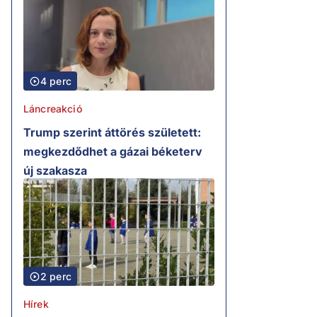
4 perc
Láncreakció
Trump szerint áttörés született:
megkezdődhet a gázai béketerv
új szakasza
2 perc
Hírek