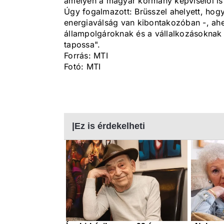
amelyen a magyar kormány képviselői is 
Úgy fogalmazott: Brüsszel ahelyett, hogy
energiaválság van kibontakozóban -, ahel
állampolgároknak és a vállalkozásoknak a
tapossa".
Forrás: MTI
Fotó: MTI