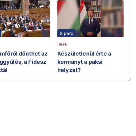
2 perc
Hírek
amfőről dönthet az
Készületlenül érte a
ggyűlés, a Fidesz
kormányt a paksi
tál
helyzet?