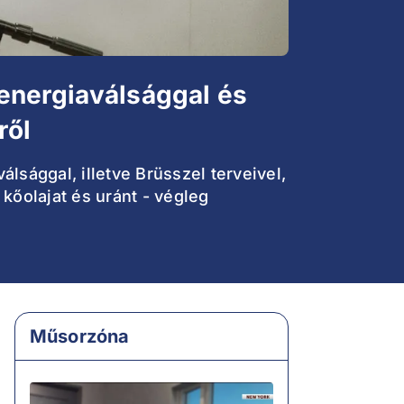
energiaválsággal és
ről
lsággal, illetve Brüsszel terveivel,
kőolajat és uránt - végleg
Műsorzóna