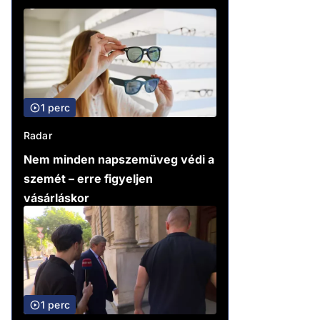
1 perc
Radar
Nem minden napszemüveg védi a
szemét – erre figyeljen
vásárláskor
1 perc