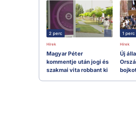
2 perc
1 perc
Hírek
Hírek
Magyar Péter
Új áll
kommentje után jogi és
Orszá
szakmai vita robbant ki
bojkot