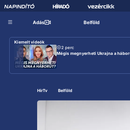
Adás
Belföld
Kiemelt videók
2 perc
Mégis megnyerheti Ukrajna a hábor
HírTv
Belföld