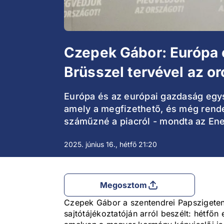
Czepek Gábor: Európa e
Brüsszel tervével az 
Európa és az európai gazdaság egysz
amely a megfizethető, és még rendel
száműzné a piacról - mondta az Ene
2025. június 16., hétfő 21:20
Megosztom
Czepek Gábor a szentendrei Papszigeten ta
sajtótájékoztatóján arról beszélt: hétfőn