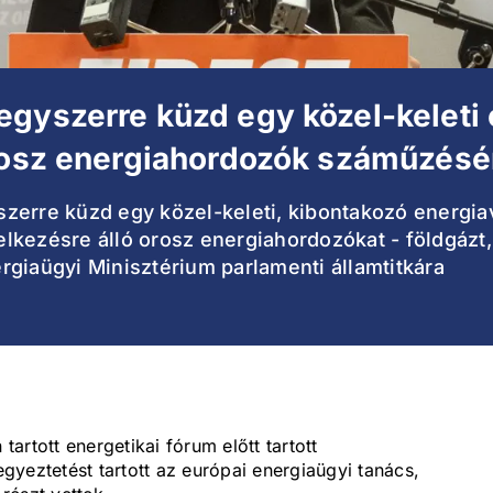
gyszerre küzd egy közel-keleti 
orosz energiahordozók száműzésé
erre küzd egy közel-keleti, kibontakozó energiavá
kezésre álló orosz energiahordozókat - földgázt, 
rgiaügyi Minisztérium parlamenti államtitkára
rtott energetikai fórum előtt tartott
 egyeztetést tartott az európai energiaügyi tanács,