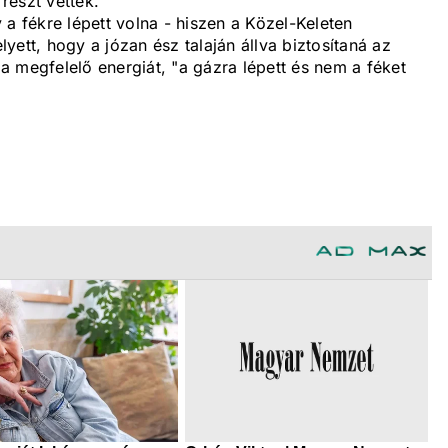
részt vettek.
 a fékre lépett volna - hiszen a Közel-Keleten
yett, hogy a józan ész talaján állva biztosítaná az
 megfelelő energiát, "a gázra lépett és nem a féket