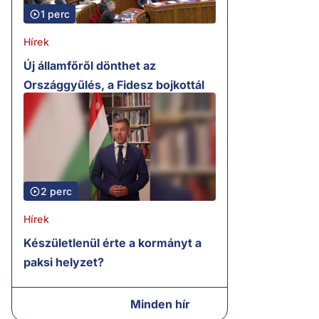
1 perc
Hírek
Új államfőről dönthet az
Országgyűlés, a Fidesz bojkottál
2 perc
Hírek
Készületlenül érte a kormányt a
paksi helyzet?
Minden hír