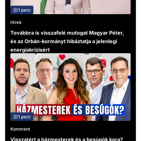
1 perc
Hírek
Továbbra is visszafelé mutogat Magyar Péter,
és az Orbán-kormányt hibáztatja a jelenlegi
energiakrízisért
1 perc
Komment
Visszatért a házmesterek és a besúgók kora?