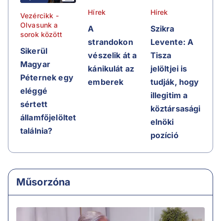
Hírek
Hírek
Vezércikk -
Olvasunk a
A
Szikra
sorok között
strandokon
Levente: A
Sikerül
vészelik át a
Tisza
Magyar
kánikulát az
jelöltjei is
Péternek egy
emberek
tudják, hogy
eléggé
illegitim a
sértett
köztársasági
államfőjelöltet
elnöki
találnia?
pozíció
Műsorzóna