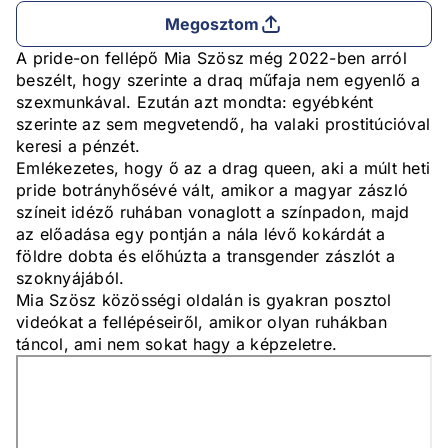
Megosztom
A pride-on fellépő Mia Szösz még 2022-ben arról
beszélt, hogy szerinte a draq műfaja nem egyenlő a
szexmunkával. Ezután azt mondta: egyébként
szerinte az sem megvetendő, ha valaki prostitúcióval
keresi a pénzét.
Emlékezetes, hogy ő az a drag queen, aki a múlt heti
pride botrányhősévé vált, amikor a magyar zászló
színeit idéző ruhában vonaglott a színpadon, majd
az előadása egy pontján a nála lévő kokárdát a
földre dobta és előhúzta a transgender zászlót a
szoknyájából.
Mia Szösz közösségi oldalán is gyakran posztol
videókat a fellépéseiről, amikor olyan ruhákban
táncol, ami nem sokat hagy a képzeletre.