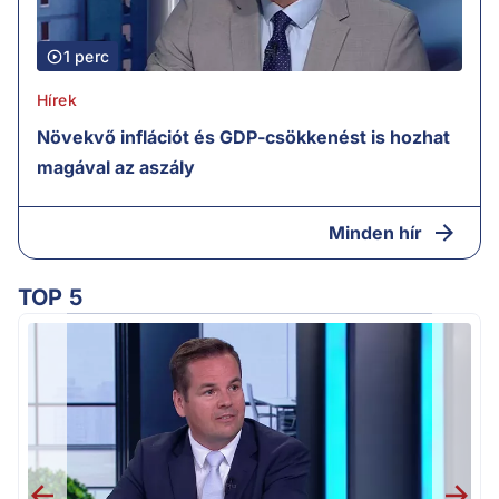
1 perc
Hírek
Növekvő inflációt és GDP-csökkenést is hozhat
magával az aszály
Minden hír
TOP 5
M
k