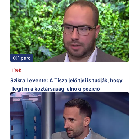
1 perc
Hírek
Szikra Levente: A Tisza jelöltjei is tudják, hogy
illegitim a köztársasági elnöki pozíció