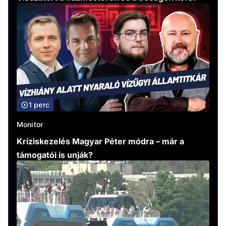
1 perc
Monitor
Kríziskezelés Magyar Péter módra – már a
támogatói is unják?