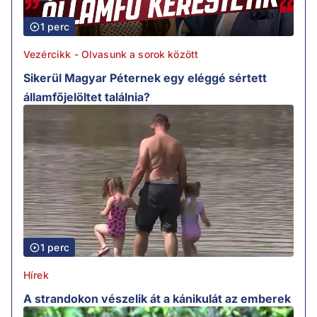
1 perc
Vezércikk - Olvasunk a sorok között
Sikerül Magyar Péternek egy eléggé sértett
államfőjelöltet találnia?
1 perc
Hírek
A strandokon vészelik át a kánikulát az emberek