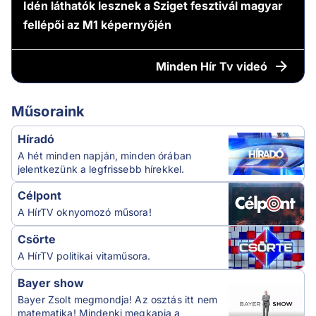
Idén láthatók lesznek a Sziget fesztivál magyar
fellépői az M1 képernyőjén
Minden
Hír Tv videó
Műsoraink
Híradó
A hét minden napján, minden órában
jelentkezünk a legfrissebb hírekkel.
Célpont
A HírTV oknyomozó műsora!
Csörte
A HírTV politikai vitaműsora.
Bayer show
Bayer Zsolt megmondja! Az osztás itt nem
matematika! Mindenki megkapja a