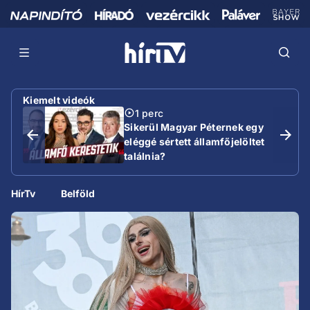
Kiemelt videók
1 perc
Sikerül Magyar Péternek egy
eléggé sértett államfőjelöltet
találnia?
HírTv
Belföld