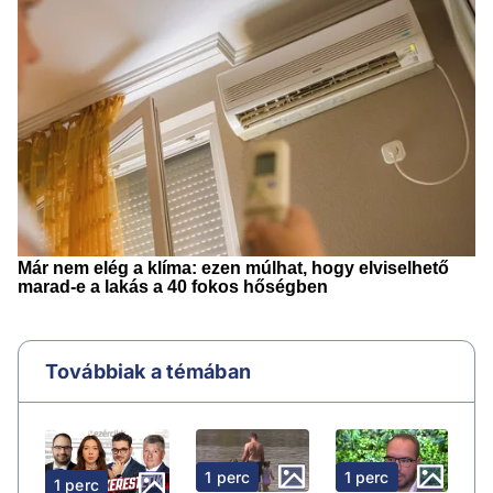
Továbbiak a témában
1 perc
1 perc
1 perc