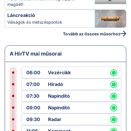
magáét!
Láncreakció
Válságok és metszéspontok
Tovább az összes műsorhoz
A HírTV mai műsorai
06:00
Vezércikk
07:00
Híradó
07:30
Napindító
09:00
Napindító
09:30
Radar