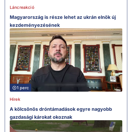
Láncreakció
Magyarország is része lehet az ukrán elnök új
kezdeményezésének
1 perc
Hírek
A kölcsönös dróntámadások egyre nagyobb
gazdasági károkat okoznak