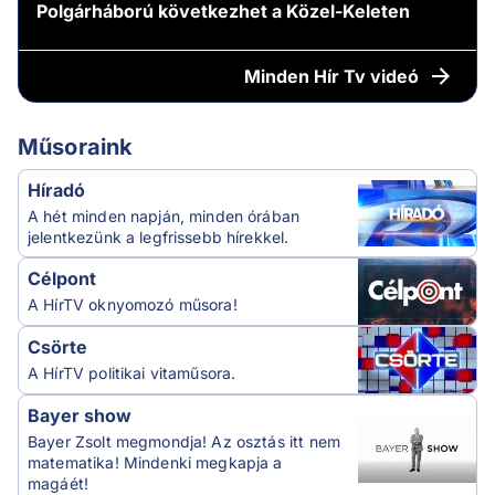
Polgárháború következhet a Közel-Keleten
Minden
Hír Tv videó
Műsoraink
Híradó
A hét minden napján, minden órában
jelentkezünk a legfrissebb hírekkel.
Célpont
A HírTV oknyomozó műsora!
Csörte
A HírTV politikai vitaműsora.
Bayer show
Bayer Zsolt megmondja! Az osztás itt nem
matematika! Mindenki megkapja a
magáét!