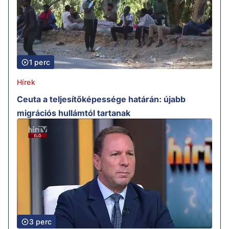
1 perc
Hírek
Ceuta a teljesítőképessége határán: újabb
migrációs hullámtól tartanak
3 perc