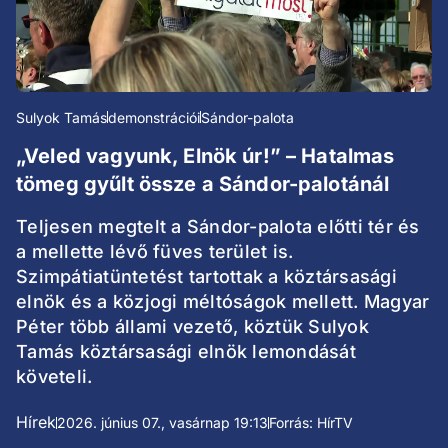
Sulyok Tamás
demonstrációi
Sándor-palota
„Veled vagyunk, Elnök úr!” – Hatalmas
tömeg gyűlt össze a Sándor-palotánál
Teljesen megtelt a Sándor-palota előtti tér és
a mellette lévő füves terület is.
Szimpátiatüntetést tartottak a köztársasági
elnök és a közjogi méltóságok mellett. Magyar
Péter több állami vezető, köztük Sulyok
Tamás köztársasági elnök lemondását
követeli.
Hírek
2026. június 07., vasárnap 19:13
Forrás: HírTV