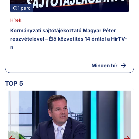
1 perc
Hírek
Kormányzati sajtótájékoztató Magyar Péter
részvételével – Élő közvetítés 14 órától a HírTV-
n
Minden hír
TOP 5
M
k