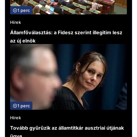
1 perc
Hírek
Államfőválasztás: a Fidesz szerint illegitim lesz
az új elnök
1 perc
Hírek
Tovább gyűrűzik az államtitkár ausztriai útjának
ügye