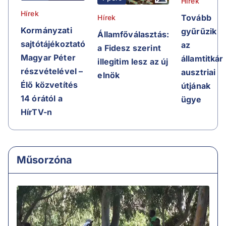
Hírek
Hírek
Tovább
Hírek
Kormányzati
gyűrűzik
Államfőválasztás:
sajtótájékoztató
az
a Fidesz szerint
Magyar Péter
államtitkár
illegitim lesz az új
részvételével –
ausztriai
elnök
Élő közvetítés
útjának
14 órától a
ügye
HírTV-n
Műsorzóna