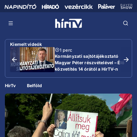
Kiemelt videók
1 perc
Kormányzati sajtótájékoztató
Magyar Péter részvételével – Élő
közvetítés 14 órától a HírTV-n
HírTv
Belföld