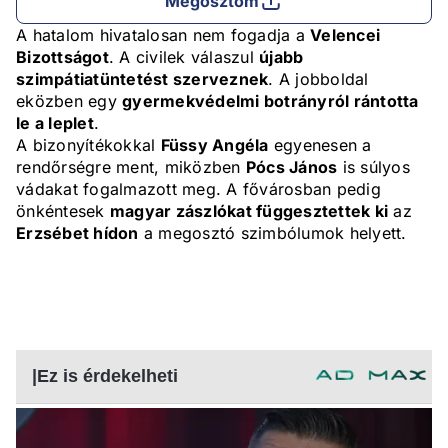
Megosztom
A hatalom hivatalosan nem fogadja a
Velencei
Bizottságot
. A civilek válaszul
újabb
szimpátiatüntetést szerveznek
. A jobboldal
eközben egy
gyermekvédelmi botrányról rántotta
le a leplet
.
A bizonyítékokkal
Füssy Angéla
egyenesen a
rendőrségre ment, miközben
Pócs János
is súlyos
vádakat fogalmazott meg. A fővárosban pedig
önkéntesek
magyar zászlókat függesztettek ki
az
Erzsébet hídon
a megosztó szimbólumok helyett.