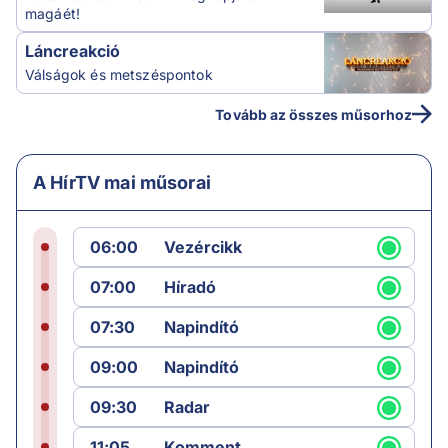
magáét!
Láncreakció
Válságok és metszéspontok
Tovább az összes műsorhoz
A HírTV mai műsorai
06:00
Vezércikk
07:00
Híradó
07:30
Napindító
09:00
Napindító
09:30
Radar
11:05
Komment