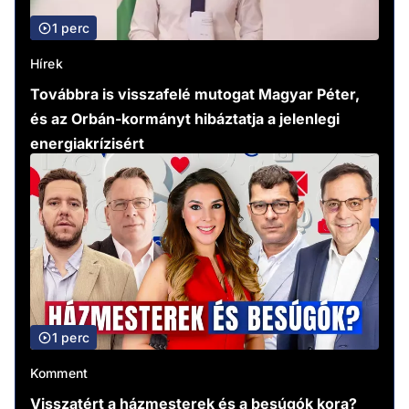
1 perc
Hírek
Továbbra is visszafelé mutogat Magyar Péter,
és az Orbán-kormányt hibáztatja a jelenlegi
energiakrízisért
1 perc
Komment
Visszatért a házmesterek és a besúgók kora?