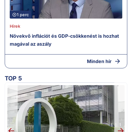
1 perc
Hírek
Növekvő inflációt és GDP-csökkenést is hozhat
magával az aszály
Minden hír
TOP 5
M
k