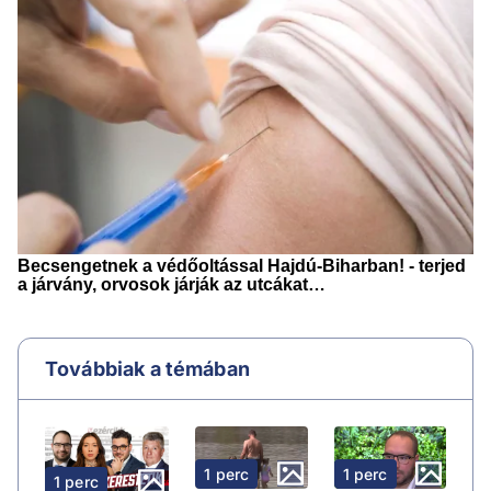
Továbbiak a témában
1 perc
1 perc
1 perc