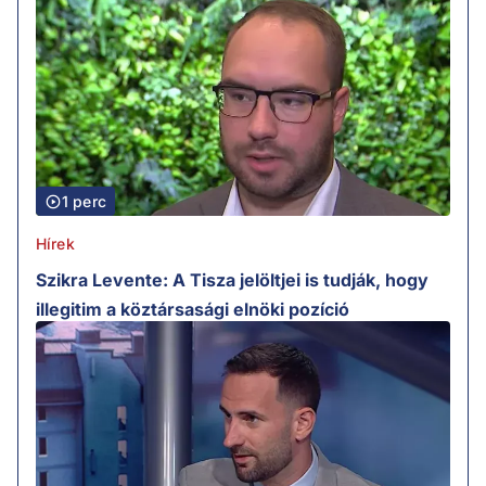
1 perc
Hírek
Szikra Levente: A Tisza jelöltjei is tudják, hogy
illegitim a köztársasági elnöki pozíció