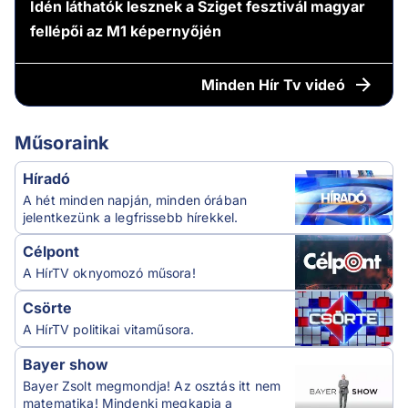
Idén láthatók lesznek a Sziget fesztivál magyar
fellépői az M1 képernyőjén
Minden
Hír Tv videó
Műsoraink
Híradó
A hét minden napján, minden órában
jelentkezünk a legfrissebb hírekkel.
Célpont
A HírTV oknyomozó műsora!
Csörte
A HírTV politikai vitaműsora.
Bayer show
Bayer Zsolt megmondja! Az osztás itt nem
matematika! Mindenki megkapja a