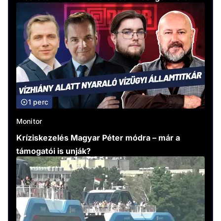
1 perc
Monitor
Kríziskezelés Magyar Péter módra – már a
támogatói is unják?