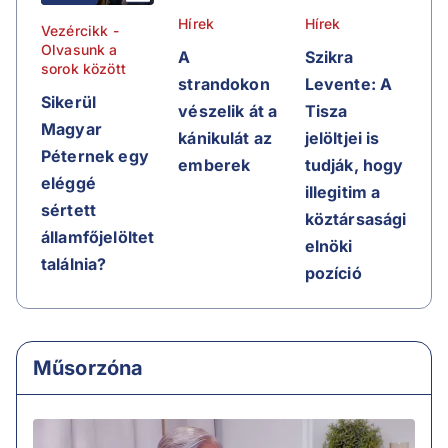
Hírek
Hírek
Vezércikk -
Olvasunk a
A
Szikra
sorok között
strandokon
Levente: A
Sikerül
vészelik át a
Tisza
Magyar
kánikulát az
jelöltjei is
Péternek egy
emberek
tudják, hogy
eléggé
illegitim a
sértett
köztársasági
államfőjelöltet
elnöki
találnia?
pozíció
Műsorzóna