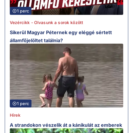
1 perc
Vezércikk - Olvasunk a sorok között
Sikerül Magyar Péternek egy eléggé sértett
államfőjelöltet találnia?
1 perc
Hírek
A strandokon vészelik át a kánikulát az emberek