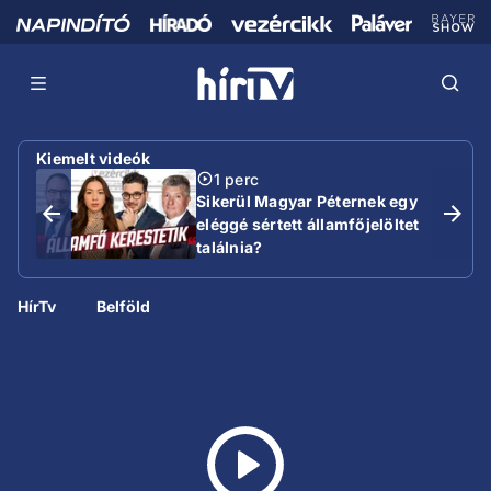
Kiemelt videók
1 perc
Sikerül Magyar Péternek egy
eléggé sértett államfőjelöltet
találnia?
HírTv
Belföld