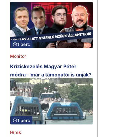
1 perc
Monitor
Kríziskezelés Magyar Péter
módra – már a támogatói is unják?
1 perc
Hírek