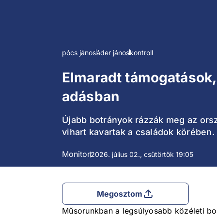
pócs jános
áder jános
kontroll
Elmaradt támogatások, 
adásban
Újabb botrányok rázzák meg az orszá
vihart kavartak a családok körében.
Monitor
2026. július 02., csütörtök 19:05
Megosztom
Műsorunkban a legsúlyosabb közéleti bo