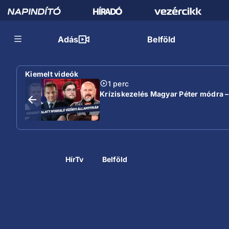
Adás
Belföld
Kiemelt videók
1 perc
Kríziskezelés Magyar Péter módra –
HírTv
Belföld