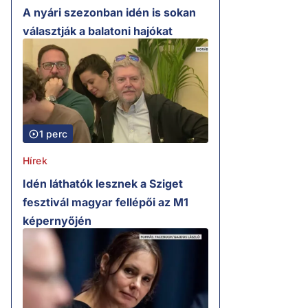
A nyári szezonban idén is sokan
választják a balatoni hajókat
1 perc
Hírek
Idén láthatók lesznek a Sziget
fesztivál magyar fellépői az M1
képernyőjén