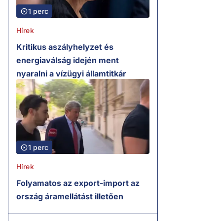
1 perc
Hírek
Kritikus aszályhelyzet és
energiaválság idején ment
nyaralni a vízügyi államtitkár
1 perc
Hírek
Folyamatos az export-import az
ország áramellátást illetően