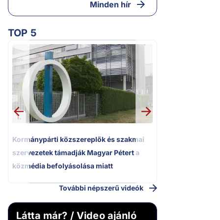
Minden hír
TOP 5
2.
Kétségbeesett ca
Polgár Judit és 
volt főbíró a me
1.
Kormánypárti közszereplők és szakmai
szervezetek támadják Magyar Pétert a
közmédia befolyásolása miatt
További népszerű videók
Látta már? / Video ajánló