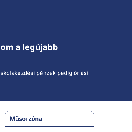
álom a legújabb
 iskolakezdési pénzek pedig óriási
Műsorzóna