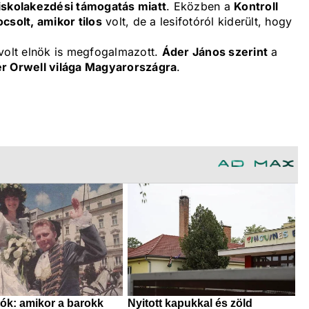
iskolakezdési támogatás miatt
. Eközben a
Kontroll
ocsolt, amikor tilos
volt, de a lesifotóról kiderült, hogy
 volt elnök is megfogalmazott.
Áder János szerint
a
ér Orwell világa Magyarországra
.