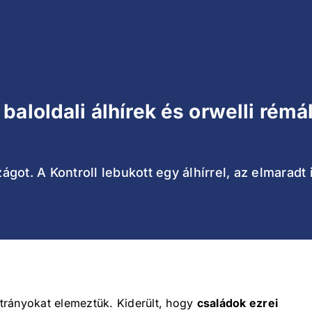
baloldali álhírek és orwelli rém
got. A Kontroll lebukott egy álhírrel, az elmaradt
trányokat elemeztük. Kiderült, hogy
családok ezrei