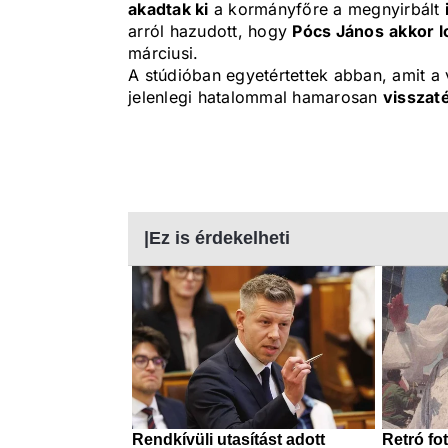
akadtak ki
a kormányfőre a megnyirbált
arról hazudott, hogy
Pócs János
akkor l
márciusi.
A stúdióban egyetértettek abban, amit a
jelenlegi hatalommal hamarosan
visszat