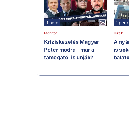
1 perc
1 perc
Monitor
Hírek
Kríziskezelés Magyar
A nyá
Péter módra – már a
is sok
támogatói is unják?
balato