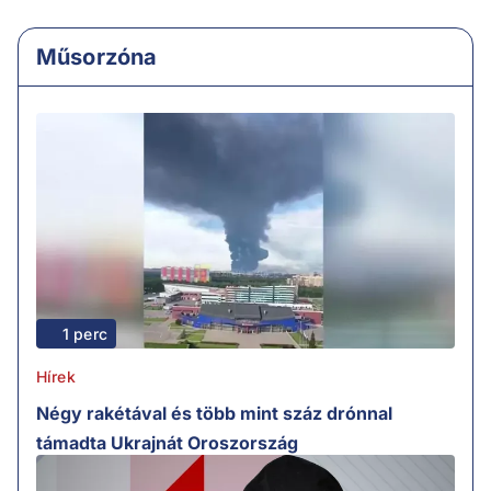
Műsorzóna
1 perc
Hírek
Négy rakétával és több mint száz drónnal
támadta Ukrajnát Oroszország