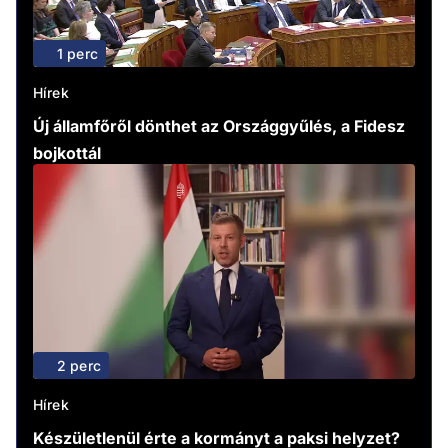
1 perc
Hírek
Új államfőről dönthet az Országgyűlés, a Fidesz
bojkottál
2 perc
Hírek
Készületlenül érte a kormányt a paksi helyzet?