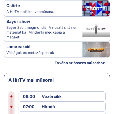
Csörte
A HírTV politikai vitaműsora.
Bayer show
Bayer Zsolt megmondja! Az osztás itt nem
matematika! Mindenki megkapja a
magáét!
Láncreakció
Válságok és metszéspontok
Tovább az összes műsorhoz
A HírTV mai műsorai
06:00
Vezércikk
07:00
Híradó