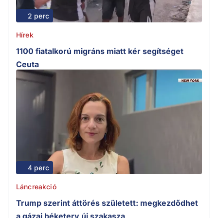
2 perc
Hírek
1100 fiatalkorú migráns miatt kér segítséget
Ceuta
4 perc
Láncreakció
Trump szerint áttörés született: megkezdődhet
a gázai béketerv új szakasza