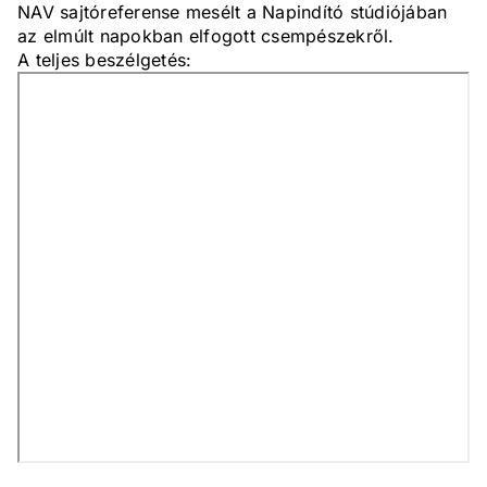
NAV sajtóreferense mesélt a Napindító stúdiójában
az elmúlt napokban elfogott csempészekről.
A teljes beszélgetés: