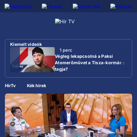
Kiemelt videók
1 perc
Végleg lekapcsolná a Paksi
Atomerőművet a Tisza-kormány
tagja?
HírTv
Kék hírek