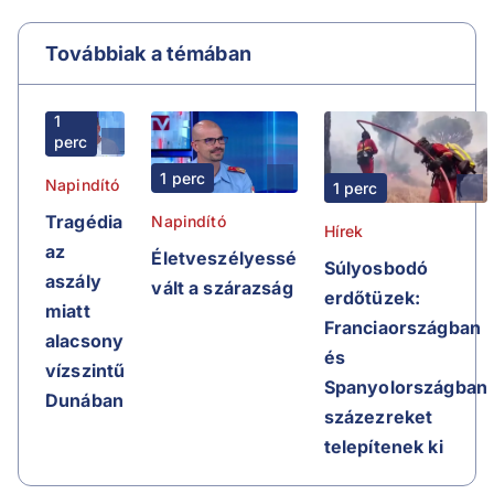
Továbbiak a témában
1
perc
1 perc
Napindító
1 perc
Tragédia
Napindító
Hírek
az
Életveszélyessé
Súlyosbodó
aszály
vált a szárazság
erdőtüzek:
miatt
Franciaországban
alacsony
és
vízszintű
Spanyolországban
Dunában
százezreket
telepítenek ki