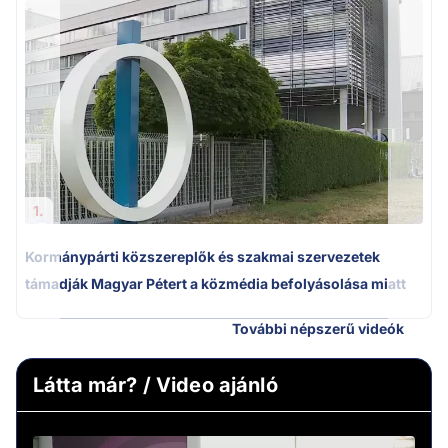
1.
Kormánypárti közszereplők és szakmai szervezetek
támadják Magyar Pétert a közmédia befolyásolása miatt
További népszerű videók
Látta már? / Video ajánló