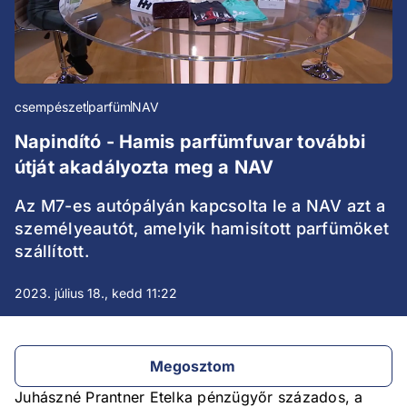
csempészet
parfüm
NAV
Napindító - Hamis parfümfuvar további
útját akadályozta meg a NAV
Az M7-es autópályán kapcsolta le a NAV azt a
személyeautót, amelyik hamisított parfümöket
szállított.
2023. július 18., kedd 11:22
Megosztom
Juhászné Prantner Etelka pénzügyőr százados, a