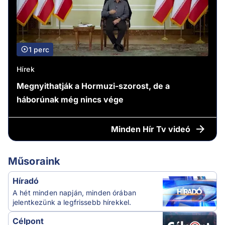
1 perc
Hírek
Megnyithatják a Hormuzi-szorost, de a
háborúnak még nincs vége
Minden
Hír Tv videó
Műsoraink
Híradó
A hét minden napján, minden órában
jelentkezünk a legfrissebb hírekkel.
Célpont