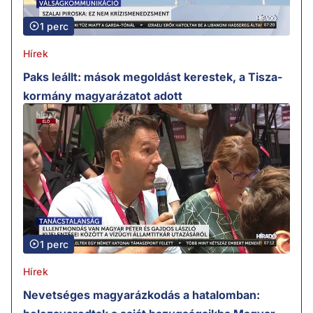
1 perc
Hírek
Paks leállt: mások megoldást kerestek, a Tisza-
kormány magyarázatot adott
1 perc
Hírek
Nevetséges magyarázkodás a hatalomban: