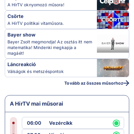
A HírTV oknyomozó műsora!
Csörte
A HírTV politikai vitaműsora.
Bayer show
Bayer Zsolt megmondja! Az osztás itt nem
matematika! Mindenki megkapja a
magáét!
Láncreakció
Válságok és metszéspontok
Tovább az összes műsorhoz
A HírTV mai műsorai
06:00
Vezércikk