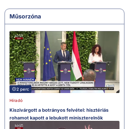
Műsorzóna
2 perc
Híradó
Kiszivárgott a botrányos felvétel: hisztériás
rohamot kapott a lebukott miniszterelnök