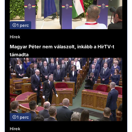
1 perc
Hírek
Magyar Péter nem válaszolt, inkább a HírTV-t
támadta
1 perc
Hírek