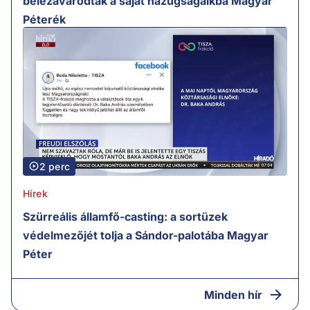
belezavarodtak a saját hazugságaikba Magyar
Péterék
2 perc
Hírek
Szürreális államfő-casting: a sortüzek
védelmezőjét tolja a Sándor-palotába Magyar
Péter
Minden hír