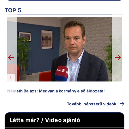
TOP 5
H
1.
Németh Balázs: Megvan a kormány első áldozata!
További népszerű videók
Látta már? / Video ajánló