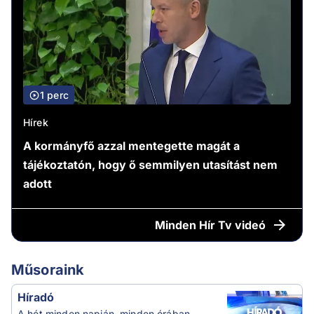
1 perc
Hírek
A kormányfő azzal mentegette magát a
tájékoztatón, hogy ő semmilyen utasítást nem
adott
Minden
Hír Tv videó
Műsoraink
Híradó
A hét minden napján, minden órában