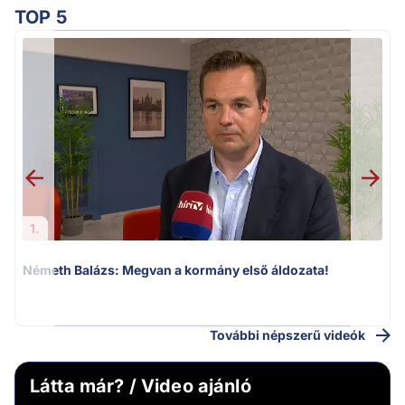
TOP 5
v
1.
Németh Balázs: Megvan a kormány első áldozata!
További népszerű videók
Látta már? / Video ajánló