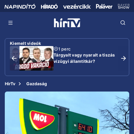
Kiemelt videók
1 perc
Tárgyalt vagy nyaralt a tiszás
vízügyi államtitkár?
HírTv
Gazdaság