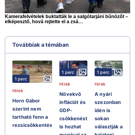
Továbbiak a témában
1 perc
1 perc
1 perc
Hírek
Hírek
Hírek
Növekvő
A nyári
Horn Gábor
inflációt és
szezonban
szerint nem
GDP-
idén is
tartható fenn a
csökkenést
sokan
rezsicsökkentés
is hozhat
választják a
magával az
balatoni