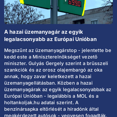
A hazai üzemanyagár az egyik
legalacsonyabb az Európai Unióban
Megszűnt az üzemanyagárstop - jelentette be
kedd este a Miniszterelnökséget vezető
miniszter. Gulyás Gergely szerint a brüsszeli
szankciók és az orosz olajembargó az oka
annak, hogy zavar keletkezett a hazai
üzemanyagellátásban. Közben a hazai
üzemanyagárak az egyik legalacsonyabbak az
Európai Unióban - legalábbis a MOL és a
holtankoljak.hu adatai szerint. A
benzinársapka eltörlését a híradónk által
megkérdezett autósok - vegyesen fogadták.