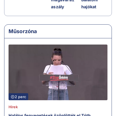
aszály
hajókat
Műsorzóna
2 perc
Hírek
Halálos fenyegetések özönlötték el Tóth