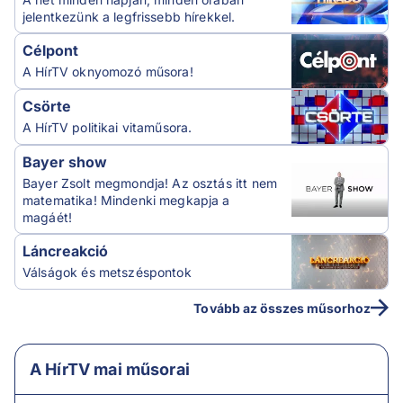
jelentkezünk a legfrissebb hírekkel.
Célpont
A HírTV oknyomozó műsora!
Csörte
A HírTV politikai vitaműsora.
Bayer show
Bayer Zsolt megmondja! Az osztás itt nem
matematika! Mindenki megkapja a
magáét!
Láncreakció
Válságok és metszéspontok
Tovább az összes műsorhoz
A HírTV mai műsorai