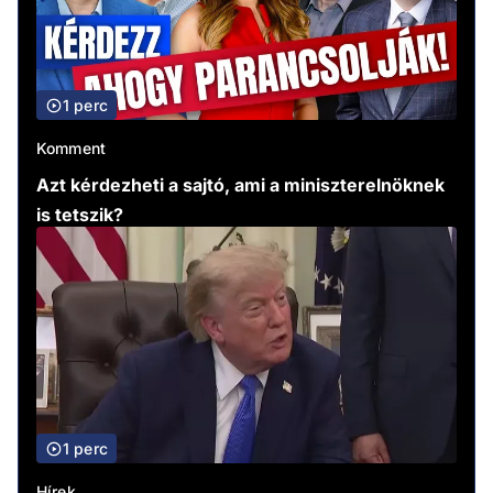
1 perc
Komment
Azt kérdezheti a sajtó, ami a miniszterelnöknek
is tetszik?
1 perc
Hírek