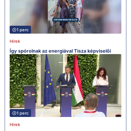
1 perc
Hírek
Így spórolnak az energiával Tisza képviselői
1 perc
Hírek