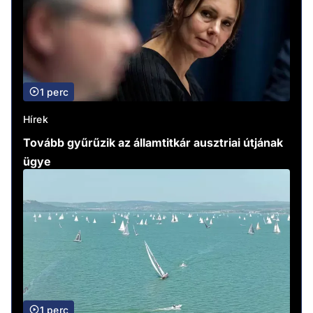
1 perc
Hírek
Tovább gyűrűzik az államtitkár ausztriai útjának
ügye
1 perc