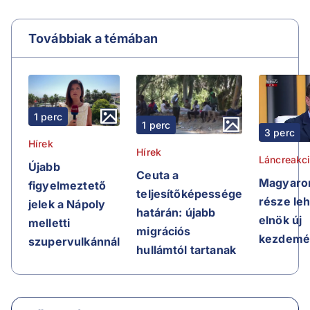
Továbbiak a témában
1 perc
1 perc
3 perc
Hírek
Hírek
Láncreakc
Újabb
Ceuta a
Magyaror
figyelmeztető
teljesítőképessége
része leh
jelek a Nápoly
határán: újabb
elnök új
melletti
migrációs
kezdemé
szupervulkánnál
hullámtól tartanak