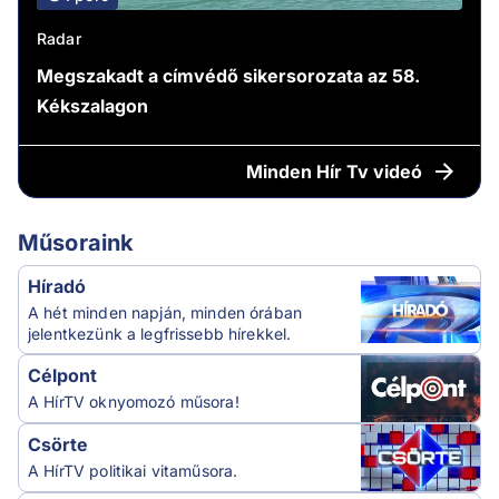
Radar
Megszakadt a címvédő sikersorozata az 58.
Kékszalagon
Minden
Hír Tv videó
Műsoraink
Híradó
A hét minden napján, minden órában
jelentkezünk a legfrissebb hírekkel.
Célpont
A HírTV oknyomozó műsora!
Csörte
A HírTV politikai vitaműsora.