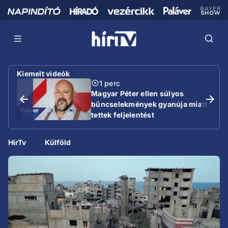
Kiemelt videók
1 perc
Magyar Péter ellen súlyos
bűncselekmények gyanúja miatt
tettek feljelentést
HírTv
Külföld