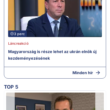
3 perc
Láncreakció
Magyarország is része lehet az ukrán elnök új
kezdeményezésének
Minden hír
TOP 5