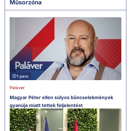
Műsorzóna
1 perc
Paláver
Magyar Péter ellen súlyos bűncselekmények
gyanúja miatt tettek feljelentést