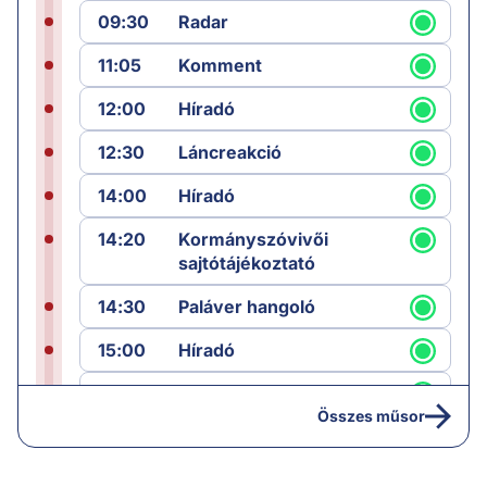
09:30
Radar
11:05
Komment
12:00
Híradó
12:30
Láncreakció
14:00
Híradó
14:20
Kormányszóvivői
sajtótájékoztató
14:30
Paláver hangoló
15:00
Híradó
15:30
Paláver
Összes műsor
17:00
Hírek
19:00
Hírek