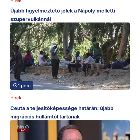
Hírek
Újabb figyelmeztető jelek a Nápoly melletti
szupervulkánnál
1 perc
Hírek
Ceuta a teljesítőképessége határán: újabb
migrációs hullámtól tartanak