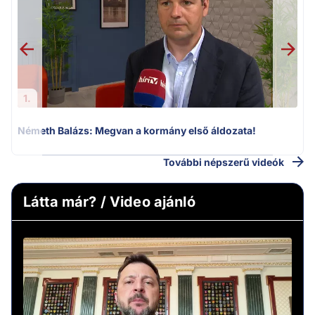
F
1.
Németh Balázs: Megvan a kormány első áldozata!
További népszerű videók
Látta már? / Video ajánló