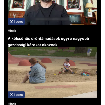
1 perc
Hírek
A kölcsönös dróntámadások egyre nagyobb
gazdasági károkat okoznak
1 perc
Hírek