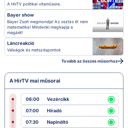
A HírTV politikai vitaműsora.
Bayer show
Bayer Zsolt megmondja! Az osztás itt nem
matematika! Mindenki megkapja a
magáét!
Láncreakció
Válságok és metszéspontok
Tovább az összes műsorhoz
A HírTV mai műsorai
06:00
Vezércikk
07:00
Híradó
07:30
Napindító