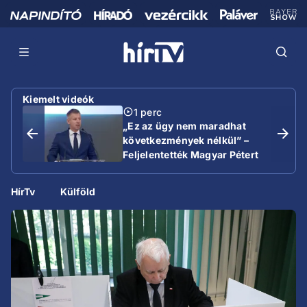
Kiemelt videók
1 perc
„Ez az ügy nem maradhat
következmények nélkül” –
Feljelentették Magyar Pétert
HírTv
Külföld