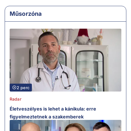
Műsorzóna
2 perc
Radar
Életveszélyes is lehet a kánikula: erre
figyelmeztetnek a szakemberek