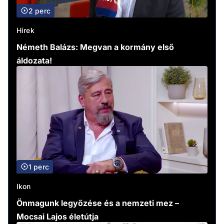
2 perc
Hírek
Németh Balázs: Megvan a kormány első
áldozata!
1 perc
Ikon
Önmagunk legyőzése és a nemzeti mez –
Mocsai Lajos életútja