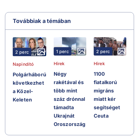
Továbbiak a témában
1 perc
2 perc
2 perc
Hírek
Hírek
Napindító
Négy
1100
Polgárháború
rakétával és
fiatalkorú
következhet
több mint
migráns
a Közel-
száz drónnal
miatt kér
Keleten
támadta
segítséget
Ukrajnát
Ceuta
Oroszország