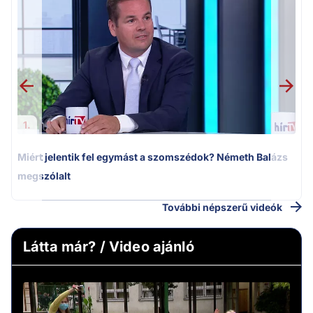
M
k
1.
Miért jelentik fel egymást a szomszédok? Németh Balázs
megszólalt
További népszerű videók
Látta már? / Video ajánló