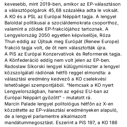
kevesebb, mint 2019-ben, amikor az EP-választáson
a választópolgárok 45,68 százaléka adta le voksát.
A KO és a PSL az Európai Néppárt tagja. A lengyel
Baloldal politikusai a szociáldemokrata csoporthoz,
valamint a zöldek EP-frakciójához tartoznak. A
Lengyelország 2050 egyetlen képviselője, Róza
Thun eddig az Újítsuk meg Európát (Renew Europe)
frakció tagja volt, de őt nem választották újra.
A PiS az Európai Konzervatívok és Reformerek tagja.
A Könfederáció eddig nem volt jelen az EP-ben.
Radoslaw Sikorski lengyel külügyminiszter a lengyel
közszolgálati rádiónak hétfő reggel elmondta: a
választási eredmény kedvező a KO cselekvési
lehetőségei szempontjából. "Nemcsak a KO nyert
Lengyelországban, hanem az egész EU-ban az
Európai Néppárt győzött" - mutatott rá.
Marcin Palade lengyel politológus hétfőn az X-en
közzétette az EP-választási eredményeken alapuló,
de a lengyel parlamentre alkalmazott
mandátummegosztást. Eszerint a PiS 197, a KO 186