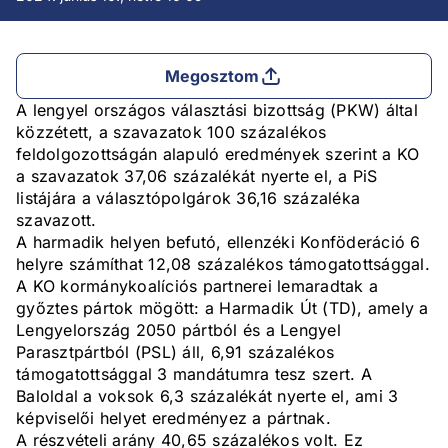
Megosztom
A lengyel országos választási bizottság (PKW) által
közzétett, a szavazatok 100 százalékos
feldolgozottságán alapuló eredmények szerint a KO
a szavazatok 37,06 százalékát nyerte el, a PiS
listájára a választópolgárok 36,16 százaléka
szavazott.
A harmadik helyen befutó, ellenzéki Konföderáció 6
helyre számíthat 12,08 százalékos támogatottsággal.
A KO kormánykoalíciós partnerei lemaradtak a
győztes pártok mögött: a Harmadik Út (TD), amely a
Lengyelország 2050 pártból és a Lengyel
Parasztpártból (PSL) áll, 6,91 százalékos
támogatottsággal 3 mandátumra tesz szert. A
Baloldal a voksok 6,3 százalékát nyerte el, ami 3
képviselői helyet eredményez a pártnak.
A részvételi arány 40,65 százalékos volt. Ez