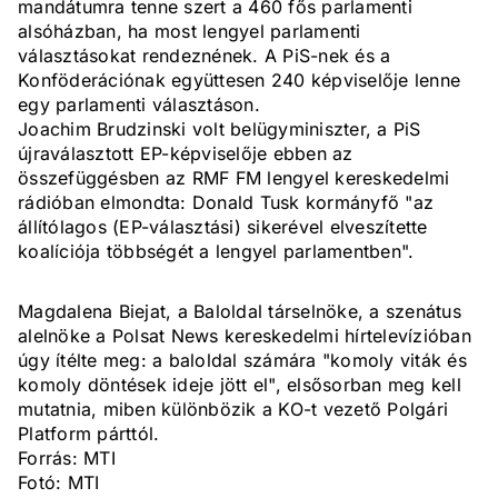
mandátumra tenne szert a 460 fős parlamenti
alsóházban, ha most lengyel parlamenti
választásokat rendeznének. A PiS-nek és a
Konföderációnak együttesen 240 képviselője lenne
egy parlamenti választáson.
Joachim Brudzinski volt belügyminiszter, a PiS
újraválasztott EP-képviselője ebben az
összefüggésben az RMF FM lengyel kereskedelmi
rádióban elmondta: Donald Tusk kormányfő "az
állítólagos (EP-választási) sikerével elveszítette
koalíciója többségét a lengyel parlamentben".
Magdalena Biejat, a Baloldal társelnöke, a szenátus
alelnöke a Polsat News kereskedelmi hírtelevízióban
úgy ítélte meg: a baloldal számára "komoly viták és
komoly döntések ideje jött el", elsősorban meg kell
mutatnia, miben különbözik a KO-t vezető Polgári
Platform párttól.
Forrás: MTI
Fotó: MTI