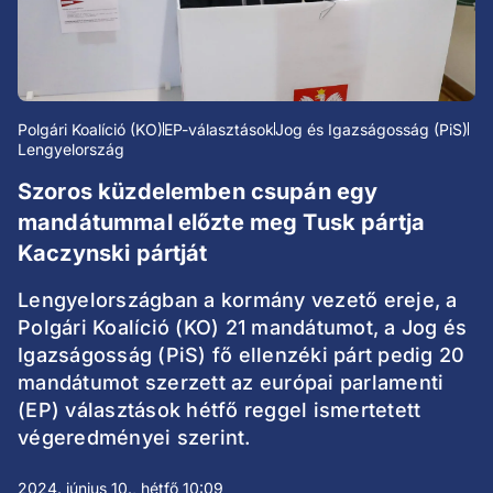
Polgári Koalíció (KO)
EP-választások
Jog és Igazságosság (PiS)
Lengyelország
Szoros küzdelemben csupán egy
mandátummal előzte meg Tusk pártja
Kaczynski pártját
Lengyelországban a kormány vezető ereje, a
Polgári Koalíció (KO) 21 mandátumot, a Jog és
Igazságosság (PiS) fő ellenzéki párt pedig 20
mandátumot szerzett az európai parlamenti
(EP) választások hétfő reggel ismertetett
végeredményei szerint.
2024. június 10., hétfő 10:09