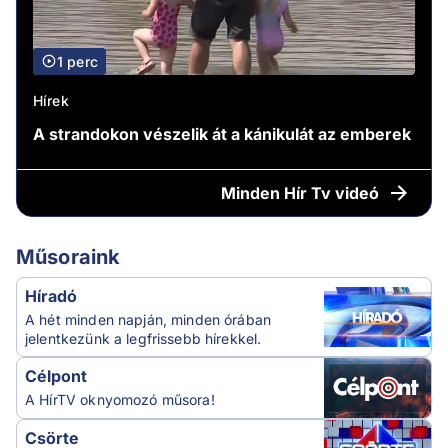
1 perc
Hírek
A strandokon vészelik át a kánikulát az emberek
Minden
Hír Tv videó
Műsoraink
Híradó
A hét minden napján, minden órában
jelentkezünk a legfrissebb hírekkel.
Célpont
A HírTV oknyomozó műsora!
Csörte