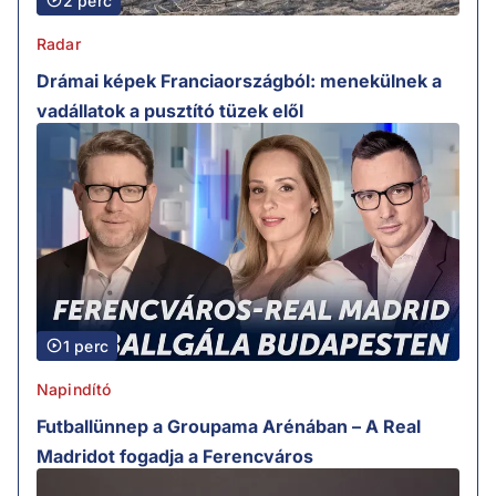
2 perc
Radar
Drámai képek Franciaországból: menekülnek a
vadállatok a pusztító tüzek elől
1 perc
Napindító
Futballünnep a Groupama Arénában – A Real
Madridot fogadja a Ferencváros