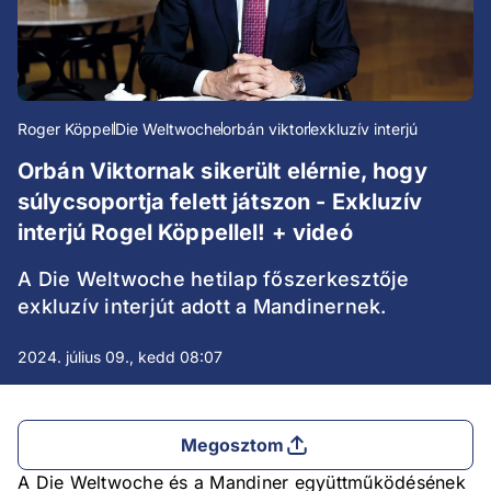
Roger Köppel
Die Weltwoche
orbán viktor
exkluzív interjú
Orbán Viktornak sikerült elérnie, hogy
súlycsoportja felett játszon - Exkluzív
interjú Rogel Köppellel! + videó
A Die Weltwoche hetilap főszerkesztője
exkluzív interjút adott a Mandinernek.
2024. július 09., kedd 08:07
Megosztom
A Die Weltwoche és a Mandiner együttműködésének