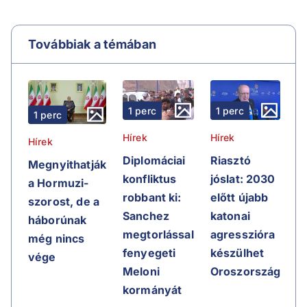
Továbbiak a témában
1 perc
1 perc
1 perc
Hírek
Hírek
Hírek
Riasztó
Diplomáciai
Megnyithatják
jóslat: 2030
konfliktus
a Hormuzi-
előtt újabb
robbant ki:
szorost, de a
katonai
Sanchez
háborúnak
agresszióra
megtorlással
még nincs
készülhet
fenyegeti
vége
Oroszország
Meloni
kormányát