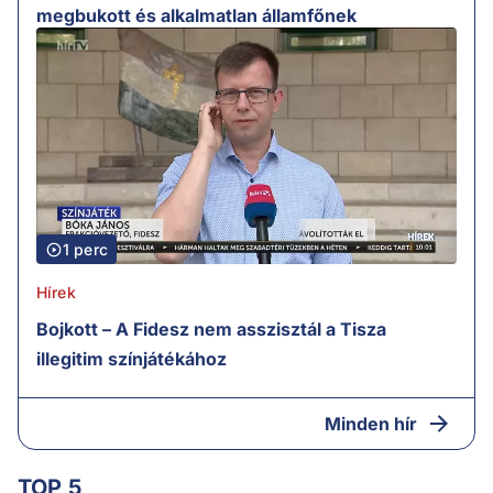
megbukott és alkalmatlan államfőnek
1 perc
Hírek
Bojkott – A Fidesz nem asszisztál a Tisza
illegitim színjátékához
Minden hír
TOP 5