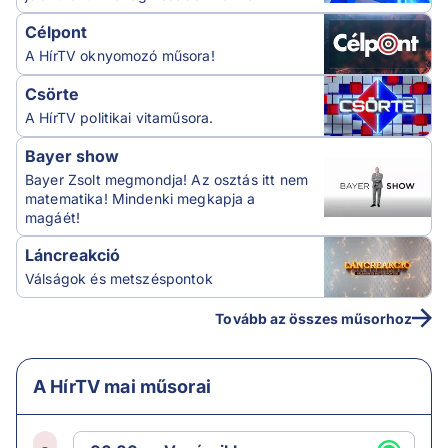
Célpont
A HírTV oknyomozó műsora!
Csörte
A HírTV politikai vitaműsora.
Bayer show
Bayer Zsolt megmondja! Az osztás itt nem
matematika! Mindenki megkapja a
magáét!
Láncreakció
Válságok és metszéspontok
Tovább az összes műsorhoz
A HírTV mai műsorai