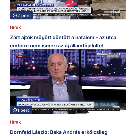
2 perc
Hírek
Zárt ajtók mögött döntött a hatalom – az utca
embere nem ismeri az új államfőjelöltet
1 perc
Hírek
Dornfeld László: Baka András erkölcsileg