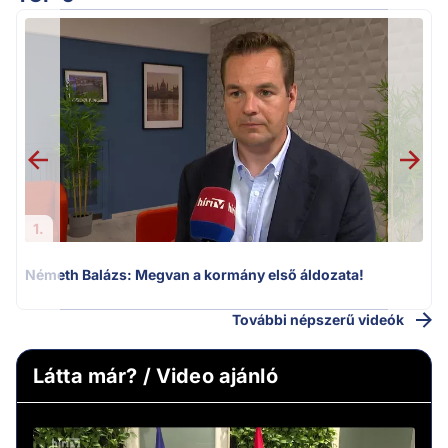
H
1.
Németh Balázs: Megvan a kormány első áldozata!
További népszerű videók
Látta már? / Video ajánló