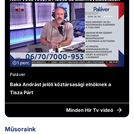
1 perc
Paláver
Baka Andrást jelöli köztársasági elnöknek a
Tisza Párt
Minden
Hír Tv videó
Műsoraink