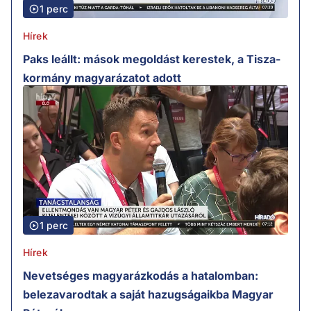
1 perc
Hírek
Paks leállt: mások megoldást kerestek, a Tisza-
kormány magyarázatot adott
1 perc
Hírek
Nevetséges magyarázkodás a hatalomban:
belezavarodtak a saját hazugságaikba Magyar