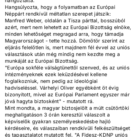
hangoztatta.
Hangsúlyozta, hogy a folyamatban az Európai
Néppárt rendkívül méltatlan szerepet játszik:
Manfred Weber, oldalán a Tisza párttal, bosszúból
azért, mert nem lehetett az Európai Bizottság elnöke,
minden lehetőséget megragad arra, hogy támadja
Magyarországot - tette hozzá. Dömötör szerint az
eljárás felelőtlen is, mert majdnem fél évvel az uniós
választások után még mindig nem kezdte meg a
munkáját az Európai Bizottság.
"Európa sokféle válságtünettől szenved, és az uniós
intézményeknek ezek leküzdésével kellene
foglalkozniuk, nem pedig az ideológiai
hadviseléssel. Várhelyi Oliver egyébként öt évig
bizonyított, mivel az Európai Parlament egyszer már
jóvá hagyta biztosként" - mutatott rá.
Mint mondta, a magyar biztosjelölt a múlt csütörtöki
meghallgatáson 3 órán keresztül válaszolt a
képviselők gyakran személyeskedésbe hajló
kérdéseire, és válaszaiban rendkívüli felkészültséget
és tapasztalatot mutatott fel. "A Fidesz-KDNP uniós