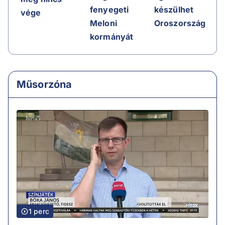
készülhet
fenyegeti
vége
Oroszország
Meloni
kormányát
Műsorzóna
1 perc