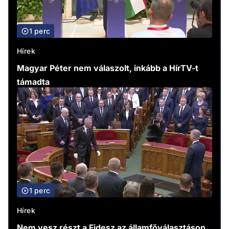
1 perc
Hírek
Magyar Péter nem válaszolt, inkább a HírTV-t
támadta
1 perc
Hírek
Nem vesz részt a Fidesz az államfőválasztáson