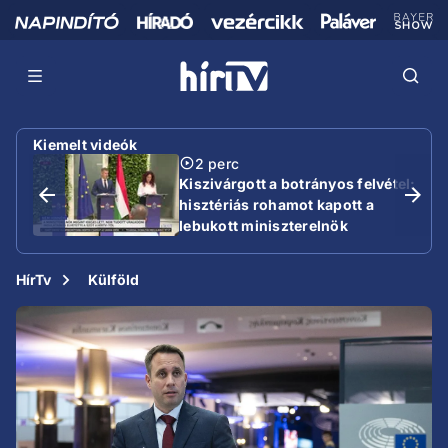
Kiemelt videók
2 perc
Kiszivárgott a botrányos felvétel:
hisztériás rohamot kapott a
lebukott miniszterelnök
HírTv
Külföld