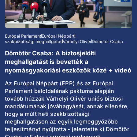
Európai Parlament
Európai Néppárt
szakbizottsági meghallgatás
Várhelyi Olivér
Dömötör Csaba
Dömötör Csaba: A biztosjelölti
meghallgatást is bevették a
nyomásgyakorlási eszközök közé + videó
Az Európai Néppárt (EPP) és az Európai
Parlament baloldalának paktuma alapján
tovább húzzák Várhelyi Olivér uniós biztosi
mandátumának jóváhagyását, annak ellenére,
hogy a múlt heti szakbizottsági
meghallgatáson az egyik legmeggyőzőbb
teljesítményt nyújtotta - jelentette ki Dömötör
Csaba, a Fidesz európai parlamenti