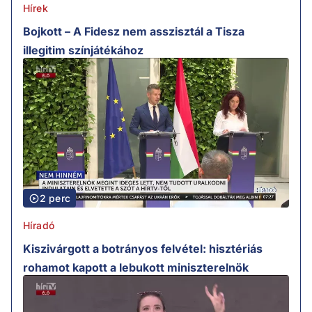
Hírek
Bojkott – A Fidesz nem asszisztál a Tisza
illegitim színjátékához
2 perc
Híradó
Kiszivárgott a botrányos felvétel: hisztériás
rohamot kapott a lebukott miniszterelnök