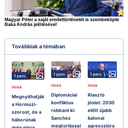
Továbbiak a témában
1 perc
1 perc
1 perc
Hírek
Hírek
Hírek
Riasztó
Diplomáciai
Megnyithatják
jóslat: 2030
konfliktus
a Hormuzi-
előtt újabb
robbant ki:
szorost, de a
katonai
Sanchez
háborúnak
agresszióra
megtorlással
még nincs