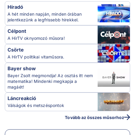
Híradó
A hét minden napján, minden órában
jelentkezünk a legfrissebb hírekkel.
Célpont
A HírTV oknyomozó műsora!
Csörte
A HírTV politikai vitaműsora.
Bayer show
Bayer Zsolt megmondja! Az osztás itt nem
matematika! Mindenki megkapja a
magáét!
Láncreakció
Válságok és metszéspontok
Tovább az összes műsorhoz