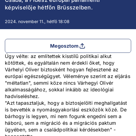
képviselője hétfőn Brüsszelben.
2024. november 11., hétfő 18:08
Megosztom
Úgy vélte: az említettek kisstílű politikai alkut
kötöttek, és egyáltalán nem érdekli őket, hogy
Várhelyi Oliver biztosként hogyan fejlesztené az
európai egészségügyet. Véleménye szerint az eljárás
"méltatlan", semmi köze nincs Várhegyi Olivér
alkalmasságához, sokkal inkább az ideológiai
hadviseléshez.
"Azt tapasztaljuk, hogy a biztosjelölti meghallgatást
is bevették a nyomásgyakorlási eszközök közé. De
bárhogy is legyen, mi nem fogunk engedni sem a
háború, sem a migráció és a migrációs paktum
ügyében, sem a családpolitikai kérdésekben" -