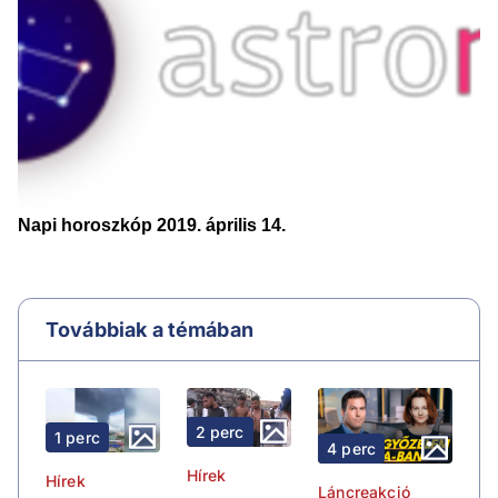
Továbbiak a témában
2 perc
1 perc
4 perc
Hírek
Hírek
Láncreakció