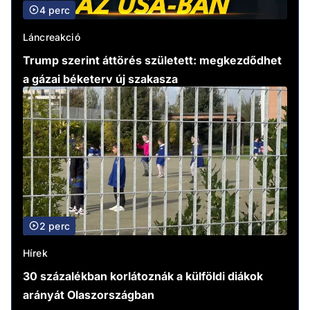
4 perc
Láncreakció
Trump szerint áttörés született: megkezdődhet
a gázai béketerv új szakasza
2 perc
Hírek
30 százalékban korlátoznák a külföldi diákok
arányát Olaszországban