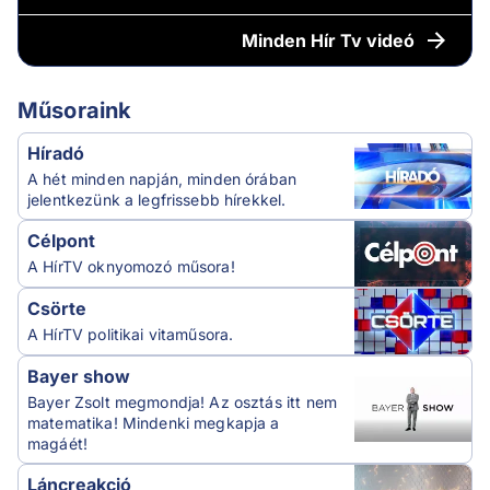
Minden
Hír Tv videó
Műsoraink
Híradó
A hét minden napján, minden órában
jelentkezünk a legfrissebb hírekkel.
Célpont
A HírTV oknyomozó műsora!
Csörte
A HírTV politikai vitaműsora.
Bayer show
Bayer Zsolt megmondja! Az osztás itt nem
matematika! Mindenki megkapja a
magáét!
Láncreakció