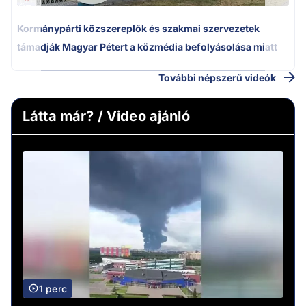
Kormánypárti közszereplők és szakmai szervezetek
támadják Magyar Pétert a közmédia befolyásolása miatt
További népszerű videók
Látta már? / Video ajánló
1 perc