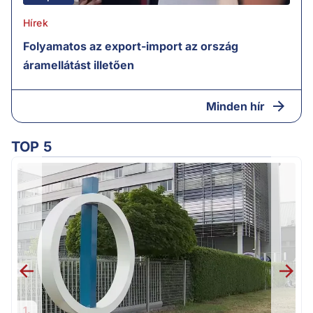
Hírek
Folyamatos az export-import az ország
áramellátást illetően
Minden hír
TOP 5
1.