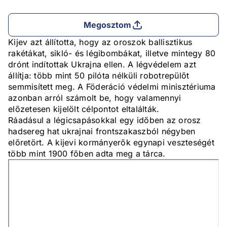
Megosztom
Kijev azt állította, hogy az oroszok ballisztikus
rakétákat, sikló- és légibombákat, illetve mintegy 80
drónt indítottak Ukrajna ellen. A légvédelem azt
állítja: több mint 50 pilóta nélküli robotrepülőt
semmisített meg. A Föderáció védelmi minisztériuma
azonban arról számolt be, hogy valamennyi
előzetesen kijelölt célpontot eltalálták.
Ráadásul a légicsapásokkal egy időben az orosz
hadsereg hat ukrajnai frontszakaszból négyben
előretört. A kijevi kormányerők egynapi veszteségét
több mint 1900 főben adta meg a tárca.