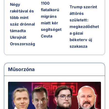
1100
Négy
Trump szerint
fiatalkorú
rakétával és
áttörés
migráns
több mint
született:
miatt kér
száz drónnal
megkezdődhet
segítséget
támadta
a gázai
Ceuta
Ukrajnát
béketerv új
Oroszország
szakasza
Műsorzóna