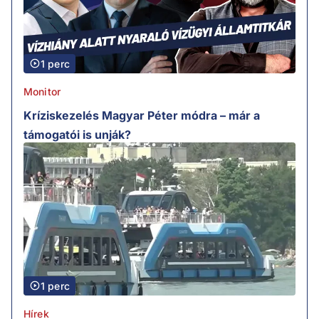
1 perc
Monitor
Kríziskezelés Magyar Péter módra – már a
támogatói is unják?
1 perc
Hírek