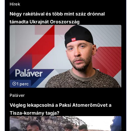
Hírek
Négy rakétával és több mint száz drónnal
támadta Ukrajnát Oroszország
1 perc
Paláver
Végleg lekapcsolná a Paksi Atomerőművet a
Tisza-kormány tagja?