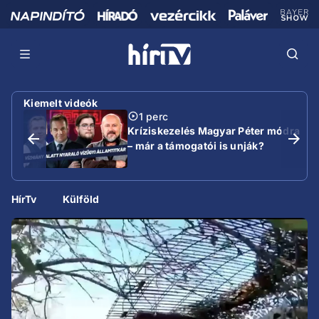
Kiemelt videók
1 perc
Kríziskezelés Magyar Péter módra
– már a támogatói is unják?
HírTv
Külföld