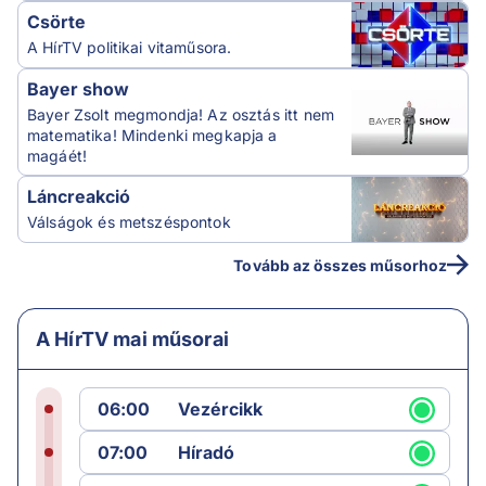
Csörte
A HírTV politikai vitaműsora.
Bayer show
Bayer Zsolt megmondja! Az osztás itt nem
matematika! Mindenki megkapja a
magáét!
Láncreakció
Válságok és metszéspontok
Tovább az összes műsorhoz
A HírTV mai műsorai
06:00
Vezércikk
07:00
Híradó