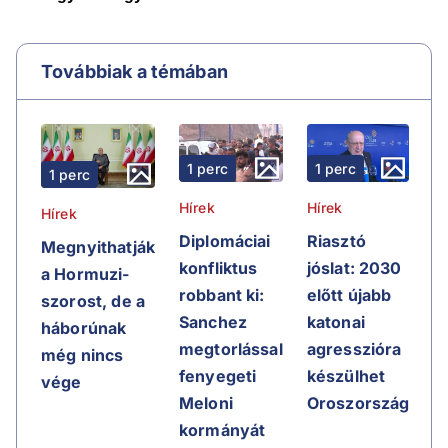
Továbbiak a témában
1 perc
1 perc
1 perc
Hírek
Hírek
Hírek
Riasztó
Diplomáciai
Megnyithatják
jóslat: 2030
konfliktus
a Hormuzi-
előtt újabb
robbant ki:
szorost, de a
katonai
Sanchez
háborúnak
agresszióra
megtorlással
még nincs
készülhet
fenyegeti
vége
Oroszország
Meloni
kormányát