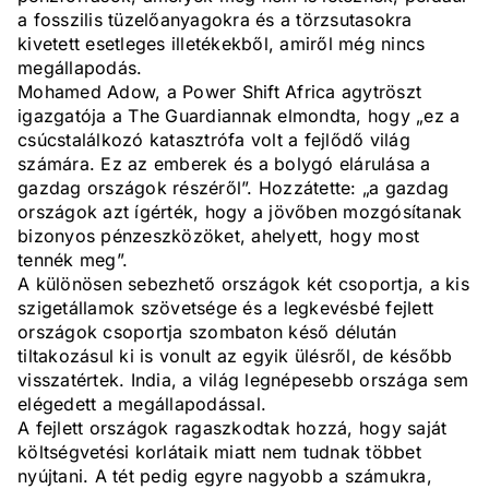
a fosszilis tüzelőanyagokra és a törzsutasokra
kivetett esetleges illetékekből, amiről még nincs
megállapodás.
Mohamed Adow, a Power Shift Africa agytröszt
igazgatója a The Guardiannak elmondta, hogy „ez a
csúcstalálkozó katasztrófa volt a fejlődő világ
számára. Ez az emberek és a bolygó elárulása a
gazdag országok részéről”. Hozzátette: „a gazdag
országok azt ígérték, hogy a jövőben mozgósítanak
bizonyos pénzeszközöket, ahelyett, hogy most
tennék meg”.
A különösen sebezhető országok két csoportja, a kis
szigetállamok szövetsége és a legkevésbé fejlett
országok csoportja szombaton késő délután
tiltakozásul ki is vonult az egyik ülésről, de később
visszatértek. India, a világ legnépesebb országa sem
elégedett a megállapodással.
A fejlett országok ragaszkodtak hozzá, hogy saját
költségvetési korlátaik miatt nem tudnak többet
nyújtani. A tét pedig egyre nagyobb a számukra,