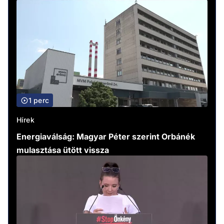
1 perc
Hírek
Energiaválság: Magyar Péter szerint Orbánék
mulasztása ütött vissza