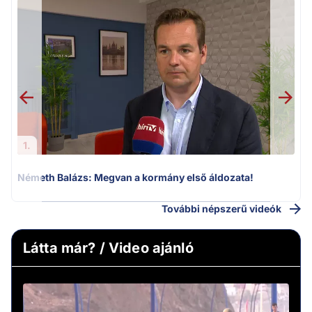
1.
Németh Balázs: Megvan a kormány első áldozata!
H
További népszerű videók
Látta már? / Video ajánló