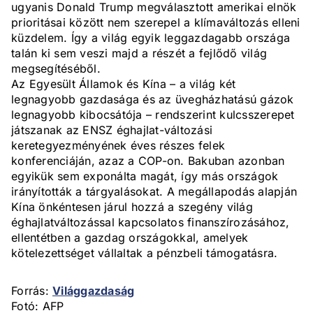
ugyanis Donald Trump megválasztott amerikai elnök
prioritásai között nem szerepel a klímaváltozás elleni
küzdelem. Így a világ egyik leggazdagabb országa
talán ki sem veszi majd a részét a fejlődő világ
megsegítéséből.
Az Egyesült Államok és Kína – a világ két
legnagyobb gazdasága és az üvegházhatású gázok
legnagyobb kibocsátója – rendszerint kulcsszerepet
játszanak az ENSZ éghajlat-változási
keretegyezményének éves részes felek
konferenciáján, azaz a COP-on. Bakuban azonban
egyikük sem exponálta magát, így más országok
irányították a tárgyalásokat. A megállapodás alapján
Kína önkéntesen járul hozzá a szegény világ
éghajlatváltozással kapcsolatos finanszírozásához,
ellentétben a gazdag országokkal, amelyek
kötelezettséget vállaltak a pénzbeli támogatásra.
Forrás:
Világgazdaság
Fotó: AFP