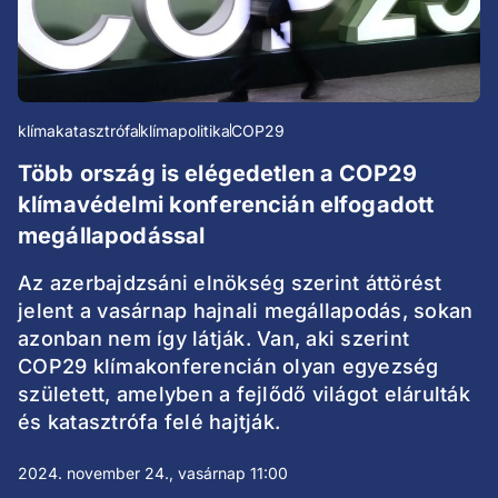
klímakatasztrófa
klímapolitika
COP29
Több ország is elégedetlen a COP29
klímavédelmi konferencián elfogadott
megállapodással
Az azerbajdzsáni elnökség szerint áttörést
jelent a vasárnap hajnali megállapodás, sokan
azonban nem így látják. Van, aki szerint
COP29 klímakonferencián olyan egyezség
született, amelyben a fejlődő világot elárulták
és katasztrófa felé hajtják.
2024. november 24., vasárnap 11:00