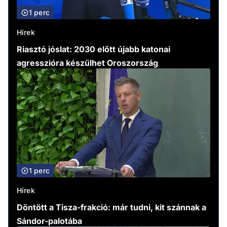
1 perc
Hírek
Riasztó jóslat: 2030 előtt újabb katonai
agresszióra készülhet Oroszország
1 perc
Hírek
Döntött a Tisza-frakció: már tudni, kit szánnak a
Sándor-palotába