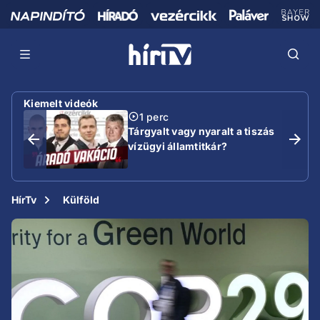
Kiemelt videók
1 perc
Tárgyalt vagy nyaralt a tiszás
vízügyi államtitkár?
HírTv
Külföld