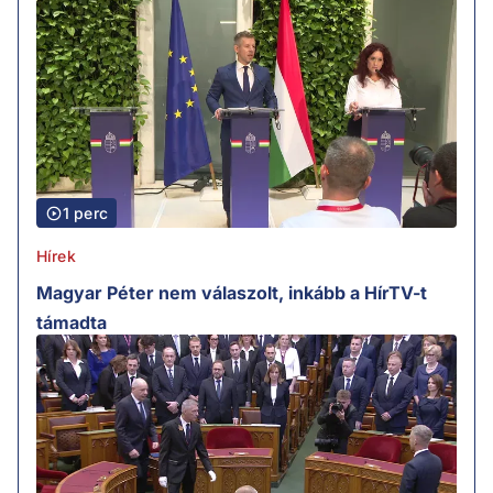
1 perc
Hírek
Magyar Péter nem válaszolt, inkább a HírTV-t
támadta