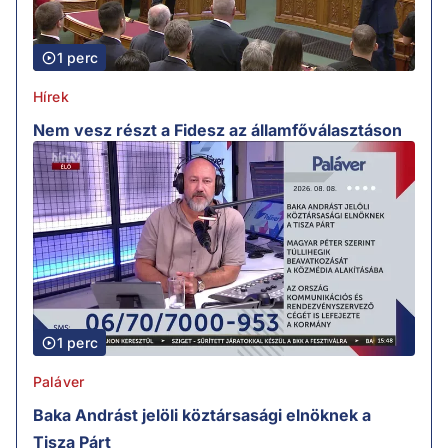
1 perc
Hírek
Nem vesz részt a Fidesz az államfőválasztáson
1 perc
Paláver
Baka Andrást jelöli köztársasági elnöknek a
Tisza Párt