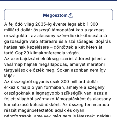
Megosztom
A fejlődő világ 2035-ig évente legalább 1 300
milliárd dollár összegű támogatást kap a gazdag
országoktól, az alacsony szén-dioxid-kibocsátású
gazdaságra való áttérésre és a szélsőséges időjárás
hatásainak kezelésére – döntöttek a két héten át
tartó Cop29 klímakonferencia végén.
Az azerbajdzsáni elnökség szerint áttörést jelent a
vasárnap hajnali megállapodás, amelyet maratoni
tárgyalások előzték meg. Sokan azonban nem így
látják.
Az összegből ugyanis csak 300 milliárd dollár
érkezik majd olyan formában, amelyre a szegény
országoknak a legnagyobb szükségük van, azaz a
fejlett világból származó támogatásként és alacsony
kamatozású kölcsönökként. Az összeg fennmaradó
részét magánbefektetők adják és olyan
pénzforrások, amelyek még nem is léteznek; például