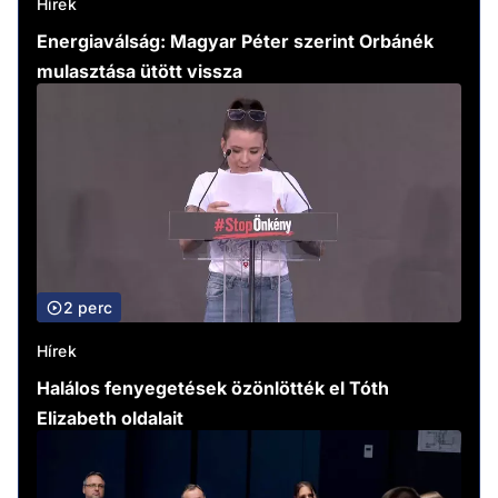
Hírek
Energiaválság: Magyar Péter szerint Orbánék
mulasztása ütött vissza
2 perc
Hírek
Halálos fenyegetések özönlötték el Tóth
Elizabeth oldalait