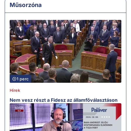
Műsorzóna
1 perc
Hírek
Nem vesz részt a Fidesz az államfőválasztáson