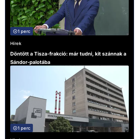
1 perc
Hírek
Döntött a Tisza-frakció: már tudni, kit szánnak a
Sándor-palotába
1 perc