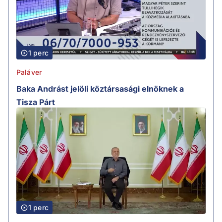
1 perc
Paláver
Baka Andrást jelöli köztársasági elnöknek a
Tisza Párt
1 perc