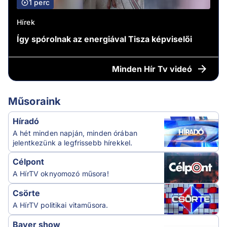
1 perc
Hírek
Így spórolnak az energiával Tisza képviselői
Minden
Hír Tv videó
Műsoraink
Híradó
A hét minden napján, minden órában
jelentkezünk a legfrissebb hírekkel.
Célpont
A HírTV oknyomozó műsora!
Csörte
A HírTV politikai vitaműsora.
Bayer show