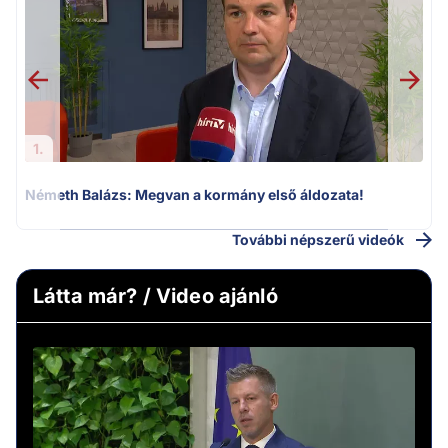
v
1.
Németh Balázs: Megvan a kormány első áldozata!
További népszerű videók
Látta már? / Video ajánló