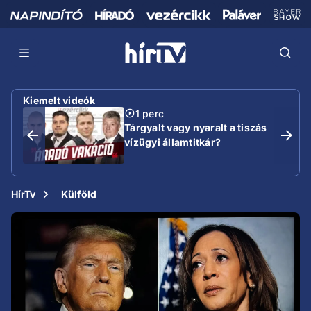
Kiemelt videók
1 perc
Tárgyalt vagy nyaralt a tiszás
vízügyi államtitkár?
HírTv
Külföld