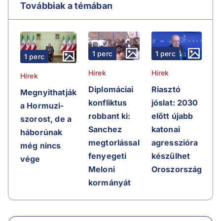
Továbbiak a témában
1 perc
1 perc
1 perc
Hírek
Hírek
Hírek
Riasztó
Diplomáciai
Megnyithatják
jóslat: 2030
konfliktus
a Hormuzi-
előtt újabb
robbant ki:
szorost, de a
katonai
Sanchez
háborúnak
agresszióra
megtorlással
még nincs
készülhet
fenyegeti
vége
Oroszország
Meloni
kormányát