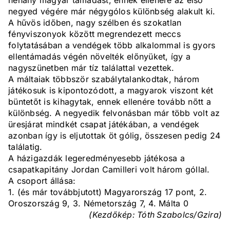
néhány magyar támadást, ennek ellenére az első
negyed végére már négygólos különbség alakult ki.
A hűvös időben, nagy szélben és szokatlan
fényviszonyok között megrendezett meccs
folytatásában a vendégek több alkalommal is gyors
ellentámadás végén növelték előnyüket, így a
nagyszünetben már tíz találattal vezettek.
A máltaiak többször szabálytalankodtak, három
játékosuk is kipontozódott, a magyarok viszont két
büntetőt is kihagytak, ennek ellenére tovább nőtt a
különbség. A negyedik felvonásban már több volt az
üresjárat mindkét csapat játékában, a vendégek
azonban így is eljutottak öt gólig, összesen pedig 24
találatig.
A házigazdák legeredményesebb játékosa a
csapatkapitány Jordan Camilleri volt három góllal.
A csoport állása:
1. (és már továbbjutott) Magyarország 17 pont, 2.
Oroszország 9, 3. Németország 7, 4. Málta 0
(Kezdőkép: Tóth Szabolcs/Gzira)