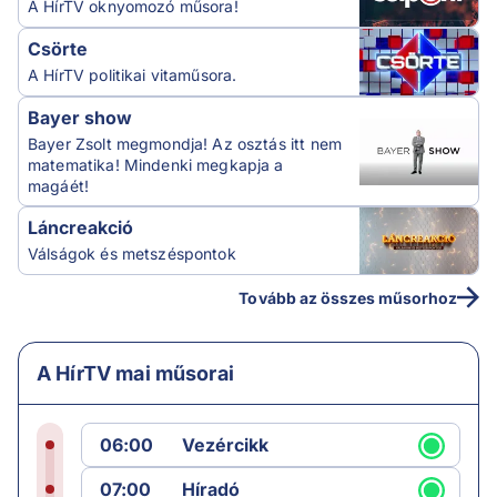
A HírTV oknyomozó műsora!
Csörte
A HírTV politikai vitaműsora.
Bayer show
Bayer Zsolt megmondja! Az osztás itt nem
matematika! Mindenki megkapja a
magáét!
Láncreakció
Válságok és metszéspontok
Tovább az összes műsorhoz
A HírTV mai műsorai
06:00
Vezércikk
07:00
Híradó