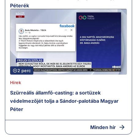
Péterék
2 perc
Hírek
Szürreális államfő-casting: a sortüzek
védelmezőjét tolja a Sándor-palotába Magyar
Péter
Minden hír