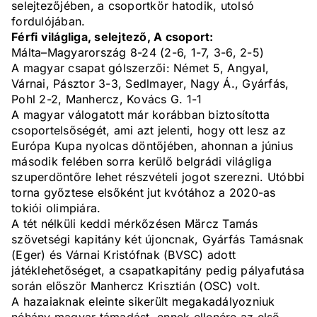
selejtezőjében, a csoportkör hatodik, utolsó
fordulójában.
Férfi világliga, selejtező, A csoport:
Málta–Magyarország 8-24 (2-6, 1-7, 3-6, 2-5)
A magyar csapat gólszerzői: Német 5, Angyal,
Várnai, Pásztor 3-3, Sedlmayer, Nagy Á., Gyárfás,
Pohl 2-2, Manhercz, Kovács G. 1-1
A magyar válogatott már korábban biztosította
csoportelsőségét, ami azt jelenti, hogy ott lesz az
Európa Kupa nyolcas döntőjében, ahonnan a június
második felében sorra kerülő belgrádi világliga
szuperdöntőre lehet részvételi jogot szerezni. Utóbbi
torna győztese elsőként jut kvótához a 2020-as
tokiói olimpiára.
A tét nélküli keddi mérkőzésen Märcz Tamás
szövetségi kapitány két újoncnak, Gyárfás Tamásnak
(Eger) és Várnai Kristófnak (BVSC) adott
játéklehetőséget, a csapatkapitány pedig pályafutása
során először Manhercz Krisztián (OSC) volt.
A hazaiaknak eleinte sikerült megakadályozniuk