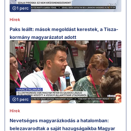
1 perc
Hírek
Paks leállt: mások megoldást kerestek, a Tisza-
kormány magyarázatot adott
1 perc
Hírek
Nevetséges magyarázkodás a hatalomban:
belezavarodtak a saját hazugságaikba Magyar