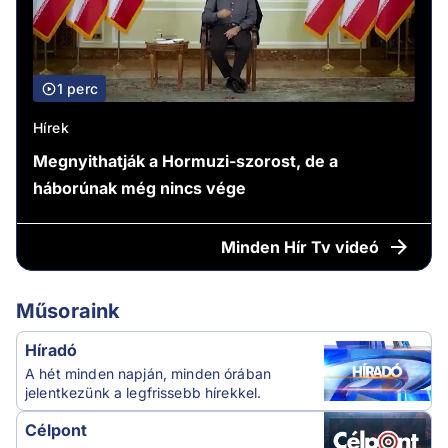
1 perc
Hírek
Megnyithatják a Hormuzi-szorost, de a
háborúnak még nincs vége
Minden
Hír Tv videó
Műsoraink
Híradó
A hét minden napján, minden órában
jelentkezünk a legfrissebb hírekkel.
Célpont