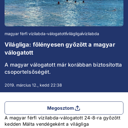
magyar férfi vízilabda-válogatott
világliga
vízilabda
Világliga: fölényesen győzött a magyar
válogatott
A magyar válogatott már korábban biztosította
csoportelsőségét.
2019. március 12., kedd 22:38
Megosztom
A magyar férfi vízilabda-válogatott 24-8-ra győzött
kedden Málta vendégeként a világliga