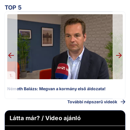
TOP 5
H
1.
Németh Balázs: Megvan a kormány első áldozata!
További népszerű videók
Látta már? / Video ajánló