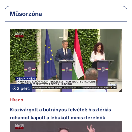
Műsorzóna
2 perc
Híradó
Kiszivárgott a botrányos felvétel: hisztériás
rohamot kapott a lebukott miniszterelnök