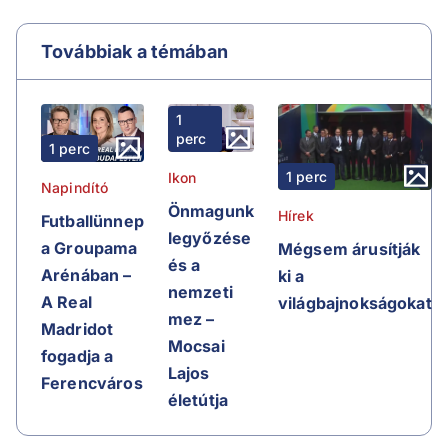
Továbbiak a témában
1
perc
1 perc
1 perc
Ikon
Napindító
Önmagunk
Hírek
Futballünnep
legyőzése
a Groupama
Mégsem árusítják
és a
Arénában –
ki a
nemzeti
A Real
világbajnokságokat
mez –
Madridot
Mocsai
fogadja a
Lajos
Ferencváros
életútja