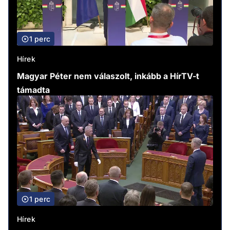
1 perc
Hírek
Magyar Péter nem válaszolt, inkább a HírTV-t
támadta
1 perc
Hírek