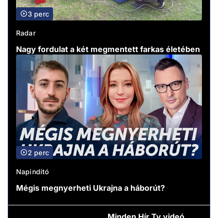
3 perc
Radar
Nagy fordulat a két megmentett farkas életében
2 perc
Napindító
Mégis megnyerheti Ukrajna a háborút?
Minden
Hír Tv videó