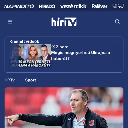
Kiemelt videók
2 perc
Mégis megnyerheti Ukrajna a
háborút?
HírTv
Sport