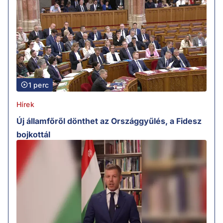
1 perc
Hírek
Új államfőről dönthet az Országgyűlés, a Fidesz
bojkottál