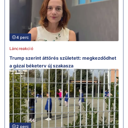
4 perc
Láncreakció
Trump szerint áttörés született: megkezdődhet
a gázai béketerv új szakasza
2 perc