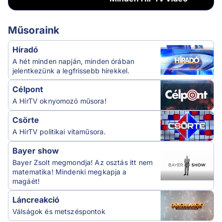
Műsoraink
Híradó
A hét minden napján, minden órában
jelentkezünk a legfrissebb hírekkel.
Célpont
A HírTV oknyomozó műsora!
Csörte
A HírTV politikai vitaműsora.
Bayer show
Bayer Zsolt megmondja! Az osztás itt nem
matematika! Mindenki megkapja a
magáét!
Láncreakció
Válságok és metszéspontok