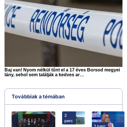
Továbbiak a témában
2
perc
1 perc