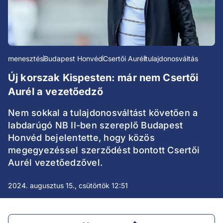
menesztés
Budapest Honvéd
Csertői Aurél
tulajdonosváltás
Új korszak Kispesten: már nem Csertői
Aurél a vezetőedző
Nem sokkal a tulajdonosváltást követően a
labdarúgó NB II-ben szereplő Budapest
Honvéd bejelentette, hogy közös
megegyezéssel szerződést bontott Csertői
Aurél vezetőedzővel.
2024. augusztus 15., csütörtök 12:51