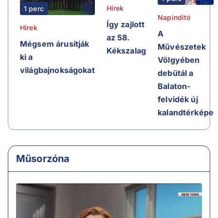
Hírek
1 perc
Napindító
Így zajlott
Hírek
A
az 58.
Mégsem árusítják
Művészetek
Kékszalag
ki a
Völgyében
világbajnokságokat
debütál a
Balaton-
felvidék új
kalandtérképe
Műsorzóna