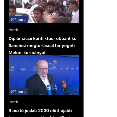
1 perc
Hírek
Diplomáciai konfliktus robbant ki:
Sanchez megtorlással fenyegeti
Meloni kormányát
1 perc
Hírek
Riasztó jóslat: 2030 előtt újabb