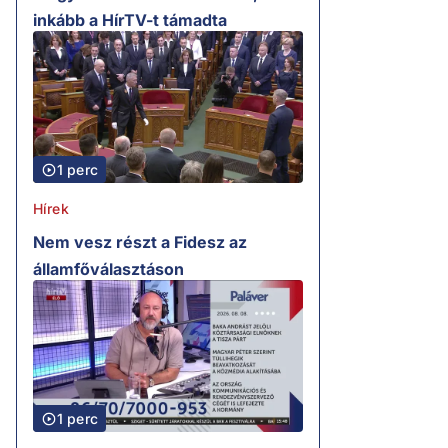
inkább a HírTV-t támadta
1 perc
Hírek
Nem vesz részt a Fidesz az
államfőválasztáson
1 perc