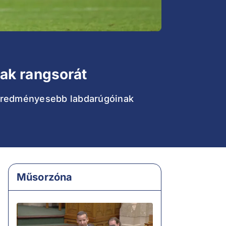
ak rangsorát
egeredményesebb labdarúgóinak
Műsorzóna