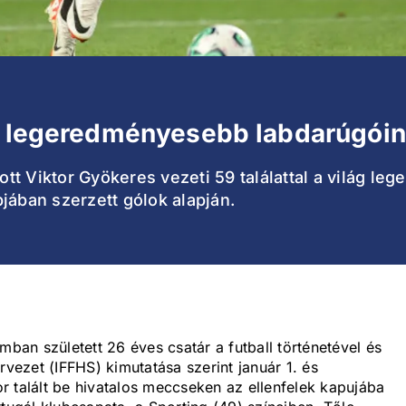
ág legeredményesebb labdarúgóin
tt Viktor Gyökeres vezeti 59 találattal a világ l
jában szerzett gólok alapján.
an született 26 éves csatár a futball történetével és
rvezet (IFFHS) kimutatása szerint január 1. és
r talált be hivatalos meccseken az ellenfelek kapujába