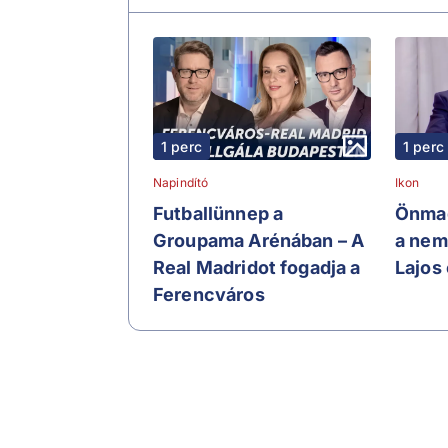
1 perc
1 perc
Napindító
Ikon
Futballünnep a
Önmag
Groupama Arénában – A
a nem
Real Madridot fogadja a
Lajos 
Ferencváros