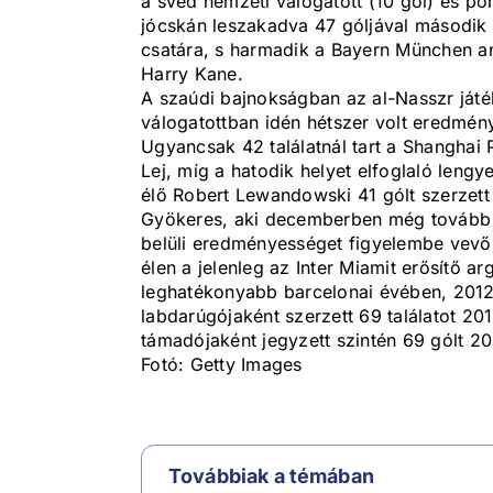
a svéd nemzeti válogatott (10 gól) és po
jócskán leszakadva 47 góljával második a
csatára, s harmadik a Bayern München an
Harry Kane.
A szaúdi bajnokságban az al-Nasszr játé
válogatottban idén hétszer volt eredmén
Ugyancsak 42 találatnál tart a Shanghai 
Lej, míg a hatodik helyet elfoglaló leng
élő Robert Lewandowski 41 gólt szerzett
Gyökeres, aki decemberben még tovább g
belüli eredményességet figyelembe vevő a
élen a jelenleg az Inter Miamit erősítő arg
leghatékonyabb barcelonai évében, 2012-
labdarúgójaként szerzett 69 találatot 
támadójaként jegyzett szintén 69 gólt 2
Fotó: Getty Images
Továbbiak a témában