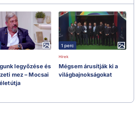
1 perc
Hírek
unk legyőzése és
Mégsem árusítják ki a
zeti mez – Mocsai
világbajnokságokat
életútja