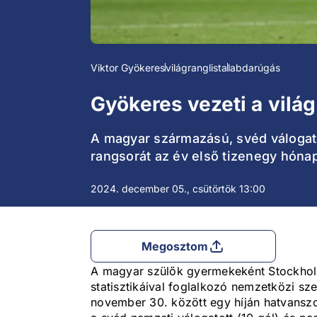
Viktor Gyökeres
világranglista
labdarúgás
Gyökeres vezeti a vil
A magyar származású, svéd válogato
rangsorát az év első tizenegy hónap
2024. december 05., csütörtök 13:00
Megosztom
A magyar szülők gyermekeként Stockholmb
statisztikáival foglalkozó nemzetközi sze
november 30. között egy híján hatvanszo