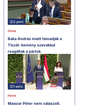
2 perc
Hírek
Baka András miatt támadják a
Tiszát: kemény szavakkal
reagáltak a pártok
1 perc
Hírek
Magyar Péter nem válaszolt,