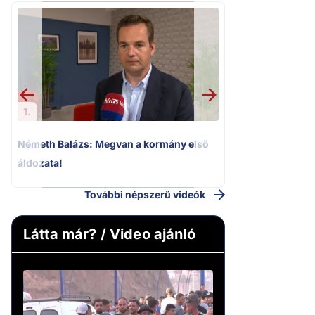
2.
Kioktató hangne
Magyar Péter a vá
riportere felé
1.
Németh Balázs: Megvan a kormány első
áldozata!
További népszerű videók
Látta már? / Video ajánló