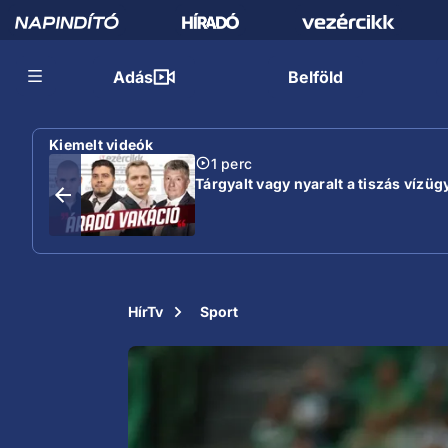
Adás
Belföld
Kiemelt videók
1 perc
Tárgyalt vagy nyaralt a tiszás vízügy
HírTv
Sport