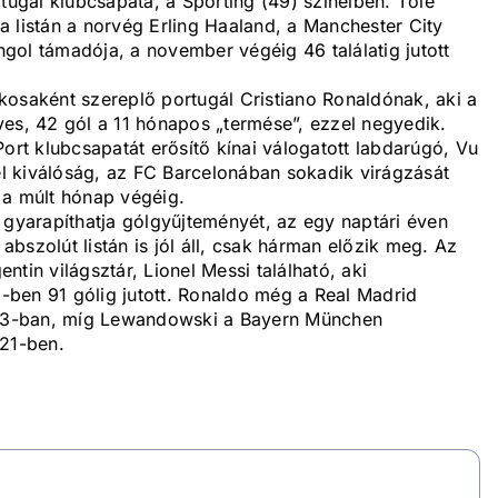
rtugál klubcsapata, a Sporting (49) színeiben. Tőle
 listán a norvég Erling Haaland, a Manchester City
gol támadója, a november végéig 46 találatig jutott
kosaként szereplő portugál Cristiano Ronaldónak, aki a
yes, 42 gól a 11 hónapos „termése”, ezzel negyedik.
Port klubcsapatát erősítő kínai válogatott labdarúgó, Vu
yel kiválóság, az FC Barcelonában sokadik virágzását
 a múlt hónap végéig.
yarapíthatja gólgyűjteményét, az egy naptári éven
bszolút listán is jól áll, csak hárman előzik meg. Az
entin világsztár, Lionel Messi található, aki
ben 91 gólig jutott. Ronaldo még a Real Madrid
2013-ban, míg Lewandowski a Bayern München
021-ben.