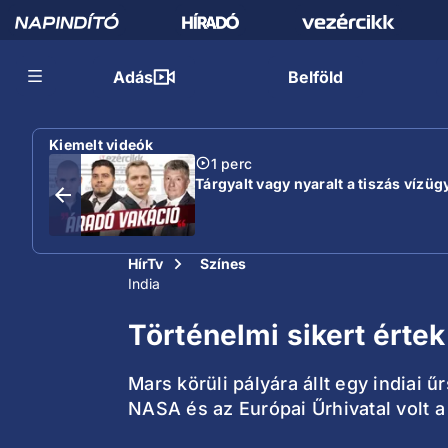
Adás
Belföld
Kiemelt videók
1 perc
Tárgyalt vagy nyaralt a tiszás vízügy
HírTv
Színes
India
Történelmi sikert értek
Mars körüli pályára állt egy indiai 
NASA és az Európai Űrhivatal volt a 