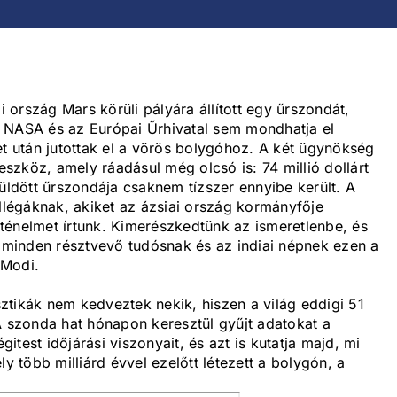
i ország Mars körüli pályára állított egy űrszondát,
 NASA és az Európai Űrhivatal sem mondhatja el
et után jutottak el a vörös bolygóhoz. A két ügynökség
reszköz, amely ráadásul még olcsó is: 74 millió dollárt
küldött űrszondája csaknem tízszer ennyibe került. A
ollégáknak, akiket az ázsiai ország kormányfője
ténelmet írtunk. Kimerészkedtünk az ismeretlenbe, és
k minden résztvevő tudósnak és az indiai népnek ezen a
 Modi.
isztikák nem kedveztek nekik, hiszen a világ eddigi 51
A szonda hat hónapon keresztül gyűjt adatokat a
gitest időjárási viszonyait, és azt is kutatja majd, mi
ly több milliárd évvel ezelőtt létezett a bolygón, a