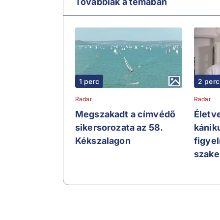
Továbbiak a témában
1 perc
2 perc
Radar
Radar
Megszakadt a címvédő
Életve
sikersorozata az 58.
kániku
Kékszalagon
figye
szak