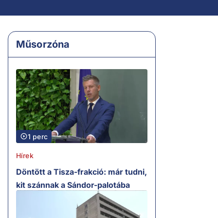
Műsorzóna
1 perc
Hírek
Döntött a Tisza-frakció: már tudni,
kit szánnak a Sándor-palotába