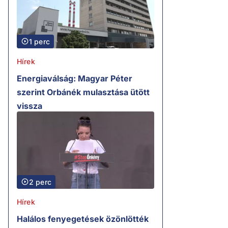
1 perc
Hírek
Energiaválság: Magyar Péter
szerint Orbánék mulasztása ütött
vissza
2 perc
Hírek
Halálos fenyegetések özönlötték