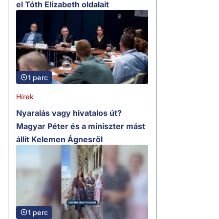
el Tóth Elizabeth oldalait
1 perc
Hírek
Nyaralás vagy hivatalos út?
Magyar Péter és a miniszter mást
állít Kelemen Ágnesről
1 perc