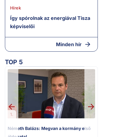
Hírek
Így spórolnak az energiával Tisza
képviselői
Minden hír
TOP 5
2.
Kioktató hangne
Magyar Péter a vá
riportere felé
1.
Németh Balázs: Megvan a kormány első
áldozata!