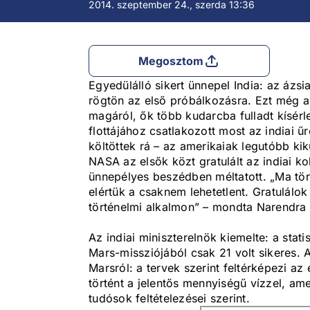
2014. szeptember 24., szerda 13:36
Megosztom
Egyedülálló sikert ünnepel India: az ázsia
rögtön az első próbálkozásra. Ezt még a
magáról, ők több kudarcba fulladt kísérl
flottájához csatlakozott most az indiai ű
költöttek rá – az amerikaiak legutóbb ki
NASA az elsők közt gratulált az indiai k
ünnepélyes beszédben méltatott. „Ma tör
elértük a csaknem lehetetlent. Gratulálo
történelmi alkalmon” – mondta Narendra
Az indiai miniszterelnök kiemelte: a stat
Mars-missziójából csak 21 volt sikeres. 
Marsról: a tervek szerint feltérképezi az é
történt a jelentős mennyiségű vízzel, ame
tudósok feltételezései szerint.