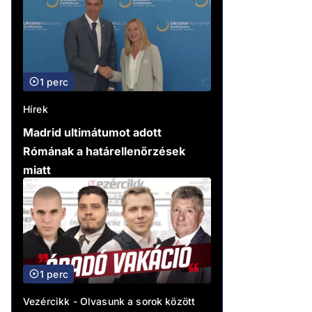
1 perc
Hírek
Madrid ultimátumot adott
Rómának a határellenőrzések
miatt
1 perc
Vezércikk - Olvasunk a sorok között