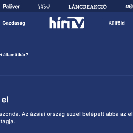
Gazdaság
Külföld
i államtitkár?
 el
űrszonda. Az ázsiai ország ezzel belépett abba az 
tagja.