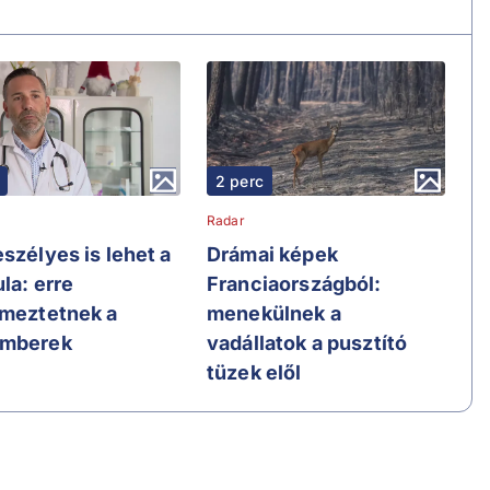
2 perc
Radar
szélyes is lehet a
Drámai képek
la: erre
Franciaországból:
lmeztetnek a
menekülnek a
emberek
vadállatok a pusztító
tüzek elől