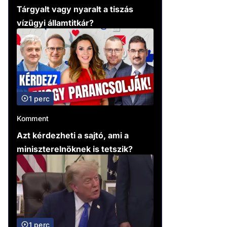
Tárgyalt vagy nyaralt a tiszás
vízügyi államtitkár?
1 perc
Komment
Azt kérdezheti a sajtó, ami a
miniszterelnöknek is tetszik?
1 perc