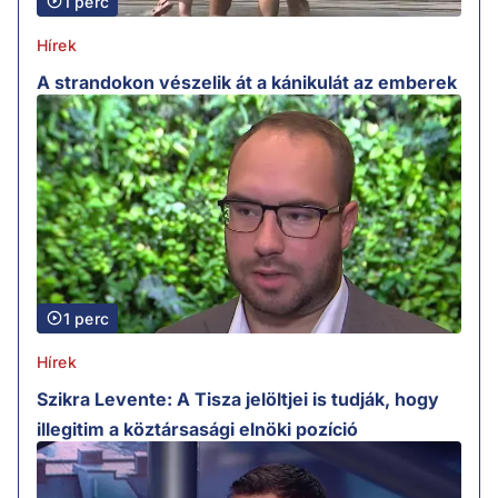
1 perc
Hírek
A strandokon vészelik át a kánikulát az emberek
1 perc
Hírek
Szikra Levente: A Tisza jelöltjei is tudják, hogy
illegitim a köztársasági elnöki pozíció