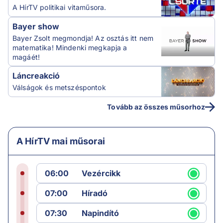
A HírTV politikai vitaműsora.
Bayer show
Bayer Zsolt megmondja! Az osztás itt nem
matematika! Mindenki megkapja a
magáét!
Láncreakció
Válságok és metszéspontok
Tovább az összes műsorhoz
A HírTV mai műsorai
06:00
Vezércikk
07:00
Híradó
07:30
Napindító