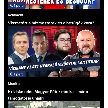
1 perc
Komment
Visszatért a házmesterek és a besúgók kora?
1 perc
Monitor
Kríziskezelés Magyar Péter módra – már a
támogatói is unják?