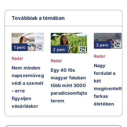
Továbbiak a témában
3 perc
1 perc
2 perc
Radar
Radar
Radar
Nagy
Nem minden
Egy 40 fős
fordulat a
napszemüveg
magyar faluban
két
védi a szemét
több mint 3000
megmentett
– erre
paradicsomfajta
farkas
figyeljen
terem
életében
vásárláskor