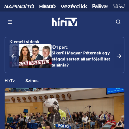
Kiemelt videók
1 perc
Sikerül Magyar Péternek egy
eléggé sértett államfőjelöltet
találnia?
HírTv
Színes