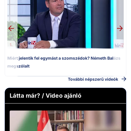
k
1.
Miért jelentik fel egymást a szomszédok? Németh Balázs
megszólalt
További népszerű videók
Látta már? / Video ajánló