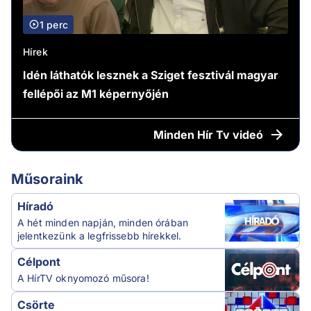
1 perc
Hírek
Idén láthatók lesznek a Sziget fesztivál magyar
fellépői az M1 képernyőjén
Minden
Hír Tv videó
Műsoraink
Híradó
A hét minden napján, minden órában
jelentkezünk a legfrissebb hírekkel.
Célpont
A HírTV oknyomozó műsora!
Csörte