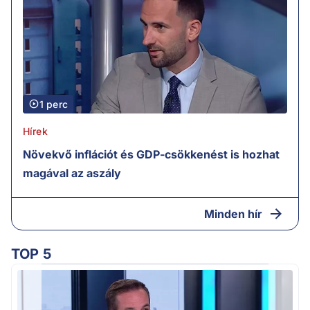
1 perc
Hírek
Növekvő inflációt és GDP-csökkenést is hozhat
magával az aszály
Minden hír
TOP 5
M