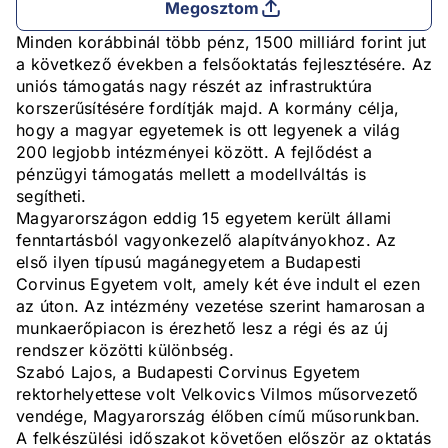
Megosztom
Minden korábbinál több pénz, 1500 milliárd forint jut
a következő években a felsőoktatás fejlesztésére. Az
uniós támogatás nagy részét az infrastruktúra
korszerűsítésére fordítják majd. A kormány célja,
hogy a magyar egyetemek is ott legyenek a világ
200 legjobb intézményei között. A fejlődést a
pénzügyi támogatás mellett a modellváltás is
segítheti.
Magyarországon eddig 15 egyetem került állami
fenntartásból vagyonkezelő alapítványokhoz. Az
első ilyen típusú magánegyetem a Budapesti
Corvinus Egyetem volt, amely két éve indult el ezen
az úton. Az intézmény vezetése szerint hamarosan a
munkaerőpiacon is érezhető lesz a régi és az új
rendszer közötti különbség.
Szabó Lajos, a Budapesti Corvinus Egyetem
rektorhelyettese volt Velkovics Vilmos műsorvezető
vendége, Magyarország élőben című műsorunkban.
A felkészülési időszakot követően először az oktatás