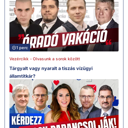
1 perc
Vezércikk - Olvasunk a sorok között
Tárgyalt vagy nyaralt a tiszás vízügyi
államtitkár?