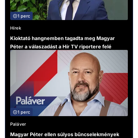
1 perc
Hírek
Kioktató hangnemben tagadta meg Magyar
Péter a válaszadást a Hír TV riportere felé
1 perc
Paláver
Magyar Péter ellen súlyos bűncselekmények