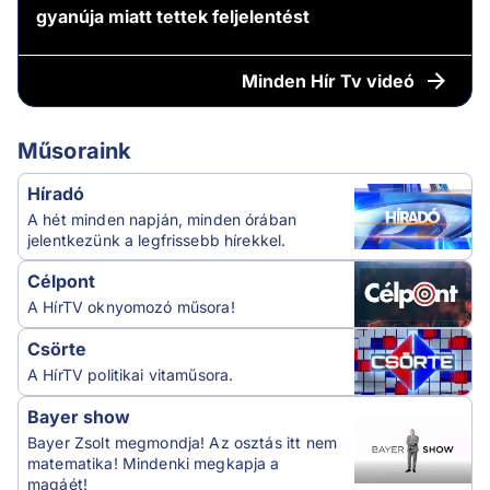
gyanúja miatt tettek feljelentést
Minden
Hír Tv videó
Műsoraink
Híradó
A hét minden napján, minden órában
jelentkezünk a legfrissebb hírekkel.
Célpont
A HírTV oknyomozó műsora!
Csörte
A HírTV politikai vitaműsora.
Bayer show
Bayer Zsolt megmondja! Az osztás itt nem
matematika! Mindenki megkapja a
magáét!