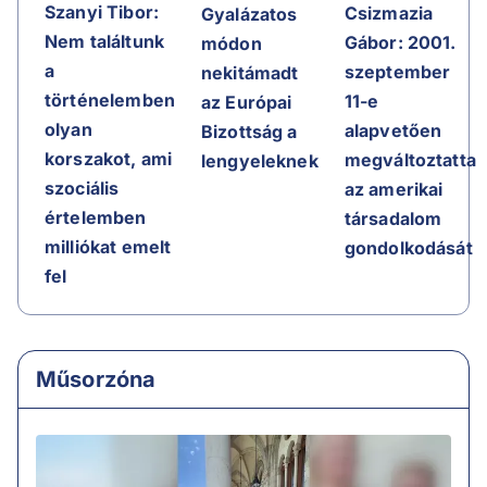
Szanyi Tibor:
Csizmazia
Gyalázatos
Nem találtunk
Gábor: 2001.
módon
a
szeptember
nekitámadt
történelemben
11-e
az Európai
olyan
alapvetően
Bizottság a
korszakot, ami
megváltoztatta
lengyeleknek
szociális
az amerikai
értelemben
társadalom
milliókat emelt
gondolkodását
fel
Műsorzóna