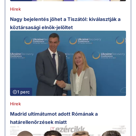
Hírek
Nagy bejelentés jöhet a Tiszától: kiválasztják a
köztársasági elnök-jelöltet
1 perc
Hírek
Madrid ultimátumot adott Rómának a
határellenőrzések miatt