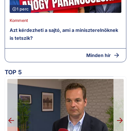
1 perc
Komment
Azt kérdezheti a sajtó, ami a miniszterelnöknek
is tetszik?
Minden hír
TOP 5
v