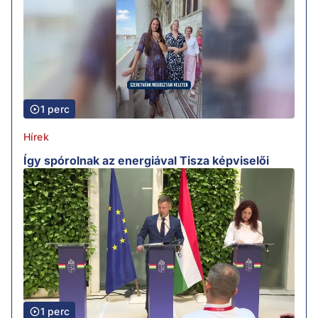
1 perc
Hírek
Így spórolnak az energiával Tisza képviselői
1 perc