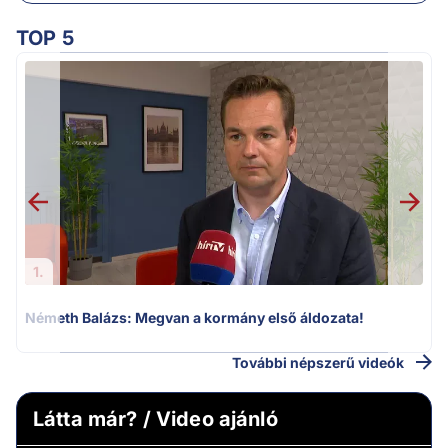
TOP 5
v
1.
Németh Balázs: Megvan a kormány első áldozata!
További népszerű videók
Látta már? / Video ajánló