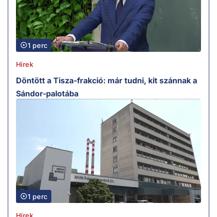
1 perc
Hírek
Döntött a Tisza-frakció: már tudni, kit szánnak a
Sándor-palotába
1 perc
Hírek