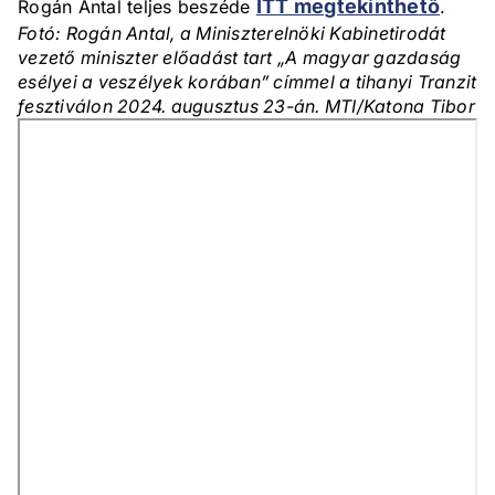
ITT megtekinthető
Rogán Antal teljes beszéde
.
Fotó: Rogán Antal, a Miniszterelnöki Kabinetirodát
vezető miniszter előadást tart „A magyar gazdaság
esélyei a veszélyek korában” címmel a tihanyi Tranzit
fesztiválon 2024. augusztus 23-án. MTI/Katona Tibor