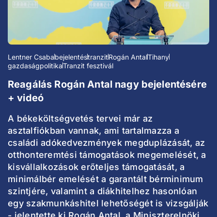
Lentner Csaba
bejelentés
tranzit
Rogán Antal
Tihany
gazdaságpolitika
Tranzit fesztivál
Reagálás Rogán Antal nagy bejelentésére
+ videó
A békeköltségvetés tervei már az
asztalfiókban vannak, ami tartalmazza a
családi adókedvezmények megduplázását, az
otthonteremtési támogatások megemelését, a
kisvállalkozások erőteljes támogatását, a
minimálbér emelését a garantált bérminimum
szintjére, valamint a diákhitelhez hasonlóan
egy szakmunkáshitel lehetőségét is vizsgálják
- jelentette ki Rogán Antal, a Miniszterelnöki