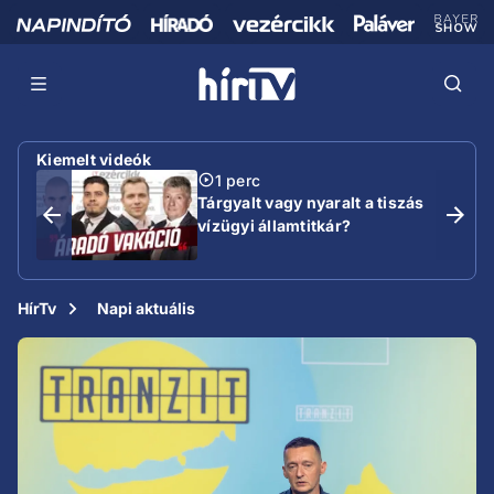
Kiemelt videók
1 perc
Tárgyalt vagy nyaralt a tiszás
vízügyi államtitkár?
HírTv
Napi aktuális