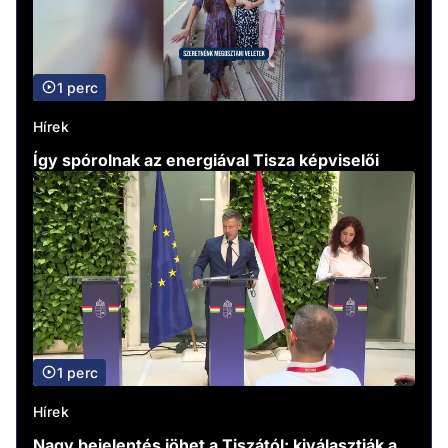
1 perc
Hírek
Így spórolnak az energiával Tisza képviselői
1 perc
Hírek
Nagy bejelentés jöhet a Tiszától: kiválasztják a