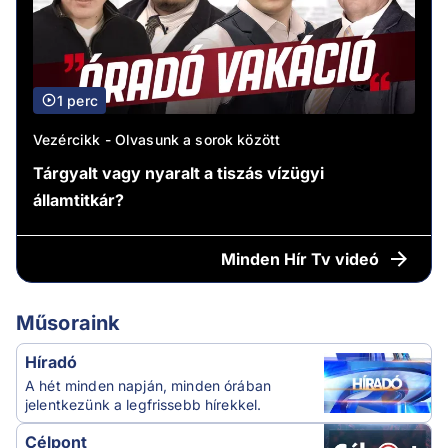
1 perc
Vezércikk - Olvasunk a sorok között
Tárgyalt vagy nyaralt a tiszás vízügyi
államtitkár?
Minden
Hír Tv videó
Műsoraink
Híradó
A hét minden napján, minden órában
jelentkezünk a legfrissebb hírekkel.
Célpont