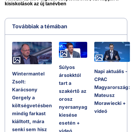
Továbbiak a témában
Súlyos
Napi aktuális -
Wintermantel
ársokktól
CPAC
Zsolt:
tart a
Magyarország:
Karácsony
szakértő az
Mateusz
Gergely a
orosz
Morawiecki +
költségvetésben
nyersanyag
videó
mindig farkast
kiesése
kiálltott, mára
esetén +
senki sem hisz
videó