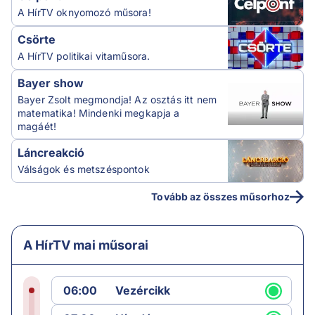
A HírTV oknyomozó műsora!
Csörte
A HírTV politikai vitaműsora.
Bayer show
Bayer Zsolt megmondja! Az osztás itt nem
matematika! Mindenki megkapja a
magáét!
Láncreakció
Válságok és metszéspontok
Tovább az összes műsorhoz
A HírTV mai műsorai
06:00
Vezércikk