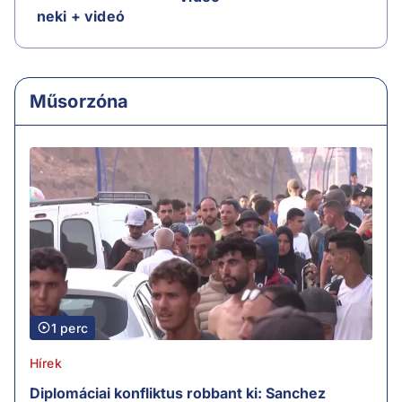
neki + videó
Műsorzóna
1 perc
Hírek
Diplomáciai konfliktus robbant ki: Sanchez