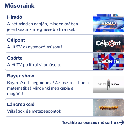
Műsoraink
Híradó
A hét minden napján, minden órában
jelentkezünk a legfrissebb hírekkel.
Célpont
A HírTV oknyomozó műsora!
Csörte
A HírTV politikai vitaműsora.
Bayer show
Bayer Zsolt megmondja! Az osztás itt nem
matematika! Mindenki megkapja a
magáét!
Láncreakció
Válságok és metszéspontok
Tovább az összes műsorhoz