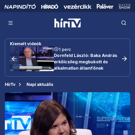
Kiemelt videók
1 perc
Dornfeld László: Baka András
erkölcsileg megbukott és
alkalmatlan államfőnek
HírTv
Napi aktuális