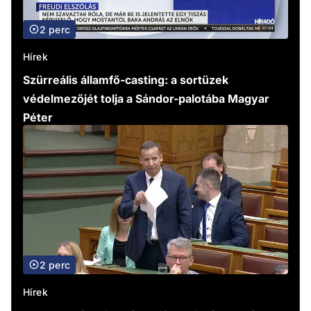
2 perc
Hírek
Szürreális államfő-casting: a sortüzek
védelmezőjét tolja a Sándor-palotába Magyar
Péter
2 perc
Hírek