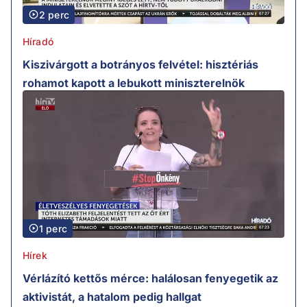
2 perc
Híradó
Kiszivárgott a botrányos felvétel: hisztériás
rohamot kapott a lebukott miniszterelnök
1 perc
Hírek
Vérlázító kettős mérce: halálosan fenyegetik az
aktivistát, a hatalom pedig hallgat