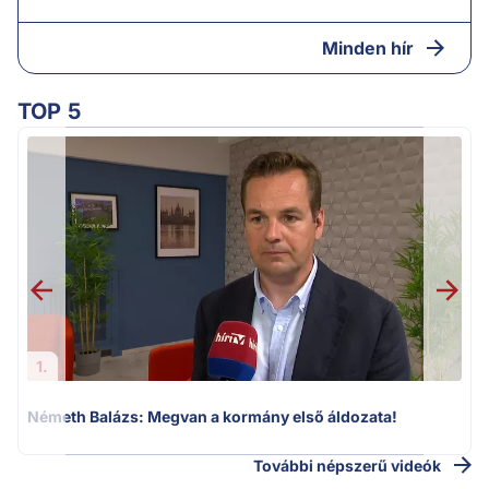
Minden hír
TOP 5
H
1.
Németh Balázs: Megvan a kormány első áldozata!
További népszerű videók