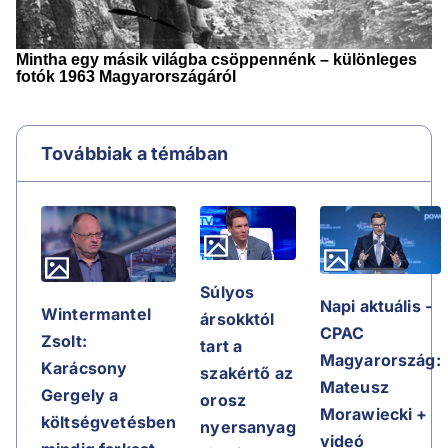
Továbbiak a témában
Súlyos
Napi aktuális -
Wintermantel
ársokktól
CPAC
Zsolt:
tart a
Magyarország:
Karácsony
szakértő az
Mateusz
Gergely a
orosz
Morawiecki +
költségvetésben
nyersanyag
videó