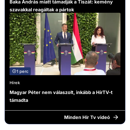
Baka András miatt támadják a Tiszát: kemény
szavakkal reagáltak a pártok
1 perc
Hírek
Magyar Péter nem válaszolt, inkább a HírTV-t
támadta
Minden
Hír Tv videó