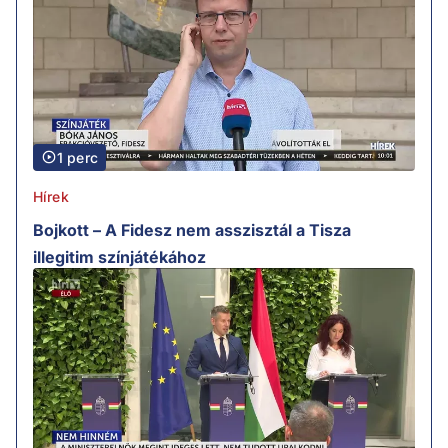
1 perc
Hírek
Bojkott – A Fidesz nem asszisztál a Tisza
illegitim színjátékához