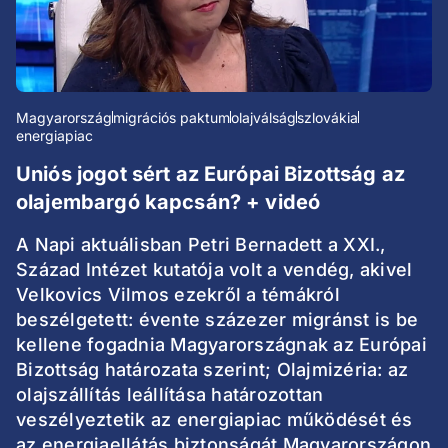
Magyarország
migrációs paktum
olajválság
szlovákia
energiapiac
Uniós jogot sért az Európai Bizottság az
olajembargó kapcsán? + videó
A Napi aktuálisban Petri Bernadett a XXI.,
Század Intézet kutatója volt a vendég, akivel
Velkovics Vilmos ezekről a témákról
beszélgetett: évente százezer migránst is be
kellene fogadnia Magyarországnak az Európai
Bizottság határozata szerint; Olajmizéria: az
olajszállítás leállítása határozottan
veszélyeztetik az energiapiac működését és
az energiaellátás biztonságát Magyarországon