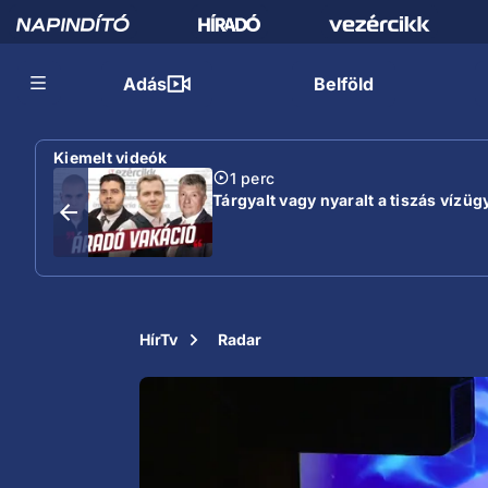
Adás
Belföld
Kiemelt videók
1 perc
Tárgyalt vagy nyaralt a tiszás vízügy
HírTv
Radar