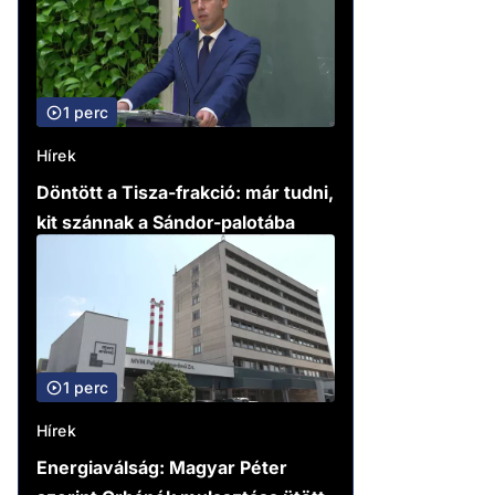
1 perc
Hírek
Döntött a Tisza-frakció: már tudni,
kit szánnak a Sándor-palotába
1 perc
Hírek
Energiaválság: Magyar Péter