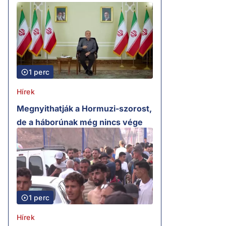
1 perc
Hírek
Megnyithatják a Hormuzi-szorost,
de a háborúnak még nincs vége
1 perc
Hírek