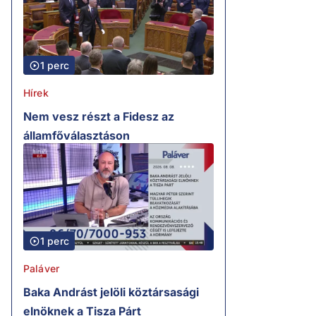
1 perc
Hírek
Nem vesz részt a Fidesz az
államfőválasztáson
1 perc
Paláver
Baka Andrást jelöli köztársasági
elnöknek a Tisza Párt