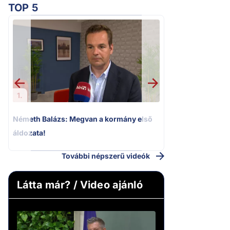
TOP 5
2.
Kioktató hangne
Magyar Péter a vá
riportere felé
1.
Németh Balázs: Megvan a kormány első
áldozata!
További népszerű videók
Látta már? / Video ajánló