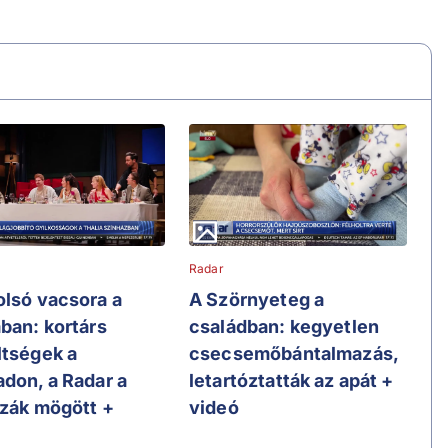
Radar
olsó vacsora a
A Szörnyeteg a
ában: kortárs
családban: kegyetlen
ltségek a
csecsemőbántalmazás,
adon, a Radar a
letartóztatták az apát +
szák mögött +
videó