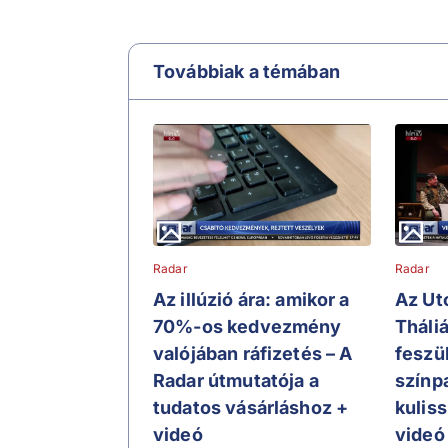
Továbbiak a témában
Radar
Radar
Az illúzió ára: amikor a
Az Ut
70%-os kedvezmény
Tháli
valójában ráfizetés – A
feszü
Radar útmutatója a
színp
tudatos vásárláshoz +
kulis
videó
videó